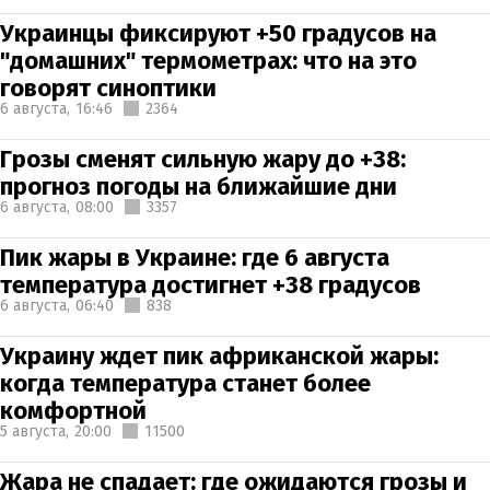
Украинцы фиксируют +50 градусов на
"домашних" термометрах: что на это
говорят синоптики
6 августа,
16:46
2364
Грозы сменят сильную жару до +38:
прогноз погоды на ближайшие дни
6 августа,
08:00
3357
Пик жары в Украине: где 6 августа
температура достигнет +38 градусов
6 августа,
06:40
838
Украину ждет пик африканской жары:
когда температура станет более
комфортной
5 августа,
20:00
11500
Жара не спадает: где ожидаются грозы и