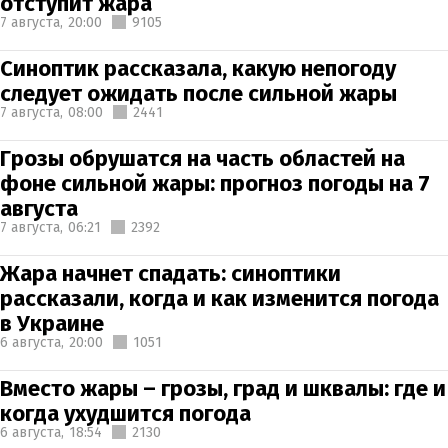
отступит жара
7 августа,
20:00
9105
Синоптик рассказала, какую непогоду
следует ожидать после сильной жары
7 августа,
08:00
2441
Грозы обрушатся на часть областей на
фоне сильной жары: прогноз погоды на 7
августа
7 августа,
06:21
2392
Жара начнет спадать: синоптики
рассказали, когда и как изменится погода
в Украине
6 августа,
20:00
1051
Вместо жары – грозы, град и шквалы: где и
когда ухудшится погода
6 августа,
18:54
2130