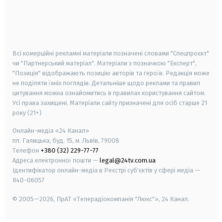
android
apple
smart tv
samsung smart tv
Всі комерційні рекламні матеріали позначені словами "Спецпроєкт"
чи "Партнерський матеріал". Матеріали з позначкою "Експерт",
"Позиція" відображають позицію авторів та героїв. Редакція може
не поділяти їхніх поглядів. Детальніше щодо реклами та правил
цитування можна ознайомитись в правилах користування сайтом.
Усі права захищені.
Матеріали сайту призначені для осіб старше
21
року (21+)
Онлайн-медіа «24 Канал»
пл. Галицька, буд. 15, м. Львів, 79008
Телефон
+380 (32) 229-77-77
Адреса електронної пошти —
legal@24tv.com.ua
Ідентифікатор онлайн-медіа в Реєстрі суб'єктів у сфері медіа —
R40-06057
© 2005—2026,
ПрАТ «Телерадіокомпанія "Люкс"», 24 Канал.