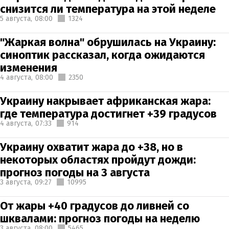
снизится ли температура на этой неделе
5 августа,
08:00
1324
"Жаркая волна" обрушилась на Украину:
синоптик рассказал, когда ожидаются
изменения
4 августа,
08:00
2350
Украину накрывает африканская жара:
где температура достигнет +39 градусов
4 августа,
07:33
914
Украину охватит жара до +38, но в
некоторых областях пройдут дожди:
прогноз погоды на 3 августа
3 августа,
09:27
10995
От жары +40 градусов до ливней со
шквалами: прогноз погоды на неделю
3 августа,
08:00
5465