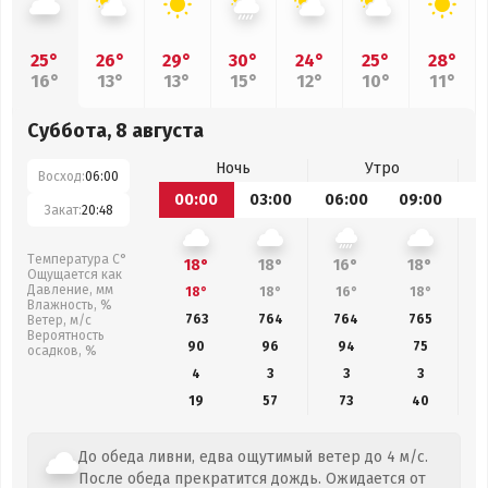
25°
26°
29°
30°
24°
25°
28°
16°
13°
13°
15°
12°
10°
11°
Суббота, 8 августа
Ночь
Утро
Восход:
06:00
00:00
03:00
06:00
09:00
1
Закат:
20:48
Температура С°
18°
18°
16°
18°
Ощущается как
Давление, мм
18°
18°
16°
18°
Влажность, %
763
764
764
765
Ветер, м/с
Вероятность
90
96
94
75
осадков, %
4
3
3
3
19
57
73
40
До обеда ливни, едва ощутимый ветер до 4 м/с.
После обеда прекратится дождь. Ожидается от