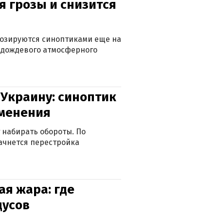
я грозы и снизится
нозируются синоптиками еще на
д дождевого атмосферного
 Украину: синоптик
зменения
 набирать обороты. По
ачнется перестройка
я жара: где
дусов