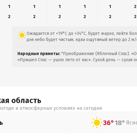
1
1
1
1
1
2
2
2
2
2
2
2
Ожидается от +19°C до +34°C, будет жарко, пейте б
дня небо будет чистым, едва ощутимый ветер до 2 м/с
Народные приметы:
"Преображение (Яблочный Спас). «О
«Пришел Спас — ушло лето от нас». Сухой день — сухая о
кая
область
огоде и атмосферных условиях на сегодня
36°
18°
ь
Ясн