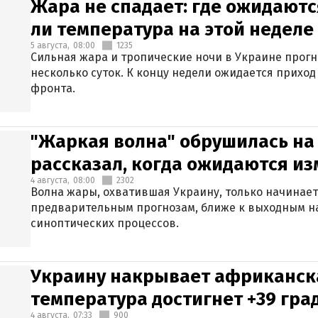
Жара не спадает: где ожидаютс
ли температура на этой неделе
5 августа,
08:00
1235
Сильная жара и тропические ночи в Украине прог
несколько суток. К концу недели ожидается прихо
фронта.
"Жаркая волна" обрушилась на
рассказал, когда ожидаются и
4 августа,
08:00
2302
Волна жары, охватившая Украину, только начинает
предварительным прогнозам, ближе к выходным н
синоптических процессов.
Украину накрывает африканска
температура достигнет +39 гра
4 августа,
07:33
900