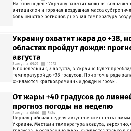
На этой неделе Украину охватит мощная волна жа
антициклон и горячая воздушная масса субтропиче
большинстве регионов дневная температура воздух
Украину охватит жара до +38, н
областях пройдут дожди: прогн
августа
3 августа,
09:27
10923
В понедельник, 3 августа, в Украине будет преобла
температурой до +38 градусов. При этом в ряде за
ожидаются кратковременные дожди и грозы.
От жары +40 градусов до ливне
прогноз погоды на неделю
3 августа,
08:00
5434
Первая рабочая неделя августа может стать самым
Украине. Местами температура воздуха, вероятно, 
градусов, а ослабление жары ожидается только в 