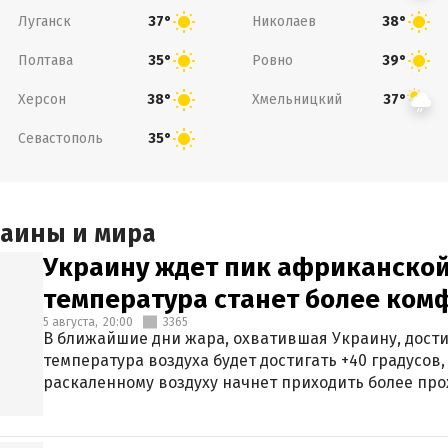
Луганск
Николаев
37°
38°
Полтава
Ровно
35°
39°
Херсон
Хмельницкий
38°
37°
Севастополь
35°
раины и мира
Украину ждет пик африканской
температура станет более ком
5 августа,
20:00
3365
В ближайшие дни жара, охватившая Украину, дости
температура воздуха будет достигать +40 градусов,
раскаленному воздуху начнет приходить более про