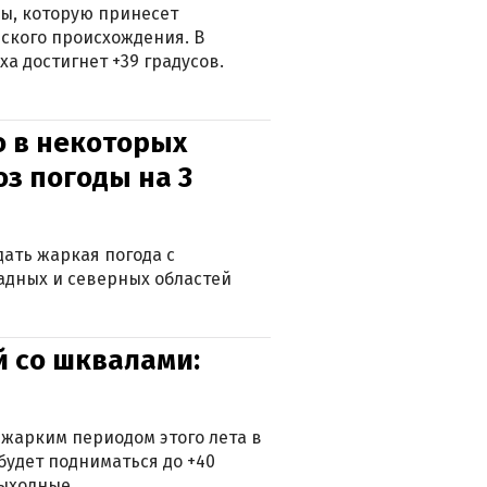
ры, которую принесет
ского происхождения. В
а достигнет +39 градусов.
о в некоторых
оз погоды на 3
дать жаркая погода с
падных и северных областей
й со шквалами:
 жарким периодом этого лета в
будет подниматься до +40
выходные.