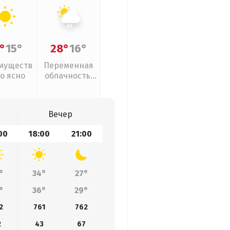
°
15°
28°
16°
муществ
Переменная
о ясно
облачность,
слабый дождь
Вечер
00
18:00
21:00
°
34°
27°
°
36°
29°
2
761
762
2
43
67