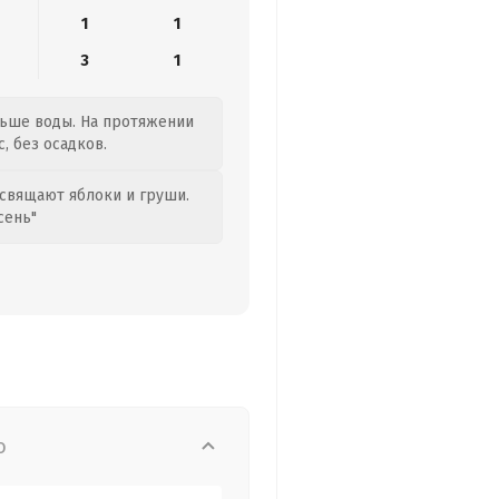
1
1
3
1
ольше воды. На протяжении
, без осадков.
свящают яблоки и груши.
сень"
о