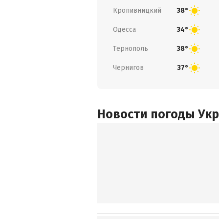
Кропивницкий
38°
Одесса
34°
Тернополь
38°
Чернигов
37°
Новости погоды Ук