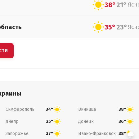
38°
21°
Ясн
35°
23°
область
Ясн
СТИ
краины
Симферополь
Винница
34°
38°
Днепр
Донецк
35°
36°
Запорожье
Ивано-Франковск
37°
38°