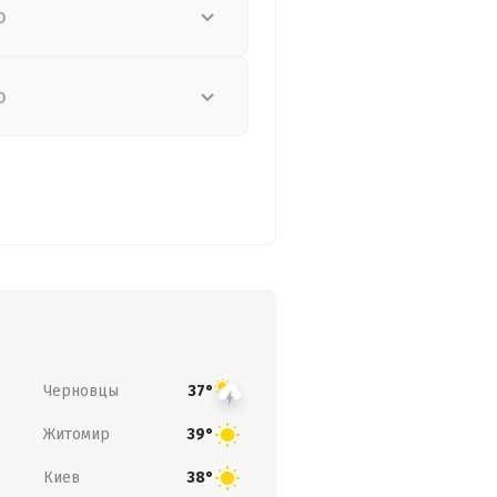
о
о
Черновцы
37°
Житомир
39°
Киев
38°