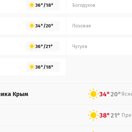
36°
/
18°
Богодухов
34°
/
20°
Лозовая
36°
/
21°
Чугуев
36°
/
18°
34°
20°
лика Крым
Ясн
38°
21°
Пре