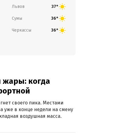
Львов
37°
Сумы
36°
Черкассы
36°
 жары: когда
фортной
гнет своего пика. Местами
 а уже в конце недели на смену
хладная воздушная масса.