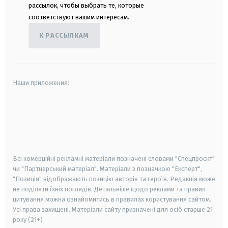
рассылок, чтобы выбрать те, которые
соответствуют вашим интересам.
К РАССЫЛКАМ
Наши приложения:
android
apple
smart tv
samsung smart tv
Всі комерційні рекламні матеріали позначені словами "Спецпроєкт"
чи "Партнерський матеріал". Матеріали з позначкою "Експерт",
"Позиція" відображають позицію авторів та героїв. Редакція може
не поділяти їхніх поглядів. Детальніше щодо реклами та правил
цитування можна ознайомитись в правилах користування сайтом.
Усі права захищені.
Матеріали сайту призначені для осіб старше
21
року (21+)