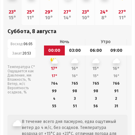
23°
25°
29°
27°
23°
24°
27°
15°
11°
10°
14°
10°
8°
11°
Суббота, 8 августа
Ночь
Утро
Восход:
06:05
00:00
03:00
06:00
09:00
1
Закат:
20:53
Температура С°
17°
16°
15°
16°
Ощущается как
Давление, мм
17°
16°
15°
16°
Влажность, %
764
765
765
766
Ветер, м/с
Вероятность
99
98
98
91
осадков, %
4
3
3
2
55
51
56
31
В течение всего дня пасмурно, едва ощутимый
ветер до 4 м/с, без осадков. Температура
воздуха от +15°C до +23°C, отличная погода для