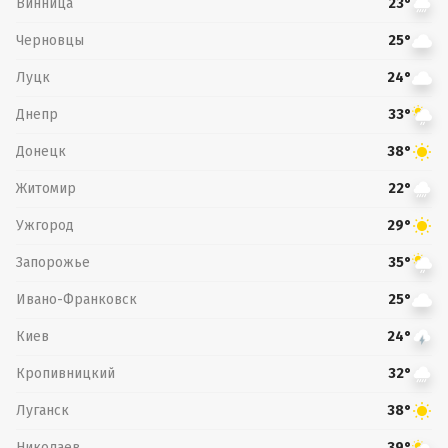
Винница
23°
Черновцы
25°
Луцк
24°
Днепр
33°
Донецк
38°
Житомир
22°
Ужгород
29°
Запорожье
35°
Ивано-Франковск
25°
Киев
24°
Кропивницкий
32°
Луганск
38°
Николаев
39°