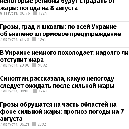
некоторые регионы будут страдать от
жары: погода на 8 августа
8 августа,
06:46
1324
Грозы, град и шквалы: по всей Украине
объявлено штормовое предупреждение
7 августа,
21:00
1949
В Украине немного похолодает: надолго ли
отступит жара
7 августа,
20:00
9092
Синоптик рассказала, какую непогоду
следует ожидать после сильной жары
7 августа,
08:00
2441
Грозы обрушатся на часть областей на
фоне сильной жары: прогноз погоды на 7
августа
7 августа,
06:21
2392