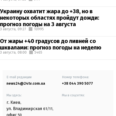
Украину охватит жара до +38, но в
некоторых областях пройдут дожди:
прогноз погоды на 3 августа
3 августа,
09:27
10995
От жары +40 градусов до ливней со
шквалами: прогноз погоды на неделю
3 августа,
08:00
5465
E-mail редакции
Номер телефона:
news24@24tv.com.ua
+38 044 390 5077
Мы здесь:
Мы в соцсетях:
г. Киев
,
ул. Владимирская
61/11,
офис
50