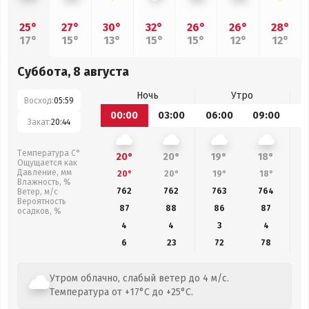
25°
27°
30°
32°
26°
26°
28°
17°
15°
13°
15°
15°
12°
12°
Суббота, 8 августа
Ночь
Утро
Восход:
05:59
00:00
03:00
06:00
09:00
1
Закат:
20:44
Температура С°
20°
20°
19°
18°
Ощущается как
Давление, мм
20°
20°
19°
18°
Влажность, %
762
762
763
764
Ветер, м/с
Вероятность
87
88
86
87
осадков, %
4
4
3
4
6
23
72
78
Утром облачно, слабый ветер до 4 м/с.
Температура от +17°C до +25°C.