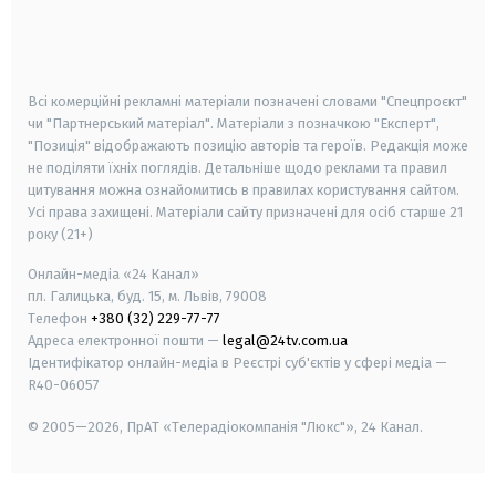
android
apple
smart tv
samsung smart tv
Всі комерційні рекламні матеріали позначені словами "Спецпроєкт"
чи "Партнерський матеріал". Матеріали з позначкою "Експерт",
"Позиція" відображають позицію авторів та героїв. Редакція може
не поділяти їхніх поглядів. Детальніше щодо реклами та правил
цитування можна ознайомитись в правилах користування сайтом.
Усі права захищені.
Матеріали сайту призначені для осіб старше
21
року (21+)
Онлайн-медіа «24 Канал»
пл. Галицька, буд. 15, м. Львів, 79008
Телефон
+380 (32) 229-77-77
Адреса електронної пошти —
legal@24tv.com.ua
Ідентифікатор онлайн-медіа в Реєстрі суб'єктів у сфері медіа —
R40-06057
© 2005—2026,
ПрАТ «Телерадіокомпанія "Люкс"», 24 Канал.