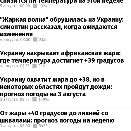
снизится ли температура на этой неделе
5 августа,
08:00
1324
"Жаркая волна" обрушилась на Украину:
синоптик рассказал, когда ожидаются
изменения
4 августа,
08:00
2350
Украину накрывает африканская жара:
где температура достигнет +39 градусов
4 августа,
07:33
914
Украину охватит жара до +38, но в
некоторых областях пройдут дожди:
прогноз погоды на 3 августа
3 августа,
09:27
10995
От жары +40 градусов до ливней со
шквалами: прогноз погоды на неделю
3 августа,
08:00
5465