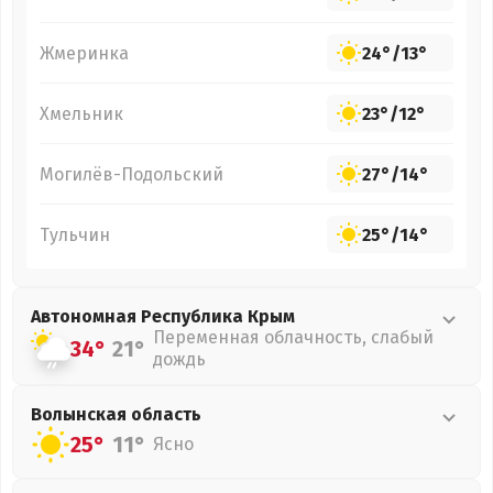
Жмеринка
24°
/
13°
Хмельник
23°
/
12°
Могилёв-Подольский
27°
/
14°
Тульчин
25°
/
14°
Автономная Республика Крым
Переменная облачность, слабый
34°
21°
дождь
Волынская
область
25°
11°
Ясно