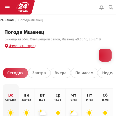
24 Канал
Погода Мшанец
Погода Мшанец
Винницкая обл., Хмельницкий район, Мшанец, 49.68°С, 28.67°В
Изменить город
Сегодня
Завтра
Вчера
По часам
Недел
Вс
Пн
Вт
Ср
Чт
Пт
Сб
Сегодня
Завтра
11.08
12.08
13.08
14.08
15.08