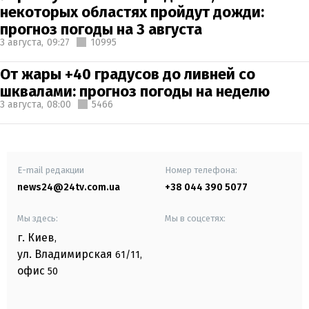
некоторых областях пройдут дожди:
прогноз погоды на 3 августа
3 августа,
09:27
10995
От жары +40 градусов до ливней со
шквалами: прогноз погоды на неделю
3 августа,
08:00
5466
E-mail редакции
Номер телефона:
news24@24tv.com.ua
+38 044 390 5077
Мы здесь:
Мы в соцсетях:
г. Киев
,
ул. Владимирская
61/11,
офис
50