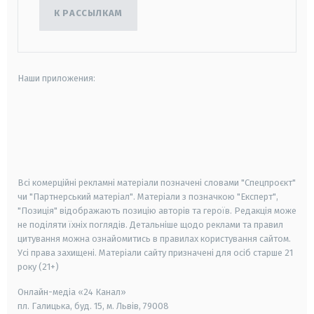
К РАССЫЛКАМ
Наши приложения:
android
apple
smart tv
samsung smart tv
Всі комерційні рекламні матеріали позначені словами "Спецпроєкт"
чи "Партнерський матеріал". Матеріали з позначкою "Експерт",
"Позиція" відображають позицію авторів та героїв. Редакція може
не поділяти їхніх поглядів. Детальніше щодо реклами та правил
цитування можна ознайомитись в правилах користування сайтом.
Усі права захищені.
Матеріали сайту призначені для осіб старше
21
року (21+)
Онлайн-медіа «24 Канал»
пл. Галицька, буд. 15, м. Львів, 79008