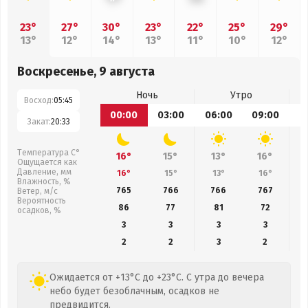
23°
27°
30°
23°
22°
25°
29°
13°
12°
14°
13°
11°
10°
12°
Воскресенье, 9 августа
Ночь
Утро
Восход:
05:45
00:00
03:00
06:00
09:00
1
Закат:
20:33
Температура С°
16°
15°
13°
16°
Ощущается как
Давление, мм
16°
15°
13°
16°
Влажность, %
765
766
766
767
Ветер, м/с
Вероятность
86
77
81
72
осадков, %
3
3
3
3
2
2
3
2
Ожидается от +13°C до +23°C. С утра до вечера
небо будет безоблачным, осадков не
предвидится.