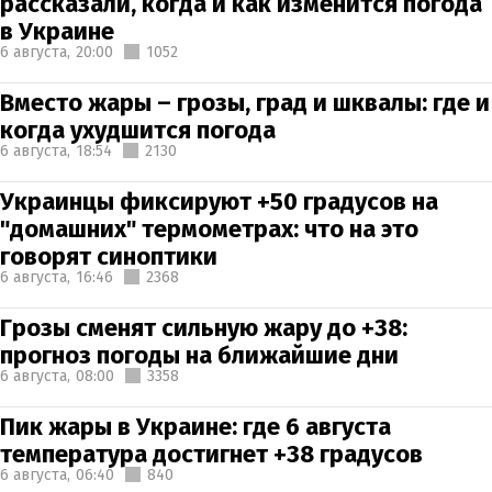
рассказали, когда и как изменится погода
в Украине
6 августа,
20:00
1052
Вместо жары – грозы, град и шквалы: где и
когда ухудшится погода
6 августа,
18:54
2130
Украинцы фиксируют +50 градусов на
"домашних" термометрах: что на это
говорят синоптики
6 августа,
16:46
2368
Грозы сменят сильную жару до +38:
прогноз погоды на ближайшие дни
6 августа,
08:00
3358
Пик жары в Украине: где 6 августа
температура достигнет +38 градусов
6 августа,
06:40
840