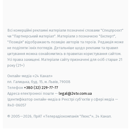
android
apple
smart tv
samsung smart tv
Всі комерційні рекламні матеріали позначені словами "Спецпроєкт"
чи "Партнерський матеріал". Матеріали з позначкою "Експерт",
"Позиція" відображають позицію авторів та героїв. Редакція може
не поділяти їхніх поглядів. Детальніше щодо реклами та правил
цитування можна ознайомитись в правилах користування сайтом.
Усі права захищені.
Матеріали сайту призначені для осіб старше
21
року (21+)
Онлайн-медіа «24 Канал»
пл. Галицька, буд. 15, м. Львів, 79008
Телефон
+380 (32) 229-77-77
Адреса електронної пошти —
legal@24tv.com.ua
Ідентифікатор онлайн-медіа в Реєстрі суб'єктів у сфері медіа —
R40-06057
© 2005—2026,
ПрАТ «Телерадіокомпанія "Люкс"», 24 Канал.