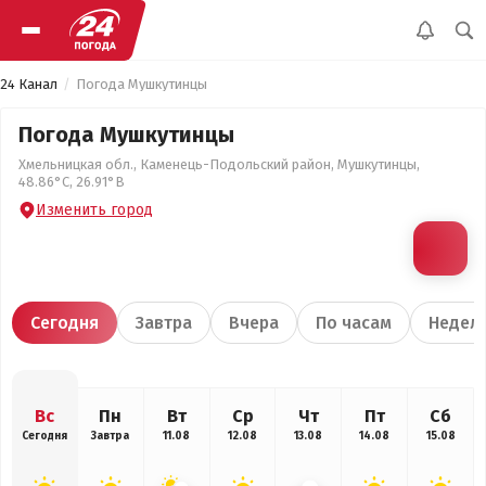
24 Канал
Погода Мушкутинцы
Погода Мушкутинцы
Хмельницкая обл., Каменець-Подольский район, Мушкутинцы,
48.86°С, 26.91°В
Изменить город
Сегодня
Завтра
Вчера
По часам
Недел
Вс
Пн
Вт
Ср
Чт
Пт
Сб
Сегодня
Завтра
11.08
12.08
13.08
14.08
15.08