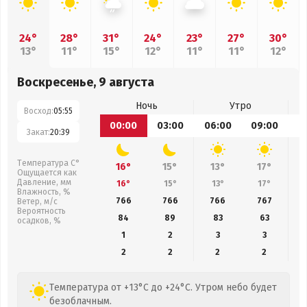
24°
28°
31°
24°
23°
27°
30°
13°
11°
15°
12°
11°
11°
12°
Воскресенье, 9 августа
Ночь
Утро
Восход:
05:55
00:00
03:00
06:00
09:00
1
Закат:
20:39
Температура С°
16°
15°
13°
17°
Ощущается как
Давление, мм
16°
15°
13°
17°
Влажность, %
766
766
766
767
Ветер, м/с
Вероятность
84
89
83
63
осадков, %
1
2
3
3
2
2
2
2
Температура от +13°C до +24°C. Утром небо будет
безоблачным.