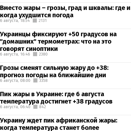
Вместо жары – грозы, град и шквалы: где и
когда ухудшится погода
6 августа,
18:54
2131
Украинцы фиксируют +50 градусов на
"домашних" термометрах: что на это
говорят синоптики
6 августа,
16:46
2380
Грозы сменят сильную жару до +38:
прогноз погоды на ближайшие дни
6 августа,
08:00
3358
Пик жары в Украине: где 6 августа
температура достигнет +38 градусов
6 августа,
06:40
842
Украину ждет пик африканской жары:
когда температура станет более