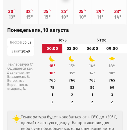
30°
32°
25°
25°
25°
29°
33°
13°
15°
15°
10°
10°
11°
14°
Понедельник, 10 августа
Ночь
Утро
Восход:
06:02
00:00
03:00
06:00
09:00
1
Закат:
20:40
Температура С°
18°
15°
14°
18°
Ощущается как
Давление, мм
18°
15°
14°
18°
Влажность, %
766
766
765
765
Ветер, м/с
Вероятность
75
82
89
69
осадков, %
1
2
1
3
2
2
2
2
Температура будет колебаться от +13°C до +30°C,
одевайте легкую одежду. На протяжении дня
небо будет безоблачным, едва ощутимый ветер