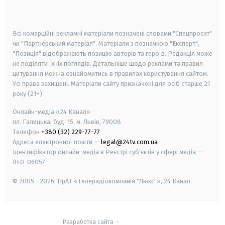
smart tv
samsung smart tv
Всі комерційні рекламні матеріали позначені словами "Спецпроєкт"
чи "Партнерський матеріал". Матеріали з позначкою "Експерт",
"Позиція" відображають позицію авторів та героїв. Редакція може
не поділяти їхніх поглядів. Детальніше щодо реклами та правил
цитування можна ознайомитись в правилах користування сайтом.
Усі права захищені.
Матеріали сайту призначені для осіб старше
21
року (21+)
Онлайн-медіа «24 Канал»
пл. Галицька, буд. 15, м. Львів, 79008
Телефон
+380 (32) 229-77-77
Адреса електронної пошти —
legal@24tv.com.ua
Ідентифікатор онлайн-медіа в Реєстрі суб'єктів у сфері медіа —
R40-06057
© 2005—2026,
ПрАТ «Телерадіокомпанія "Люкс"», 24 Канал.
Разработка сайта
-