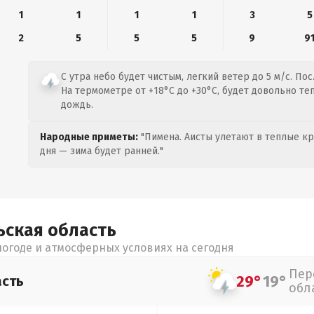
1
1
1
1
3
5
2
5
5
5
9
9
С утра небо будет чистым, легкий ветер до 5 м/с. По
На термометре от +18°C до +30°C, будет довольно те
дождь.
Народные приметы:
"Пимена. Аисты улетают в теплые кра
дня — зима будет ранней."
ьская
область
огоде и атмосферных условиях на сегодня
Пер
29°
19°
асть
обл