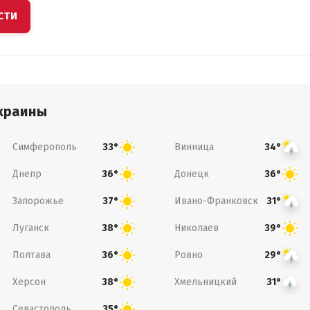
СТИ
краины
Симферополь
Винница
33°
34°
Днепр
Донецк
36°
36°
Запорожье
Ивано-Франковск
37°
31°
Луганск
Николаев
38°
39°
Полтава
Ровно
36°
29°
Херсон
Хмельницкий
38°
31°
Севастополь
35°