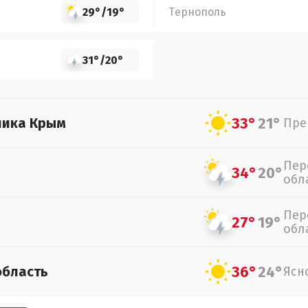
29°
/
19°
Тернополь
31°
/
20°
33°
21°
лика Крым
Пре
Пер
34°
20°
обл
Пер
27°
19°
обл
36°
24°
область
Ясн