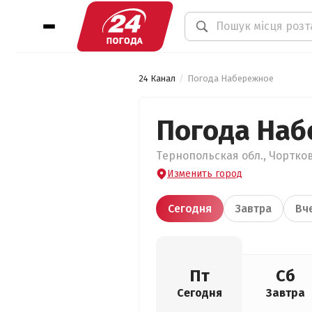
24 Канал
Погода Набережное
Погода На
Тернопольская обл., Чортков
Изменить город
Сегодня
Завтра
Вч
Пт
Сб
Сегодня
Завтра