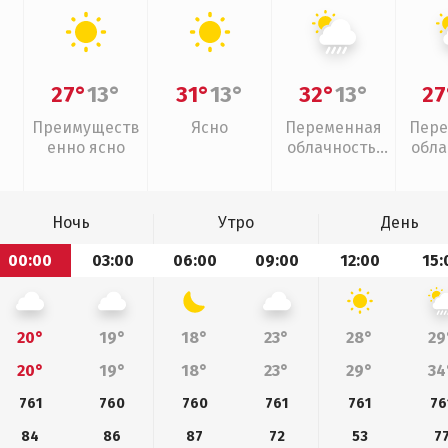
27°
13°
31°
13°
32°
13°
27
Преимуществ
Ясно
Переменная
Пере
енно ясно
облачность,
обла
ливни
слаб
Ночь
Утро
День
00:00
03:00
06:00
09:00
12:00
15:
20°
19°
18°
23°
28°
29
20°
19°
18°
23°
29°
34
761
760
760
761
761
76
84
86
87
72
53
7