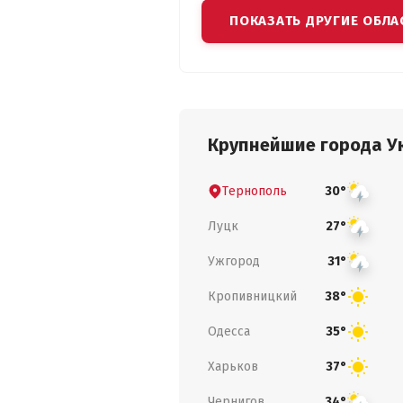
ПОКАЗАТЬ ДРУГИЕ ОБЛА
Крупнейшие города У
Тернополь
30°
Луцк
27°
Ужгород
31°
Кропивницкий
38°
Одесса
35°
Харьков
37°
Чернигов
34°