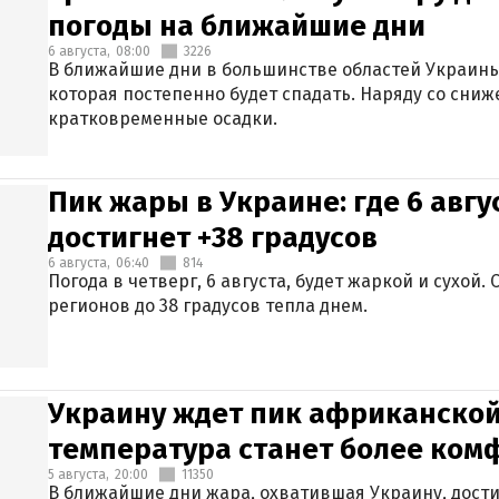
погоды на ближайшие дни
6 августа,
08:00
3226
В ближайшие дни в большинстве областей Украины
которая постепенно будет спадать. Наряду со сн
кратковременные осадки.
Пик жары в Украине: где 6 авг
достигнет +38 градусов
6 августа,
06:40
814
Погода в четверг, 6 августа, будет жаркой и сухой
регионов до 38 градусов тепла днем.
Украину ждет пик африканской
температура станет более ком
5 августа,
20:00
11350
В ближайшие дни жара, охватившая Украину, дости