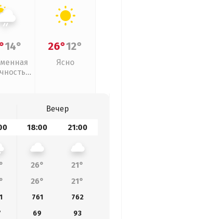
°
14°
26°
12°
менная
Ясно
чность,
ый дождь
Вечер
00
18:00
21:00
°
26°
21°
°
26°
21°
1
761
762
7
69
93