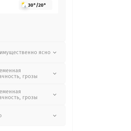
30°
/
20°
имущественно ясно
еменная
ачность, грозы
еменная
ачность, грозы
о