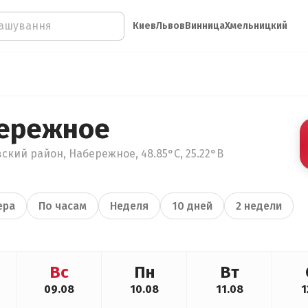
Киев
Львов
Винница
Хмельницкий
бережное
ский район, Набережное, 48.85°С, 25.22°В
ера
По часам
Неделя
10 дней
2 недели
Вс
Пн
Вт
09.08
10.08
11.08
1