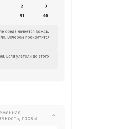
2
3
1
91
65
сле обеда начнется дождь.
пло. Вечером прекратится
я. Если улетели до этого
еменная
ачность, грозы