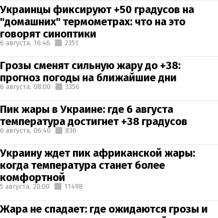
Украинцы фиксируют +50 градусов на
"домашних" термометрах: что на это
говорят синоптики
6 августа,
16:46
2351
Грозы сменят сильную жару до +38:
прогноз погоды на ближайшие дни
6 августа,
08:00
3356
Пик жары в Украине: где 6 августа
температура достигнет +38 градусов
6 августа,
06:40
836
Украину ждет пик африканской жары:
когда температура станет более
комфортной
5 августа,
20:00
11498
Жара не спадает: где ожидаются грозы и