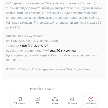
чи "Партнерський матеріал". Матеріали з позначкою "Експерт",
"Позиція" відображають позицію авторів та героїв. Редакція може
не поділяти їхніх поглядів. Детальніше щодо реклами та правил
цитування можна ознайомитись в правилах користування сайтом.
Усі права захищені.
Матеріали сайту призначені для осіб старше
21
року (21+)
Онлайн-медіа «24 Канал»
пл. Галицька, буд. 15, м. Львів, 79008
Телефон
+380 (32) 229-77-77
Адреса електронної пошти —
legal@24tv.com.ua
Ідентифікатор онлайн-медіа в Реєстрі суб'єктів у сфері медіа —
R40-06057
© 2005—2026,
ПрАТ «Телерадіокомпанія "Люкс"», 24 Канал.
Разработка сайта
-
24 Канал
TV
Игры
Погода
Кабинет