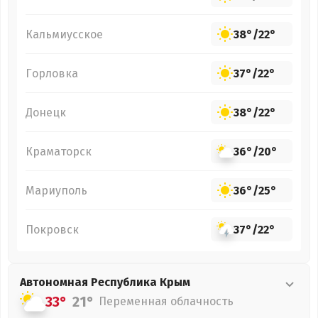
Кальмиусское
38°
/
22°
Горловка
37°
/
22°
Донецк
38°
/
22°
Краматорск
36°
/
20°
Мариуполь
36°
/
25°
Покровск
37°
/
22°
Автономная Республика Крым
33°
21°
Переменная облачность