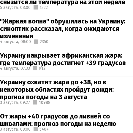
снизится ли температура на этой неделе
5 августа,
08:00
1322
"Жаркая волна" обрушилась на Украину:
синоптик рассказал, когда ожидаются
изменения
4 августа,
08:00
2350
Украину накрывает африканская жара:
где температура достигнет +39 градусов
4 августа,
07:33
912
Украину охватит жара до +38, но в
некоторых областях пройдут дожди:
прогноз погоды на 3 августа
3 августа,
09:27
10988
От жары +40 градусов до ливней со
шквалами: прогноз погоды на неделю
3 августа,
08:00
5464