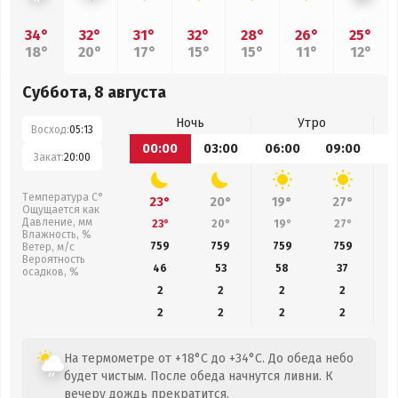
34°
32°
31°
32°
28°
26°
25°
18°
20°
17°
15°
15°
11°
12°
Суббота, 8 августа
Ночь
Утро
Восход:
05:13
00:00
03:00
06:00
09:00
1
Закат:
20:00
Температура С°
23°
20°
19°
27°
Ощущается как
Давление, мм
23°
20°
19°
27°
Влажность, %
759
759
759
759
Ветер, м/с
Вероятность
46
53
58
37
осадков, %
2
2
2
2
2
2
2
2
На термометре от +18°C до +34°C. До обеда небо
будет чистым. После обеда начнутся ливни. К
вечеру дождь прекратится.