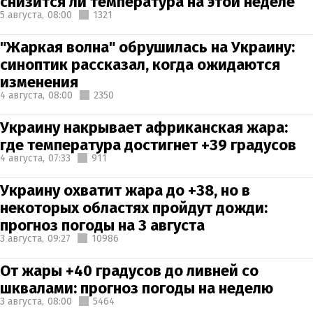
снизится ли температура на этой неделе
5 августа,
08:00
1321
"Жаркая волна" обрушилась на Украину:
синоптик рассказал, когда ожидаются
изменения
4 августа,
08:00
2350
Украину накрывает африканская жара:
где температура достигнет +39 градусов
4 августа,
07:33
911
Украину охватит жара до +38, но в
некоторых областях пройдут дожди:
прогноз погоды на 3 августа
3 августа,
09:27
10986
От жары +40 градусов до ливней со
шквалами: прогноз погоды на неделю
3 августа,
08:00
5464