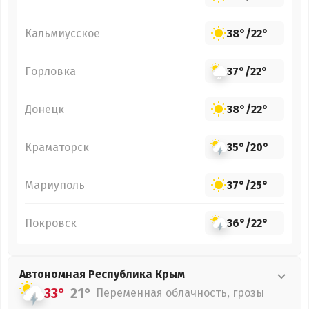
Кальмиусское
38°
/
22°
Горловка
37°
/
22°
Донецк
38°
/
22°
Краматорск
35°
/
20°
Мариуполь
37°
/
25°
Покровск
36°
/
22°
Автономная Республика Крым
33°
21°
Переменная облачность, грозы