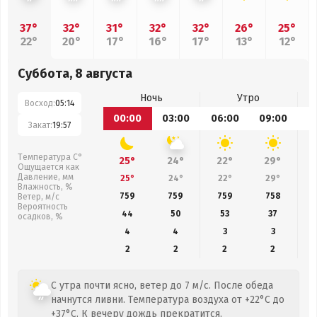
37°
32°
31°
32°
32°
26°
25°
22°
20°
17°
16°
17°
13°
12°
Суббота, 8 августа
Ночь
Утро
Восход:
05:14
00:00
03:00
06:00
09:00
1
Закат:
19:57
Температура С°
25°
24°
22°
29°
Ощущается как
Давление, мм
25°
24°
22°
29°
Влажность, %
759
759
759
758
Ветер, м/с
Вероятность
44
50
53
37
осадков, %
4
4
3
3
2
2
2
2
С утра почти ясно, ветер до 7 м/с. После обеда
начнутся ливни. Температура воздуха от +22°C до
+37°C. К вечеру дождь прекратится.