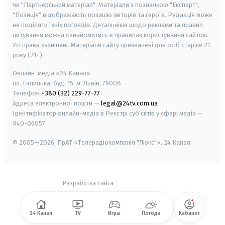
чи "Партнерський матеріал". Матеріали з позначкою "Експерт",
"Позиція" відображають позицію авторів та героїв. Редакція може
не поділяти їхніх поглядів. Детальніше щодо реклами та правил
цитування можна ознайомитись в правилах користування сайтом.
Усі права захищені.
Матеріали сайту призначені для осіб старше
21
року (21+)
Онлайн-медіа «24 Канал»
пл. Галицька, буд. 15, м. Львів, 79008
Телефон
+380 (32) 229-77-77
Адреса електронної пошти —
legal@24tv.com.ua
Ідентифікатор онлайн-медіа в Реєстрі суб'єктів у сфері медіа —
R40-06057
© 2005—2026,
ПрАТ «Телерадіокомпанія "Люкс"», 24 Канал.
Разработка сайта
-
24 Канал
TV
Игры
Погода
Кабинет