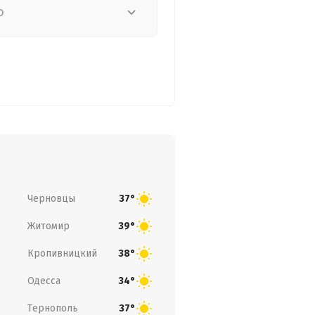
о
Черновцы
37°
Житомир
39°
Кропивницкий
38°
Одесса
34°
Тернополь
37°