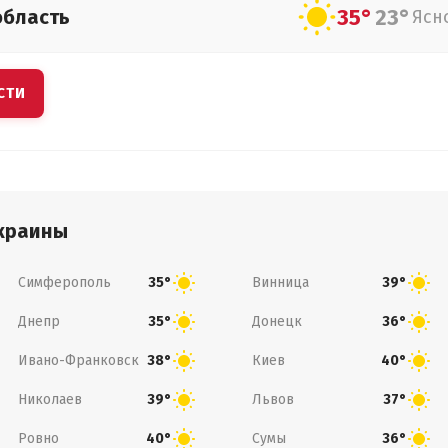
35°
23°
область
Ясн
СТИ
краины
Симферополь
Винница
35°
39°
Днепр
Донецк
35°
36°
Ивано-Франковск
Киев
38°
40°
Николаев
Львов
39°
37°
Ровно
Сумы
40°
36°