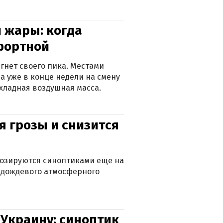
 жары: когда
фортной
гнет своего пика. Местами
 а уже в конце недели на смену
хладная воздушная масса.
я грозы и снизится
нозируются синоптиками еще на
д дождевого атмосферного
 Украину: синоптик