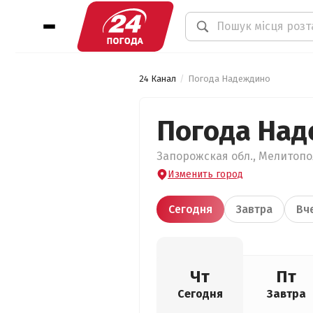
24 Канал
Погода Надеждино
Погода На
Запорожская обл., Мелитопо
Изменить город
Сегодня
Завтра
Вч
Чт
Пт
Сегодня
Завтра