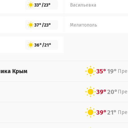
33°
/
23°
Васильевка
37°
/
23°
Мелитополь
36°
/
21°
35°
19°
лика Крым
Пре
39°
20°
Пре
39°
21°
Пре