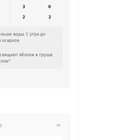
3
0
2
2
ольше воды. С утра до
з осадков.
свящают яблоки и груши.
сень"
о