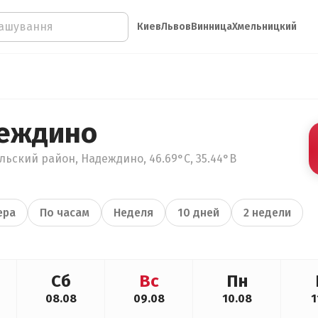
Киев
Львов
Винница
Хмельницкий
деждино
льский район, Надеждино, 46.69°С, 35.44°В
ера
По часам
Неделя
10 дней
2 недели
Сб
Вс
Пн
08.08
09.08
10.08
1