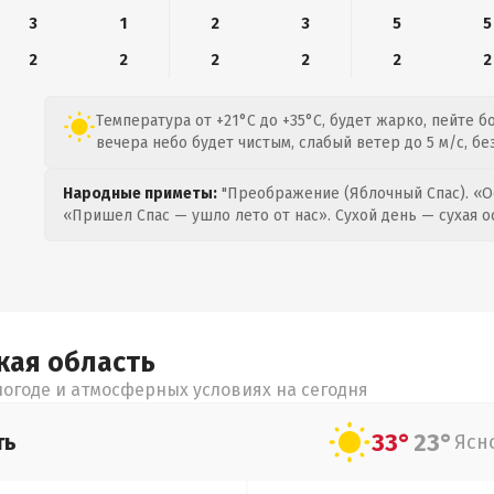
3
1
2
3
5
5
2
2
2
2
2
2
Температура от +21°C до +35°C, будет жарко, пейте б
вечера небо будет чистым, слабый ветер до 5 м/с, бе
Народные приметы:
"Преображение (Яблочный Спас). «О
«Пришел Спас — ушло лето от нас». Сухой день — сухая о
кая
область
огоде и атмосферных условиях на сегодня
33°
23°
ть
Ясн