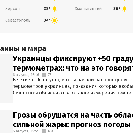
Херсон
Хмельницкий
38°
36°
Севастополь
34°
раины и мира
Украинцы фиксируют +50 граду
термометрах: что на это говор
6 августа,
16:46
77
В четверг, 6 августа, в сети начали распространя
термометров украинцев, показания которых якобы
Синоптики объясняют, что такие измерения темпер
Грозы обрушатся на часть обла
сильной жары: прогноз погоды 
6 августа,
15:54
148