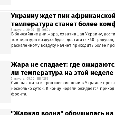
Украину ждет пик африканской
температура станет более ком
5 августа,
20:00
10804
В ближайшие дни жара, охватившая Украину, дости
температура воздуха будет достигать +40 градусов,
раскаленному воздуху начнет приходить более про
Жара не спадает: где ожидаютс
ли температура на этой неделе
5 августа,
08:00
1289
Сильная жара и тропические ночи в Украине прог
несколько суток. К концу недели ожидается прихо
фронта.
"Жаркая волна" обрушилась на