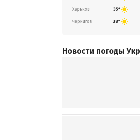
Харьков
35°
Чернигов
38°
Новости погоды Ук