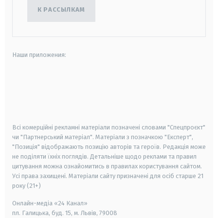
К РАССЫЛКАМ
Наши приложения:
android
apple
smart tv
samsung smart tv
Всі комерційні рекламні матеріали позначені словами "Спецпроєкт"
чи "Партнерський матеріал". Матеріали з позначкою "Експерт",
"Позиція" відображають позицію авторів та героїв. Редакція може
не поділяти їхніх поглядів. Детальніше щодо реклами та правил
цитування можна ознайомитись в правилах користування сайтом.
Усі права захищені.
Матеріали сайту призначені для осіб старше
21
року (21+)
Онлайн-медіа «24 Канал»
пл. Галицька, буд. 15, м. Львів, 79008