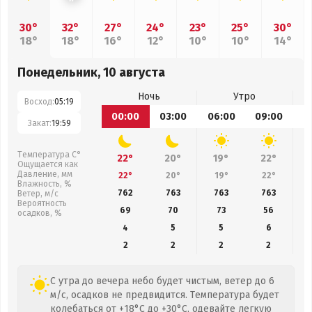
30°
32°
27°
24°
23°
25°
30°
18°
18°
16°
12°
10°
10°
14°
Понедельник, 10 августа
Ночь
Утро
Восход:
05:19
00:00
03:00
06:00
09:00
1
Закат:
19:59
Температура С°
22°
20°
19°
22°
Ощущается как
Давление, мм
22°
20°
19°
22°
Влажность, %
762
763
763
763
Ветер, м/с
Вероятность
69
70
73
56
осадков, %
4
5
5
6
2
2
2
2
С утра до вечера небо будет чистым, ветер до 6
м/с, осадков не предвидится. Температура будет
колебаться от +18°C до +30°C, одевайте легкую