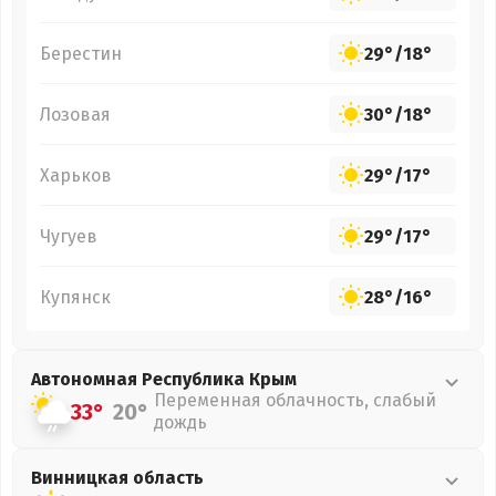
Берестин
29°
/
18°
Лозовая
30°
/
18°
Харьков
29°
/
17°
Чугуев
29°
/
17°
Купянск
28°
/
16°
Автономная Республика Крым
Переменная облачность, слабый
33°
20°
дождь
Винницкая
область