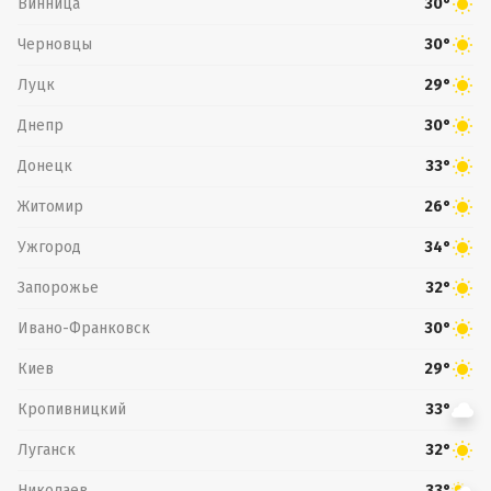
Винница
30°
Черновцы
30°
Луцк
29°
Днепр
30°
Донецк
33°
Житомир
26°
Ужгород
34°
Запорожье
32°
Ивано-Франковск
30°
Киев
29°
Кропивницкий
33°
Луганск
32°
Николаев
33°