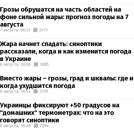
Грозы обрушатся на часть областей на
фоне сильной жары: прогноз погоды на 7
августа
7 августа,
06:21
2411
Жара начнет спадать: синоптики
рассказали, когда и как изменится погода
в Украине
6 августа,
20:00
1085
Вместо жары – грозы, град и шквалы: где и
когда ухудшится погода
6 августа,
18:54
2139
Украинцы фиксируют +50 градусов на
"домашних" термометрах: что на это
говорят синоптики
6 августа,
16:46
2394