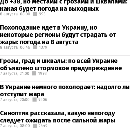
До +38, но местами с грозами и шквалами:
какая будет погода на выходных
8 августа,
08:00
993
Похолодание идет в Украину, но
некоторые регионы будут страдать от
жары: погода на 8 августа
8 августа,
06:46
1379
Грозы, град и шквалы: по всей Украине
объявлено штормовое предупреждение
7 августа,
21:00
1993
В Украине немного похолодает: надолго ли
отступит жара
7 августа,
20:00
9506
Синоптик рассказала, какую непогоду
следует ожидать после сильной жары
7 августа,
08:00
2449