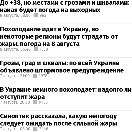
До +38, но местами с грозами и шквалами:
какая будет погода на выходных
8 августа,
08:00
983
Похолодание идет в Украину, но
некоторые регионы будут страдать от
жары: погода на 8 августа
8 августа,
06:46
1358
Грозы, град и шквалы: по всей Украине
объявлено штормовое предупреждение
7 августа,
21:00
1978
В Украине немного похолодает: надолго ли
отступит жара
7 августа,
20:00
9455
Синоптик рассказала, какую непогоду
следует ожидать после сильной жары
7 августа,
08:00
2446