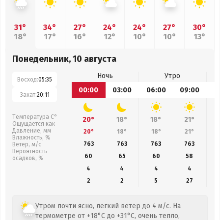
31°
34°
27°
24°
24°
27°
30°
18°
17°
16°
12°
10°
10°
13°
Понедельник, 10 августа
Ночь
Утро
Восход:
05:35
00:00
03:00
06:00
09:00
1
Закат:
20:11
Температура С°
20°
18°
18°
21°
Ощущается как
Давление, мм
20°
18°
18°
21°
Влажность, %
763
763
763
763
Ветер, м/с
Вероятность
60
65
60
58
осадков, %
4
4
4
4
2
2
5
27
Утром почти ясно, легкий ветер до 4 м/с. На
термометре от +18°C до +31°C, очень тепло,