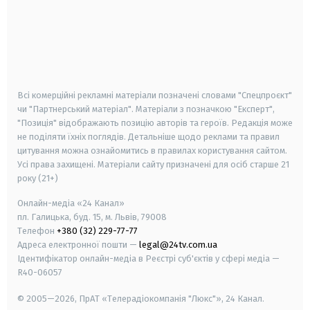
android
apple
smart tv
samsung smart tv
Всі комерційні рекламні матеріали позначені словами "Спецпроєкт"
чи "Партнерський матеріал". Матеріали з позначкою "Експерт",
"Позиція" відображають позицію авторів та героїв. Редакція може
не поділяти їхніх поглядів. Детальніше щодо реклами та правил
цитування можна ознайомитись в правилах користування сайтом.
Усі права захищені.
Матеріали сайту призначені для осіб старше
21
року (21+)
Онлайн-медіа «24 Канал»
пл. Галицька, буд. 15, м. Львів, 79008
Телефон
+380 (32) 229-77-77
Адреса електронної пошти —
legal@24tv.com.ua
Ідентифікатор онлайн-медіа в Реєстрі суб'єктів у сфері медіа —
R40-06057
© 2005—2026,
ПрАТ «Телерадіокомпанія "Люкс"», 24 Канал.