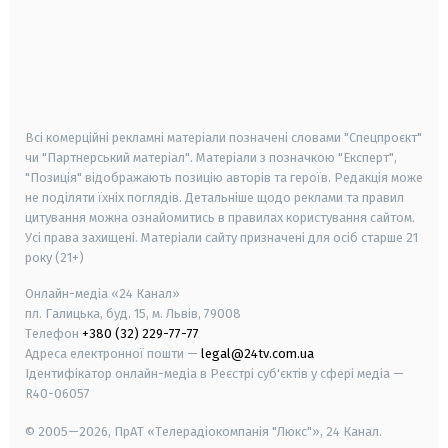
android
apple
smart tv
samsung smart tv
Всі комерційні рекламні матеріали позначені словами "Спецпроєкт"
чи "Партнерський матеріал". Матеріали з позначкою "Експерт",
"Позиція" відображають позицію авторів та героїв. Редакція може
не поділяти їхніх поглядів. Детальніше щодо реклами та правил
цитування можна ознайомитись в правилах користування сайтом.
Усі права захищені.
Матеріали сайту призначені для осіб старше
21
року (21+)
Онлайн-медіа «24 Канал»
пл. Галицька, буд. 15, м. Львів, 79008
Телефон
+380 (32) 229-77-77
Адреса електронної пошти —
legal@24tv.com.ua
Ідентифікатор онлайн-медіа в Реєстрі суб'єктів у сфері медіа —
R40-06057
© 2005—2026,
ПрАТ «Телерадіокомпанія "Люкс"», 24 Канал.