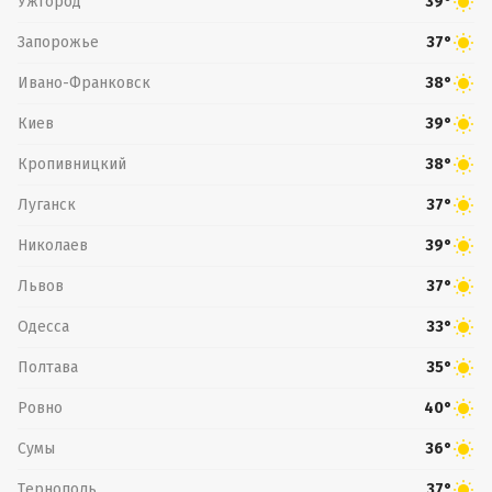
Ужгород
39°
Запорожье
37°
Ивано-Франковск
38°
Киев
39°
Кропивницкий
38°
Луганск
37°
Николаев
39°
Львов
37°
Одесса
33°
Полтава
35°
Ровно
40°
Сумы
36°
Тернополь
37°