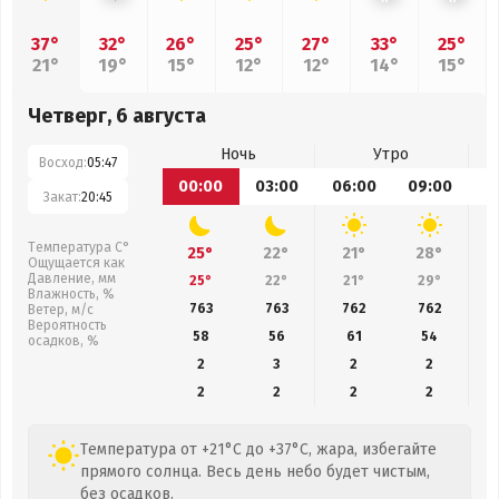
37°
32°
26°
25°
27°
33°
25°
21°
19°
15°
12°
12°
14°
15°
Четверг, 6 августа
Ночь
Утро
Восход:
05:47
00:00
03:00
06:00
09:00
1
Закат:
20:45
Температура С°
25°
22°
21°
28°
Ощущается как
Давление, мм
25°
22°
21°
29°
Влажность, %
763
763
762
762
Ветер, м/с
Вероятность
58
56
61
54
осадков, %
2
3
2
2
2
2
2
2
Температура от +21°C до +37°C, жара, избегайте
прямого солнца. Весь день небо будет чистым,
без осадков.