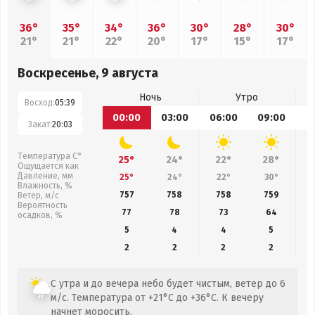
36°
35°
34°
36°
30°
28°
30°
21°
21°
22°
20°
17°
15°
17°
Воскресенье, 9 августа
Ночь
Утро
Восход:
05:39
00:00
03:00
06:00
09:00
1
Закат:
20:03
Температура С°
25°
24°
22°
28°
Ощущается как
Давление, мм
25°
24°
22°
30°
Влажность, %
757
758
758
759
Ветер, м/с
Вероятность
77
78
73
64
осадков, %
5
4
4
5
2
2
2
2
С утра и до вечера небо будет чистым, ветер до 6
м/с. Температура от +21°C до +36°C. К вечеру
начнет моросить.