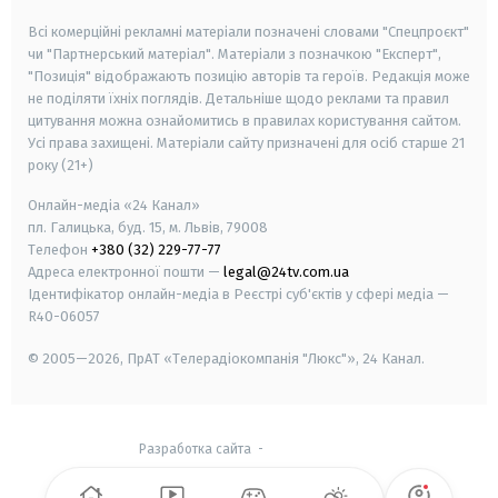
Всі комерційні рекламні матеріали позначені словами "Спецпроєкт"
чи "Партнерський матеріал". Матеріали з позначкою "Експерт",
"Позиція" відображають позицію авторів та героїв. Редакція може
не поділяти їхніх поглядів. Детальніше щодо реклами та правил
цитування можна ознайомитись в правилах користування сайтом.
Усі права захищені.
Матеріали сайту призначені для осіб старше
21
року (21+)
Онлайн-медіа «24 Канал»
пл. Галицька, буд. 15, м. Львів, 79008
Телефон
+380 (32) 229-77-77
Адреса електронної пошти —
legal@24tv.com.ua
Ідентифікатор онлайн-медіа в Реєстрі суб'єктів у сфері медіа —
R40-06057
© 2005—2026,
ПрАТ «Телерадіокомпанія "Люкс"», 24 Канал.
Разработка сайта
-