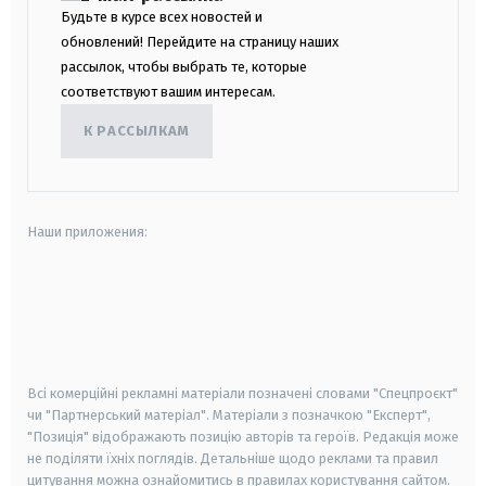
Будьте в курсе всех новостей и
обновлений! Перейдите на страницу наших
рассылок, чтобы выбрать те, которые
соответствуют вашим интересам.
К РАССЫЛКАМ
Наши приложения:
android
apple
smart tv
samsung smart tv
Всі комерційні рекламні матеріали позначені словами "Спецпроєкт"
чи "Партнерський матеріал". Матеріали з позначкою "Експерт",
"Позиція" відображають позицію авторів та героїв. Редакція може
не поділяти їхніх поглядів. Детальніше щодо реклами та правил
цитування можна ознайомитись в правилах користування сайтом.