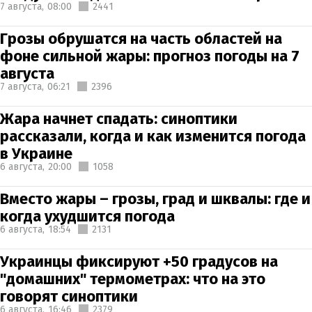
7 августа,
08:00
2441
Грозы обрушатся на часть областей на
фоне сильной жары: прогноз погоды на 7
августа
7 августа,
06:21
2396
Жара начнет спадать: синоптики
рассказали, когда и как изменится погода
в Украине
6 августа,
20:00
1058
Вместо жары – грозы, град и шквалы: где и
когда ухудшится погода
6 августа,
18:54
2131
Украинцы фиксируют +50 градусов на
"домашних" термометрах: что на это
говорят синоптики
6 августа,
16:46
2379