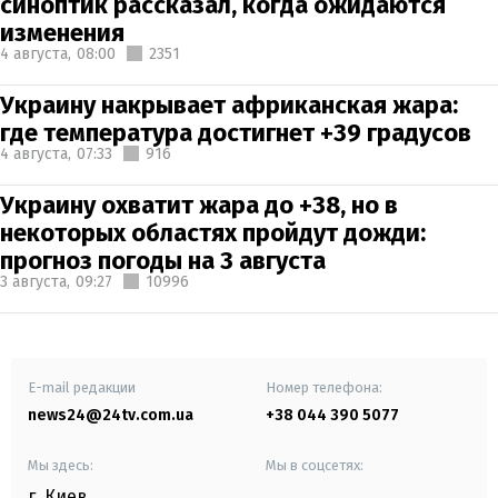
синоптик рассказал, когда ожидаются
изменения
4 августа,
08:00
2351
Украину накрывает африканская жара:
где температура достигнет +39 градусов
4 августа,
07:33
916
Украину охватит жара до +38, но в
некоторых областях пройдут дожди:
прогноз погоды на 3 августа
3 августа,
09:27
10996
E-mail редакции
Номер телефона:
news24@24tv.com.ua
+38 044 390 5077
Мы здесь:
Мы в соцсетях:
г. Киев
,