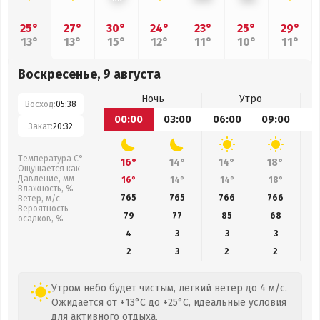
25°
27°
30°
24°
23°
25°
29°
13°
13°
15°
12°
11°
10°
11°
Воскресенье, 9 августа
Ночь
Утро
Восход:
05:38
00:00
03:00
06:00
09:00
1
Закат:
20:32
Температура С°
16°
14°
14°
18°
Ощущается как
Давление, мм
16°
14°
14°
18°
Влажность, %
765
765
766
766
Ветер, м/с
Вероятность
79
77
85
68
осадков, %
4
3
3
3
2
3
2
2
Утром небо будет чистым, легкий ветер до 4 м/с.
Ожидается от +13°C до +25°C, идеальные условия
для активного отдыха.