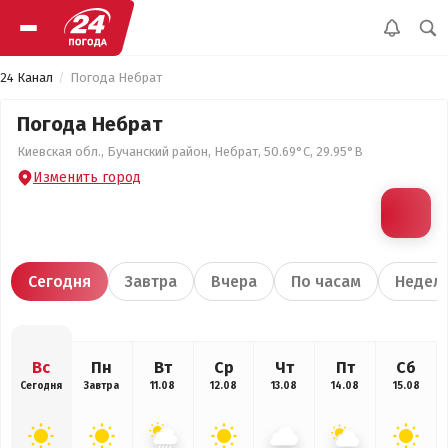
24 Канал
Погода Небрат
Погода Небрат
Киевская обл., Бучанский район, Небрат, 50.69°С, 29.95°В
Изменить город
Сегодня
Завтра
Вчера
По часам
Недел
Вс
Пн
Вт
Ср
Чт
Пт
Сб
Сегодня
Завтра
11.08
12.08
13.08
14.08
15.08