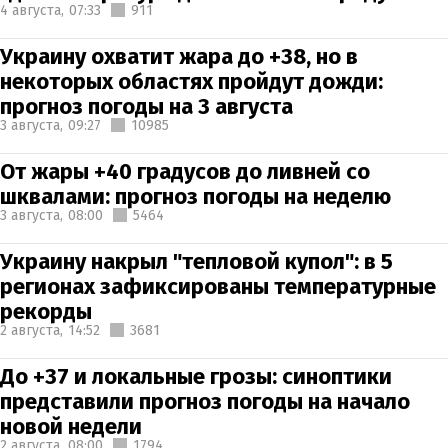
4 августа,
07:33
911
Украину охватит жара до +38, но в
некоторых областях пройдут дожди:
прогноз погоды на 3 августа
3 августа,
09:27
10985
От жары +40 градусов до ливней со
шквалами: прогноз погоды на неделю
3 августа,
08:00
5464
Украину накрыл "тепловой купол": в 5
регионах зафиксированы температурные
рекорды
2 августа,
14:52
3681
До +37 и локальные грозы: синоптики
представили прогноз погоды на начало
новой недели
2 августа,
08:00
1794