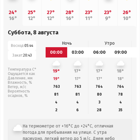
24°
25°
27°
28°
23°
23°
26°
16°
12°
12°
16°
11°
9°
10°
Суббота, 8 августа
Ночь
Утро
Восход:
05:44
00:00
03:00
06:00
09:00
1
Закат:
20:43
Температура С°
19°
17°
17°
18°
Ощущается как
Давление, мм
19°
17°
17°
18°
Влажность, %
763
763
764
764
Ветер, м/с
Вероятность
81
81
80
78
осадков, %
4
4
3
4
2
6
28
35
На термометре от +16°C до +24°C, отличная
погода для пребывания на улице. С утра
пасмурно, легкий ветер до 5 м/с. Днем небо