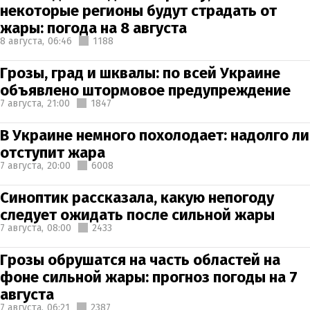
некоторые регионы будут страдать от
жары: погода на 8 августа
8 августа,
06:46
1188
Грозы, град и шквалы: по всей Украине
объявлено штормовое предупреждение
7 августа,
21:00
1847
В Украине немного похолодает: надолго ли
отступит жара
7 августа,
20:00
6008
Синоптик рассказала, какую непогоду
следует ожидать после сильной жары
7 августа,
08:00
2433
Грозы обрушатся на часть областей на
фоне сильной жары: прогноз погоды на 7
августа
7 августа,
06:21
2387