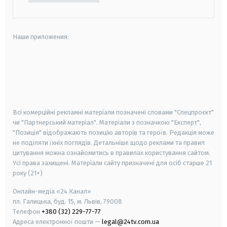
Наши приложения:
android
apple
smart tv
samsung smart tv
Всі комерційні рекламні матеріали позначені словами "Спецпроєкт"
чи "Партнерський матеріал". Матеріали з позначкою "Експерт",
"Позиція" відображають позицію авторів та героїв. Редакція може
не поділяти їхніх поглядів. Детальніше щодо реклами та правил
цитування можна ознайомитись в правилах користування сайтом.
Усі права захищені.
Матеріали сайту призначені для осіб старше
21
року (21+)
Онлайн-медіа «24 Канал»
пл. Галицька, буд. 15, м. Львів, 79008
Телефон
+380 (32) 229-77-77
Адреса електронної пошти —
legal@24tv.com.ua