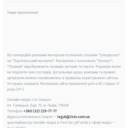
Наши приложения:
android
apple
smart tv
samsung smart tv
Всі комерційні рекламні матеріали позначені словами "Спецпроєкт"
чи "Партнерський матеріал". Матеріали з позначкою "Експерт",
"Позиція" відображають позицію авторів та героїв. Редакція може
не поділяти їхніх поглядів. Детальніше щодо реклами та правил
цитування можна ознайомитись в правилах користування сайтом.
Усі права захищені.
Матеріали сайту призначені для осіб старше
21
року (21+)
Онлайн-медіа «24 Канал»
пл. Галицька, буд. 15, м. Львів, 79008
Телефон
+380 (32) 229-77-77
Адреса електронної пошти —
legal@24tv.com.ua
Ідентифікатор онлайн-медіа в Реєстрі суб'єктів у сфері медіа —