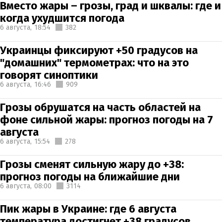
Вместо жары – грозы, град и шквалы: где и
когда ухудшится погода
6 августа,
18:54
382
Украинцы фиксируют +50 градусов на
"домашних" термометрах: что на это
говорят синоптики
6 августа,
16:46
909
Грозы обрушатся на часть областей на
фоне сильной жары: прогноз погоды на 7
августа
6 августа,
15:54
278
Грозы сменят сильную жару до +38:
прогноз погоды на ближайшие дни
6 августа,
08:00
3114
Пик жары в Украине: где 6 августа
температура достигнет +38 градусов