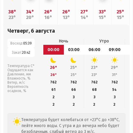
38°
34°
26°
26°
27°
33°
25°
23°
20°
16°
13°
14°
15°
15°
Четверг, 6 августа
Ночь
Утро
Восход:
05:39
00:00
03:00
06:00
09:00
1
Закат:
20:42
Температура С°
26°
25°
23°
29°
Ощущается как
Давление, мм
26°
25°
23°
31°
Влажность, %
762
762
762
762
Ветер, м/с
Вероятность
61
66
68
54
осадков, %
2
3
3
3
2
2
2
2
Температура будет колебаться от +23°C до +38°C,
пейте много воды. С утра и до вечера небо будет
безоблачным, слабый ветер до 3 м/с.