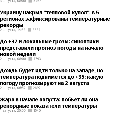
3 августа,
08:00
5462
Украину накрыл "тепловой купол": в 5
регионах зафиксированы температурные
рекорды
2 августа,
14:52
3681
До +37 и локальные грозы: синоптики
представили прогноз погоды на начало
новой недели
2 августа,
08:00
1793
Дождь будет идти только на западе, но
температура поднимется до +35: какую
погоду прогнозируют на 2 августа
2 августа,
06:57
2697
Жара в начале августа: побьет ли она
рекордные показатели температуры
1 августа,
20:00
1540