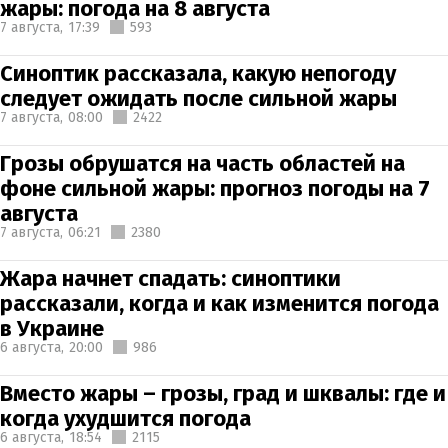
жары: погода на 8 августа
7 августа,
17:39
593
Синоптик рассказала, какую непогоду
следует ожидать после сильной жары
7 августа,
08:00
2422
Грозы обрушатся на часть областей на
фоне сильной жары: прогноз погоды на 7
августа
7 августа,
06:21
2380
Жара начнет спадать: синоптики
рассказали, когда и как изменится погода
в Украине
6 августа,
20:00
986
Вместо жары – грозы, град и шквалы: где и
когда ухудшится погода
6 августа,
18:54
2115