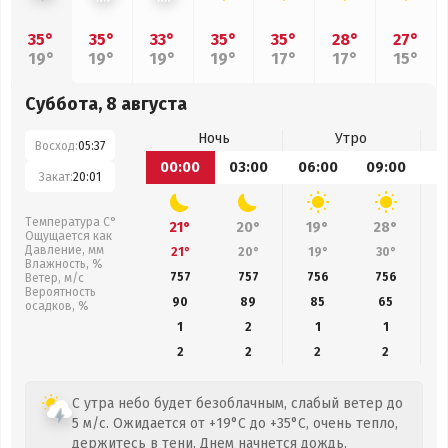
35°
35°
33°
35°
35°
28°
27°
19°
19°
19°
19°
17°
17°
15°
Суббота, 8 августа
Ночь
Утро
Восход:
05:37
00:00
03:00
06:00
09:00
1
Закат:
20:01
Температура С°
21°
20°
19°
28°
Ощущается как
Давление, мм
21°
20°
19°
30°
Влажность, %
757
757
756
756
Ветер, м/с
Вероятность
90
89
85
65
осадков, %
1
2
1
1
2
2
2
2
С утра небо будет безоблачным, слабый ветер до
5 м/с. Ожидается от +19°C до +35°C, очень тепло,
держитесь в тени. Днем начнется дождь.