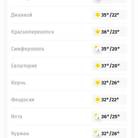
Джанкой
35°
/
22°
Красноперекопск
36°
/
23°
Симферополь
35°
/
20°
Евпатория
37°
/
20°
Керчь
32°
/
26°
Феодосия
32°
/
22°
Ялта
36°
/
25°
Курман
32°
/
26°