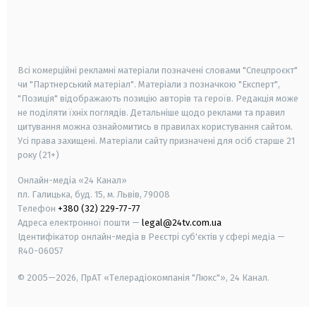
android
apple
smart tv
samsung smart tv
Всі комерційні рекламні матеріали позначені словами "Спецпроєкт"
чи "Партнерський матеріал". Матеріали з позначкою "Експерт",
"Позиція" відображають позицію авторів та героїв. Редакція може
не поділяти їхніх поглядів. Детальніше щодо реклами та правил
цитування можна ознайомитись в правилах користування сайтом.
Усі права захищені.
Матеріали сайту призначені для осіб старше
21
року (21+)
Онлайн-медіа «24 Канал»
пл. Галицька, буд. 15, м. Львів, 79008
Телефон
+380 (32) 229-77-77
Адреса електронної пошти —
legal@24tv.com.ua
Ідентифікатор онлайн-медіа в Реєстрі суб'єктів у сфері медіа —
R40-06057
© 2005—2026,
ПрАТ «Телерадіокомпанія "Люкс"», 24 Канал.