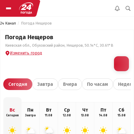
24 Канал
Погода Нещеров
Погода Нещеров
Киевская обл., Обуховский район, Нещеров, 50.14°С, 30.61°В
Изменить город
Сегодня
Завтра
Вчера
По часам
Недел
Вс
Пн
Вт
Ср
Чт
Пт
Сб
Сегодня
Завтра
11.08
12.08
13.08
14.08
15.08