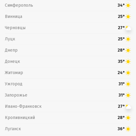
Симферополь
34°
Винница
25°
Черновцы
27°
Луцк
25°
Днепр
28°
Донецк
35°
Житомир
24°
Ужгород
31°
Запорожье
31°
Ивано-Франковск
27°
Кропивницкий
28°
Луганск
36°