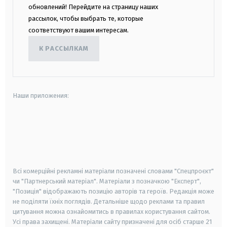
обновлений! Перейдите на страницу наших
рассылок, чтобы выбрать те, которые
соответствуют вашим интересам.
К РАССЫЛКАМ
Наши приложения:
android
apple
smart tv
samsung smart tv
Всі комерційні рекламні матеріали позначені словами "Спецпроєкт"
чи "Партнерський матеріал". Матеріали з позначкою "Експерт",
"Позиція" відображають позицію авторів та героїв. Редакція може
не поділяти їхніх поглядів. Детальніше щодо реклами та правил
цитування можна ознайомитись в правилах користування сайтом.
Усі права захищені.
Матеріали сайту призначені для осіб старше
21