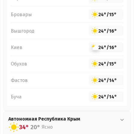
Бровары
24°
/
15°
Вышгород
24°
/
16°
Киев
24°
/
16°
Обухов
24°
/
15°
Фастов
24°
/
14°
Буча
24°
/
14°
Автономная Республика Крым
34°
20°
Ясно