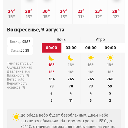
24°
28°
30°
24°
23°
23°
28°
15°
13°
15°
13°
11°
12°
12°
Воскресенье, 9 августа
Ночь
Утро
Восход:
05:37
00:00
03:00
06:00
09:00
1
Закат:
20:28
Температура С°
18°
16°
16°
18°
Ощущается как
Давление, мм
18°
16°
16°
18°
Влажность, %
764
765
765
766
Ветер, м/с
Вероятность
73
70
73
59
осадков, %
4
4
4
5
5
11
5
2
До обеда небо будет безоблачным. Днем небо
затянется облаками. На термометре от +15°C до
+24°C, отличная погода для пребывания на улице.