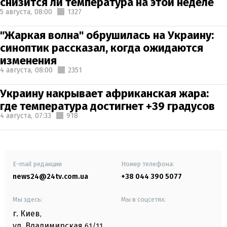
снизится ли температура на этой неделе
5 августа,
08:00
1327
"Жаркая волна" обрушилась на Украину:
синоптик рассказал, когда ожидаются
изменения
4 августа,
08:00
2351
Украину накрывает африканская жара:
где температура достигнет +39 градусов
4 августа,
07:33
918
E-mail редакции
Номер телефона:
news24@24tv.com.ua
+38 044 390 5077
Мы здесь:
Мы в соцсетях:
г. Киев
,
ул. Владимирская
61/11,