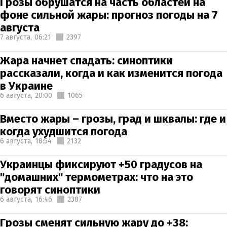
Грозы обрушатся на часть областей на
фоне сильной жары: прогноз погоды на 7
августа
7 августа,
06:21
2397
Жара начнет спадать: синоптики
рассказали, когда и как изменится погода
в Украине
6 августа,
20:00
1065
Вместо жары – грозы, град и шквалы: где и
когда ухудшится погода
6 августа,
18:54
2132
Украинцы фиксируют +50 градусов на
"домашних" термометрах: что на это
говорят синоптики
6 августа,
16:46
2387
Грозы сменят сильную жару до +38: