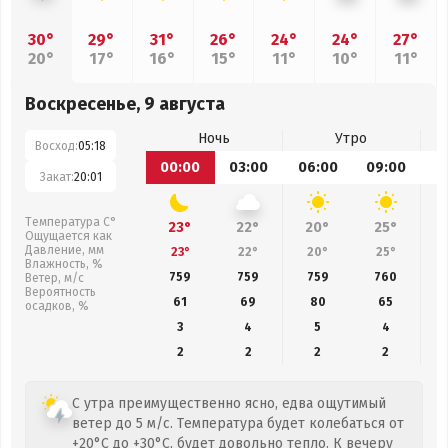
30°
29°
31°
26°
24°
24°
27°
20°
17°
16°
15°
11°
10°
11°
Воскресенье, 9 августа
Ночь
Утро
Восход:
05:18
00:00
03:00
06:00
09:00
1
Закат:
20:01
Температура С°
23°
22°
20°
25°
Ощущается как
Давление, мм
23°
22°
20°
25°
Влажность, %
759
759
759
760
Ветер, м/с
Вероятность
61
69
80
65
осадков, %
3
4
5
4
2
2
2
2
С утра преимущественно ясно, едва ощутимый
ветер до 5 м/с. Температура будет колебаться от
+20°C до +30°C, будет довольно тепло. К вечеру