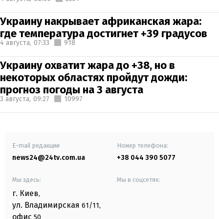
Украину накрывает африканская жара:
где температура достигнет +39 градусов
4 августа,
07:33
918
Украину охватит жара до +38, но в
некоторых областях пройдут дожди:
прогноз погоды на 3 августа
3 августа,
09:27
10997
E-mail редакции
Номер телефона:
news24@24tv.com.ua
+38 044 390 5077
Мы здесь:
Мы в соцсетях:
г. Киев
,
ул. Владимирская
61/11,
офис
50