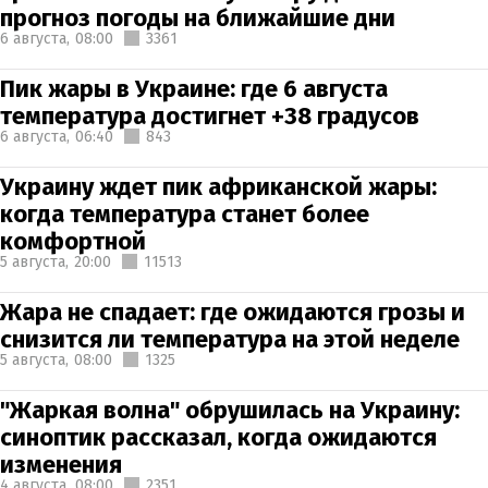
прогноз погоды на ближайшие дни
6 августа,
08:00
3361
Пик жары в Украине: где 6 августа
температура достигнет +38 градусов
6 августа,
06:40
843
Украину ждет пик африканской жары:
когда температура станет более
комфортной
5 августа,
20:00
11513
Жара не спадает: где ожидаются грозы и
снизится ли температура на этой неделе
5 августа,
08:00
1325
"Жаркая волна" обрушилась на Украину:
синоптик рассказал, когда ожидаются
изменения
4 августа,
08:00
2351