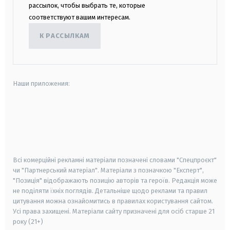
рассылок, чтобы выбрать те, которые
соответствуют вашим интересам.
К РАССЫЛКАМ
Наши приложения:
android
apple
smart tv
samsung smart tv
Всі комерційні рекламні матеріали позначені словами "Спецпроєкт"
чи "Партнерський матеріал". Матеріали з позначкою "Експерт",
"Позиція" відображають позицію авторів та героїв. Редакція може
не поділяти їхніх поглядів. Детальніше щодо реклами та правил
цитування можна ознайомитись в правилах користування сайтом.
Усі права захищені.
Матеріали сайту призначені для осіб старше
21
року (21+)