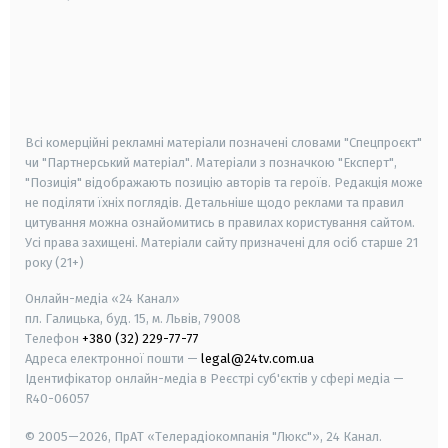
android
apple
smart tv
samsung smart tv
Всі комерційні рекламні матеріали позначені словами "Спецпроєкт"
чи "Партнерський матеріал". Матеріали з позначкою "Експерт",
"Позиція" відображають позицію авторів та героїв. Редакція може
не поділяти їхніх поглядів. Детальніше щодо реклами та правил
цитування можна ознайомитись в правилах користування сайтом.
Усі права захищені.
Матеріали сайту призначені для осіб старше
21
року (21+)
Онлайн-медіа «24 Канал»
пл. Галицька, буд. 15, м. Львів, 79008
Телефон
+380 (32) 229-77-77
Адреса електронної пошти —
legal@24tv.com.ua
Ідентифікатор онлайн-медіа в Реєстрі суб'єктів у сфері медіа —
R40-06057
© 2005—2026,
ПрАТ «Телерадіокомпанія "Люкс"», 24 Канал.