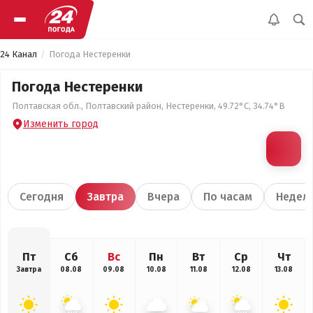
24 Канал
Погода Нестеренки
Погода Нестеренки
Полтавская обл., Полтавский район, Нестеренки, 49.72°С, 34.74°В
Изменить город
Сегодня
Завтра
Вчера
По часам
Недел
Пт
Сб
Вс
Пн
Вт
Ср
Чт
Завтра
08.08
09.08
10.08
11.08
12.08
13.08