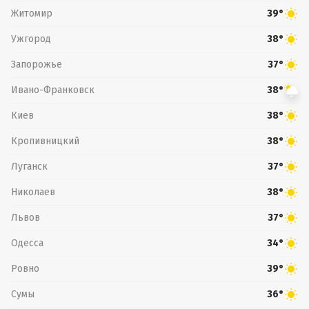
Житомир
39°
Ужгород
38°
Запорожье
37°
Ивано-Франковск
38°
Киев
38°
Кропивницкий
38°
Луганск
37°
Николаев
38°
Львов
37°
Одесса
34°
Ровно
39°
Сумы
36°