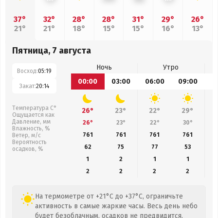
37°
32°
28°
28°
31°
29°
26°
21°
21°
18°
15°
15°
16°
13°
Пятница, 7 августа
Ночь
Утро
Восход:
05:19
00:00
03:00
06:00
09:00
1
Закат:
20:14
Температура С°
26°
23°
22°
29°
Ощущается как
Давление, мм
26°
23°
22°
30°
Влажность, %
761
761
761
761
Ветер, м/с
Вероятность
62
75
77
53
осадков, %
1
2
1
1
2
2
2
2
На термометре от +21°C до +37°C, ограничьте
активность в самые жаркие часы. Весь день небо
будет безоблачным, осадков не предвидится.