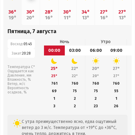
36°
30°
28°
30°
34°
27°
27°
19°
20°
16°
11°
13°
16°
13°
Пятница, 7 августа
Ночь
Утро
Восход:
05:45
00:00
03:00
06:00
09:00
1
Закат:
20:28
Температура С°
25°
22°
20°
27°
Ощущается как
Давление, мм
25°
22°
20°
27°
Влажность, %
761
760
760
760
Ветер, м/с
Вероятность
69
75
75
55
осадков, %
1
2
2
1
3
2
23
26
С утра преимущественно ясно, едва ощутимый
ветер до 3 м/с. Температура от +19°C до +36°C,
очень тепло, держитесь в тени.