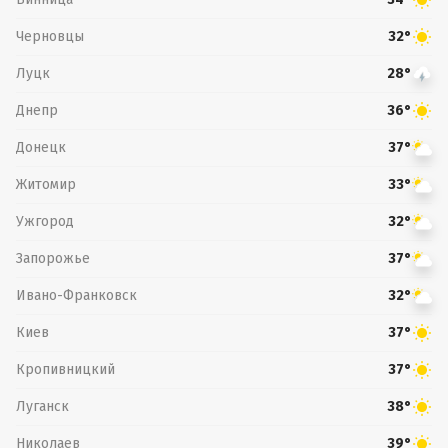
Черновцы
32°
Луцк
28°
Днепр
36°
Донецк
37°
Житомир
33°
Ужгород
32°
Запорожье
37°
Ивано-Франковск
32°
Киев
37°
Кропивницкий
37°
Луганск
38°
Николаев
39°