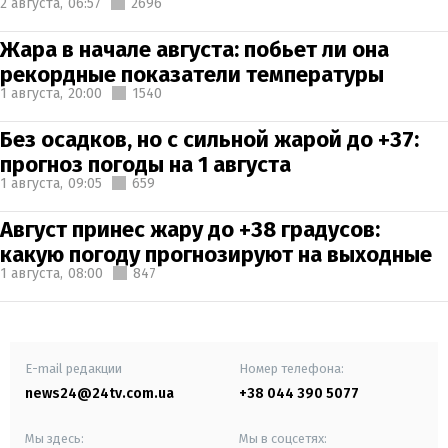
2 августа,
06:57
2696
Жара в начале августа: побьет ли она
рекордные показатели температуры
1 августа,
20:00
1540
Без осадков, но с сильной жарой до +37:
прогноз погоды на 1 августа
1 августа,
09:05
659
Август принес жару до +38 градусов:
какую погоду прогнозируют на выходные
1 августа,
08:00
847
E-mail редакции
Номер телефона:
news24@24tv.com.ua
+38 044 390 5077
Мы здесь:
Мы в соцсетях: