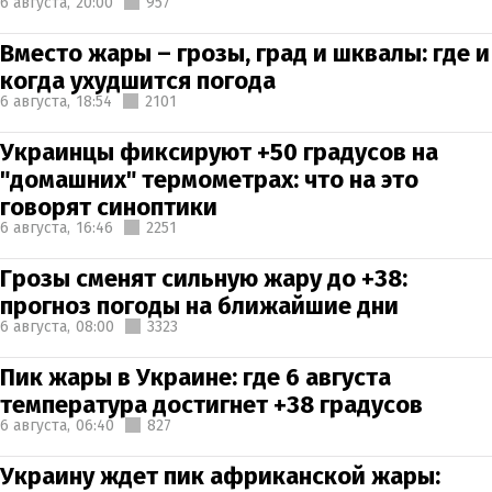
6 августа,
20:00
957
Вместо жары – грозы, град и шквалы: где и
когда ухудшится погода
6 августа,
18:54
2101
Украинцы фиксируют +50 градусов на
"домашних" термометрах: что на это
говорят синоптики
6 августа,
16:46
2251
Грозы сменят сильную жару до +38:
прогноз погоды на ближайшие дни
6 августа,
08:00
3323
Пик жары в Украине: где 6 августа
температура достигнет +38 градусов
6 августа,
06:40
827
Украину ждет пик африканской жары: