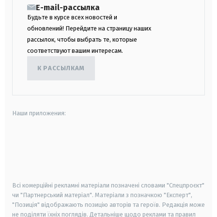
E-mail-рассылка
Будьте в курсе всех новостей и
обновлений! Перейдите на страницу наших
рассылок, чтобы выбрать те, которые
соответствуют вашим интересам.
К РАССЫЛКАМ
Наши приложения:
android
apple
smart tv
samsung smart tv
Всі комерційні рекламні матеріали позначені словами "Спецпроєкт"
чи "Партнерський матеріал". Матеріали з позначкою "Експерт",
"Позиція" відображають позицію авторів та героїв. Редакція може
не поділяти їхніх поглядів. Детальніше щодо реклами та правил