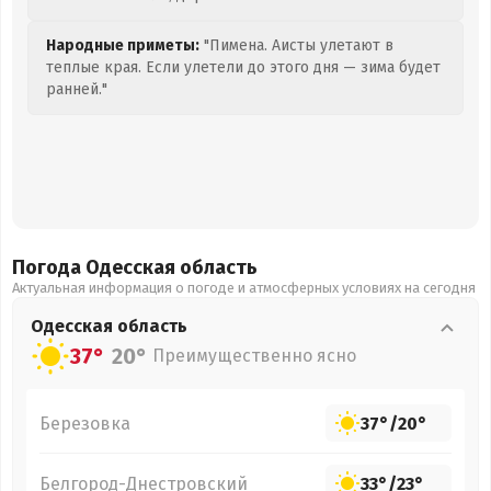
Народные приметы:
"Пимена. Аисты улетают в
теплые края. Если улетели до этого дня — зима будет
ранней."
Погода Одесская
область
Актуальная информация о погоде и атмосферных условиях на сегодня
Одесская
область
37°
20°
Преимущественно ясно
Березовка
37°
/
20°
Белгород-Днестровский
33°
/
23°