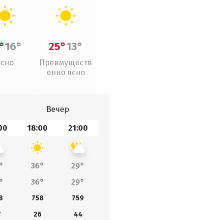
°
16°
25°
13°
Ясно
Преимуществ
енно ясно
Вечер
00
18:00
21:00
°
36°
29°
°
36°
29°
8
758
759
7
26
44