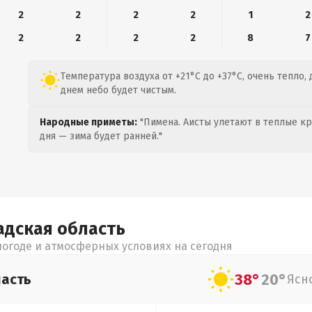
2
2
2
2
1
2
2
2
2
2
8
7
Температура воздуха от +21°C до +37°C, очень тепло,
днем небо будет чистым.
Народные приметы:
"Пимена. Аисты улетают в теплые кра
дня — зима будет ранней."
адская
область
огоде и атмосферных условиях на сегодня
38°
20°
асть
Ясн