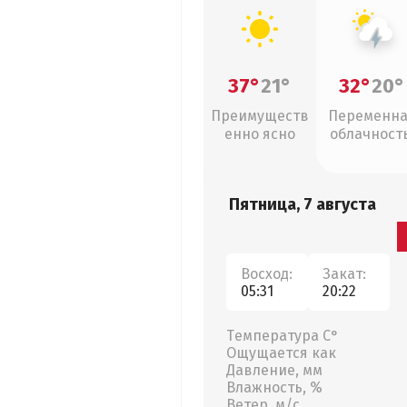
37°
21°
32°
20°
Преимуществ
Переменн
енно ясно
облачность
грозы
Пятница, 7 августа
Восход:
Закат:
05:31
20:22
Температура С°
Ощущается как
Давление, мм
Влажность, %
Ветер, м/с