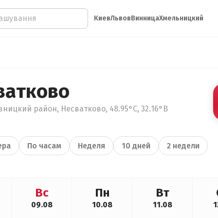
Киев
Львов
Винница
Хмельницкий
ватково
ницкий район, Несватково, 48.95°С, 32.16°В
ера
По часам
Неделя
10 дней
2 недели
Вс
Пн
Вт
09.08
10.08
11.08
1