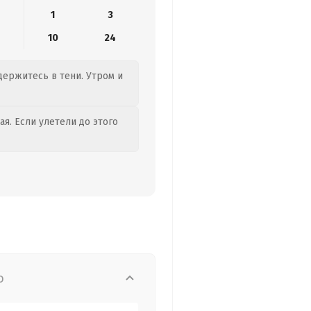
1
3
10
24
 держитесь в тени. Утром и
я. Если улетели до этого
о