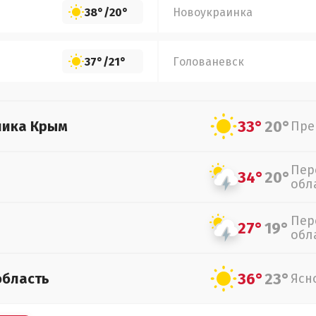
38°
/
20°
Новоукраинка
37°
/
21°
Голованевск
33°
20°
лика Крым
Пре
Пер
34°
20°
обл
Пер
27°
19°
обл
36°
23°
область
Ясн