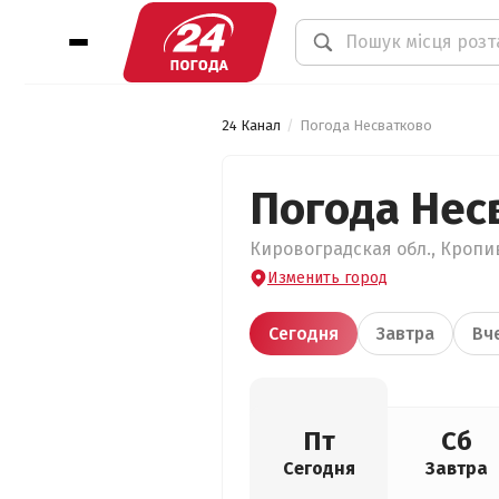
24 Канал
Погода Несватково
Погода Нес
Кировоградская обл., Кропив
Изменить город
Сегодня
Завтра
Вч
Пт
Сб
Сегодня
Завтра