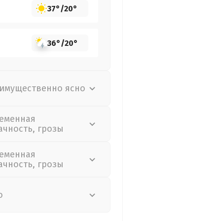
37°
/
20°
36°
/
20°
имущественно ясно
еменная
ачность, грозы
еменная
ачность, грозы
о