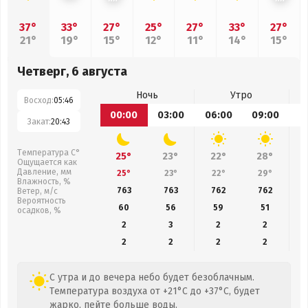
37°
33°
27°
25°
27°
33°
27°
21°
19°
15°
12°
11°
14°
15°
Четверг, 6 августа
Ночь
Утро
Восход:
05:46
00:00
03:00
06:00
09:00
1
Закат:
20:43
Температура С°
25°
23°
22°
28°
Ощущается как
Давление, мм
25°
23°
22°
29°
Влажность, %
763
763
762
762
Ветер, м/с
Вероятность
60
56
59
51
осадков, %
2
3
2
2
2
2
2
2
С утра и до вечера небо будет безоблачным.
Температура воздуха от +21°C до +37°C, будет
жарко, пейте больше воды.