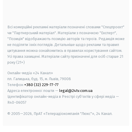
android
apple
smart tv
samsung smart tv
Всі комерційні рекламні матеріали позначені словами "Спецпроєкт"
чи "Партнерський матеріал". Матеріали з позначкою "Експерт",
"Позиція" відображають позицію авторів та героїв. Редакція може
не поділяти їхніх поглядів. Детальніше щодо реклами та правил
цитування можна ознайомитись в правилах користування сайтом.
Усі права захищені.
Матеріали сайту призначені для осіб старше
21
року (21+)
Онлайн-медіа «24 Канал»
пл. Галицька, буд. 15, м. Львів, 79008
Телефон
+380 (32) 229-77-77
Адреса електронної пошти —
legal@24tv.com.ua
Ідентифікатор онлайн-медіа в Реєстрі суб'єктів у сфері медіа —
R40-06057
© 2005—2026,
ПрАТ «Телерадіокомпанія "Люкс"», 24 Канал.