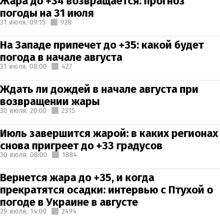
Жара до +34 возвращается: прогноз
погоды на 31 июля
31 июля,
09:15
928
На Западе припечет до +35: какой будет
погода в начале августа
31 июля,
08:00
427
Ждать ли дождей в начале августа при
возвращении жары
30 июля,
20:00
2315
Июль завершится жарой: в каких регионах
снова пригреет до +33 градусов
30 июля,
08:00
1884
Вернется жара до +35, и когда
прекратятся осадки: интервью с Птухой о
погоде в Украине в августе
29 июля,
14:00
2494