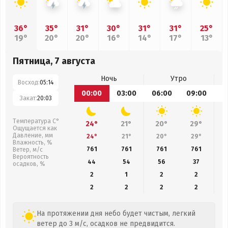
36°
35°
31°
30°
31°
31°
25°
19°
20°
20°
16°
14°
17°
13°
Пятница, 7 августа
Ночь
Утро
Восход:
05:14
00:00
03:00
06:00
09:00
1
Закат:
20:03
Температура С°
24°
21°
20°
29°
Ощущается как
Давление, мм
24°
21°
20°
29°
Влажность, %
761
761
761
761
Ветер, м/с
Вероятность
44
54
56
37
осадков, %
2
1
2
2
2
2
2
2
На протяжении дня небо будет чистым, легкий
ветер до 3 м/с, осадков не предвидится.