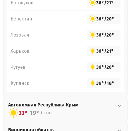
Богодухов
36°
/
21°
Берестин
36°
/
20°
Лозовая
36°
/
20°
Харьков
36°
/
21°
Чугуев
36°
/
20°
Купянск
36°
/
18°
Автономная Республика Крым
33°
19°
Ясно
Винницкая
область