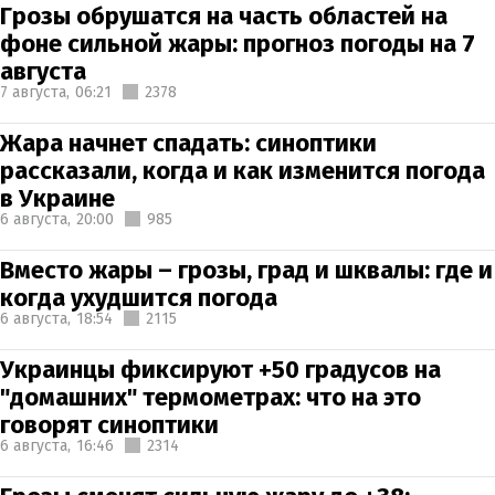
Грозы обрушатся на часть областей на
фоне сильной жары: прогноз погоды на 7
августа
7 августа,
06:21
2378
Жара начнет спадать: синоптики
рассказали, когда и как изменится погода
в Украине
6 августа,
20:00
985
Вместо жары – грозы, град и шквалы: где и
когда ухудшится погода
6 августа,
18:54
2115
Украинцы фиксируют +50 градусов на
"домашних" термометрах: что на это
говорят синоптики
6 августа,
16:46
2314