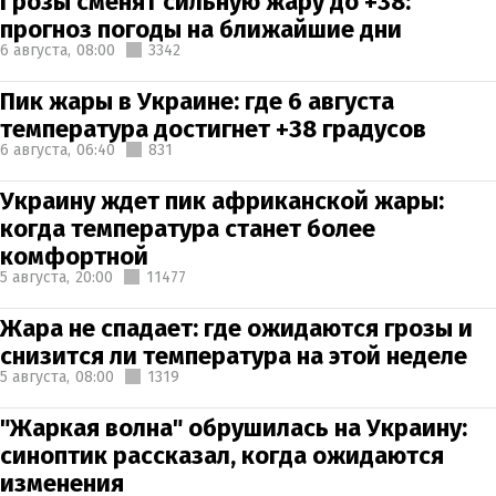
Грозы сменят сильную жару до +38:
прогноз погоды на ближайшие дни
6 августа,
08:00
3342
Пик жары в Украине: где 6 августа
температура достигнет +38 градусов
6 августа,
06:40
831
Украину ждет пик африканской жары:
когда температура станет более
комфортной
5 августа,
20:00
11477
Жара не спадает: где ожидаются грозы и
снизится ли температура на этой неделе
5 августа,
08:00
1319
"Жаркая волна" обрушилась на Украину:
синоптик рассказал, когда ожидаются
изменения