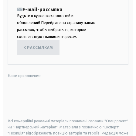
E-mail-рассылка
Будьте в курсе всех новостей и
обновлений! Перейдите на страницу наших
рассылок, чтобы выбрать те, которые
соответствуют вашим интересам.
К РАССЫЛКАМ
Наши приложения:
android
apple
smart tv
samsung smart tv
Всі комерційні рекламні матеріали позначені словами "Спецпроєкт"
чи "Партнерський матеріал". Матеріали з позначкою "Експерт",
"Позиція" відображають позицію авторів та героїв. Редакція може