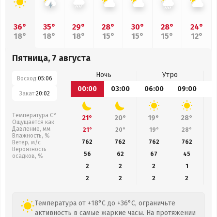
36°
35°
29°
28°
30°
28°
24°
18°
18°
18°
15°
15°
15°
12°
Пятница, 7 августа
Ночь
Утро
Восход:
05:06
00:00
03:00
06:00
09:00
1
Закат:
20:02
Температура С°
21°
20°
19°
28°
Ощущается как
Давление, мм
21°
20°
19°
28°
Влажность, %
762
762
762
762
Ветер, м/с
Вероятность
56
62
67
45
осадков, %
2
2
2
1
2
2
2
2
Температура от +18°C до +36°C, ограничьте
активность в самые жаркие часы. На протяжении