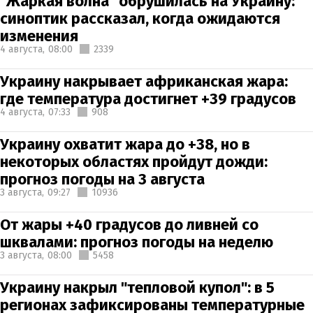
"Жаркая волна" обрушилась на Украину:
синоптик рассказал, когда ожидаются
изменения
4 августа,
08:00
2339
Украину накрывает африканская жара:
где температура достигнет +39 градусов
4 августа,
07:33
908
Украину охватит жара до +38, но в
некоторых областях пройдут дожди:
прогноз погоды на 3 августа
3 августа,
09:27
10936
От жары +40 градусов до ливней со
шквалами: прогноз погоды на неделю
3 августа,
08:00
5458
Украину накрыл "тепловой купол": в 5
регионах зафиксированы температурные