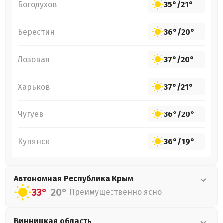
Богодухов
35°
/
21°
Берестин
36°
/
20°
Лозовая
37°
/
20°
Харьков
37°
/
21°
Чугуев
36°
/
20°
Купянск
36°
/
19°
Автономная Республика Крым
33°
20°
Преимущественно ясно
Винницкая
область