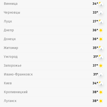
Винница
34°
Черновцы
33°
Луцк
27°
Днепр
36°
Донецк
36°
Житомир
35°
Ужгород
31°
Запорожье
37°
Ивано-Франковск
31°
Киев
34°
Кропивницкий
38°
Луганск
38°