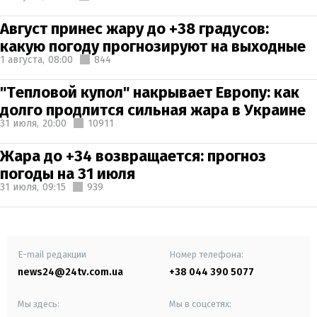
Август принес жару до +38 градусов:
какую погоду прогнозируют на выходные
1 августа,
08:00
844
"Тепловой купол" накрывает Европу: как
долго продлится сильная жара в Украине
31 июля,
20:00
10911
Жара до +34 возвращается: прогноз
погоды на 31 июля
31 июля,
09:15
939
E-mail редакции
Номер телефона:
news24@24tv.com.ua
+38 044 390 5077
Мы здесь:
Мы в соцсетях: