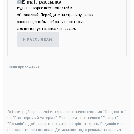
E-mail-рассылка
Будьте в курсе всех новостей и
обновлений! Перейдите на страницу наших
рассылок, чтобы выбрать те, которые
соответствуют вашим интересам.
К РАССЫЛКАМ
Наши приложения:
android
apple
smart tv
samsung smart tv
Всі комерційні рекламні матеріали позначені словами "Спецпроєкт"
чи "Партнерський матеріал". Матеріали з позначкою "Експерт",
"Позиція" відображають позицію авторів та героїв. Редакція може
не поділяти їхніх поглядів. Детальніше щодо реклами та правил