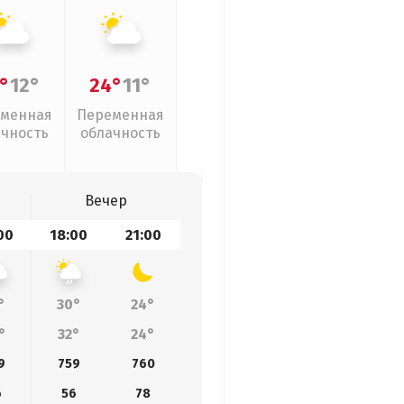
°
12°
24°
11°
менная
Переменная
ачность
облачность
Вечер
00
18:00
21:00
°
30°
24°
°
32°
24°
9
759
760
6
56
78