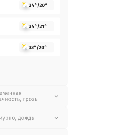
34°
/
20°
34°
/
21°
33°
/
20°
еменная
ачность, грозы
мурно, дождь