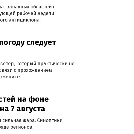
 с западных областей с
дующей рабочей недели
ого антициклона.
погоду следует
ветер, который практически не
в связи с прохождением
зменится.
стей на фоне
на 7 августа
ся сильная жара. Синоптики
яде регионов.