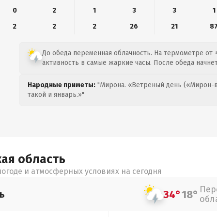
0
2
1
3
3
1
2
2
2
26
21
8
До обеда переменная облачность. На термометре от +
активность в самые жаркие часы. После обеда начне
Народные приметы:
"Мирона. «Ветреный день («Мирон-в
такой и январь.»"
кая
область
огоде и атмосферных условиях на сегодня
Пер
34°
18°
ь
обл