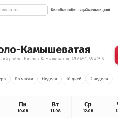
Киев
Львов
Винница
Хмельницкий
я
коло-Камышеватая
ский район, Николо-Камышеватая, 49.64°С, 35.49°В
ера
По часам
Неделя
10 дней
2 недели
Пн
Вт
Ср
10.08
11.08
12.08
1