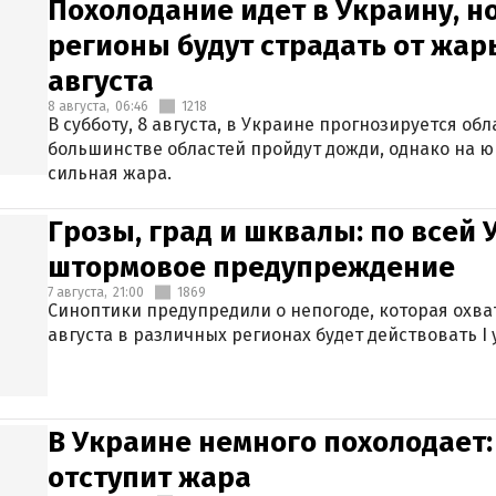
Похолодание идет в Украину, н
регионы будут страдать от жары
августа
8 августа,
06:46
1218
В субботу, 8 августа, в Украине прогнозируется об
большинстве областей пройдут дожди, однако на ю
сильная жара.
Грозы, град и шквалы: по всей
штормовое предупреждение
7 августа,
21:00
1869
Синоптики предупредили о непогоде, которая охват
августа в различных регионах будет действовать I
В Украине немного похолодает:
отступит жара