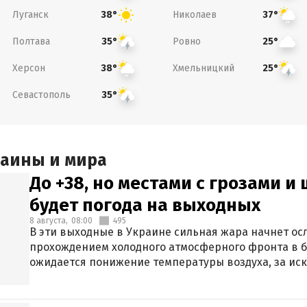
Луганск
Николаев
38°
37°
Полтава
Ровно
35°
25°
Херсон
Хмельницкий
38°
25°
Севастополь
35°
раины и мира
До +38, но местами с грозами и
будет погода на выходных
8 августа,
08:00
495
В эти выходные в Украине сильная жара начнет осл
прохождением холодного атмосферного фронта в 
ожидается понижение температуры воздуха, за ис
Крыма.