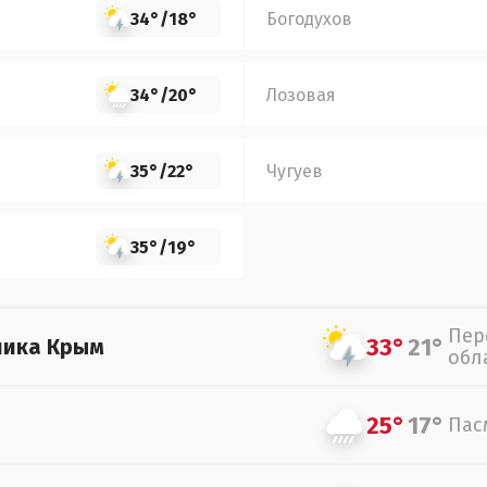
34°
/
18°
Богодухов
34°
/
20°
Лозовая
35°
/
22°
Чугуев
35°
/
19°
Пер
33°
21°
лика Крым
обл
25°
17°
Пас