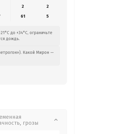
2
2
7
61
5
21°C до +34°C, ограничьте
тся дождь.
етрогон»). Какой Мирон —
еменная
ачность, грозы