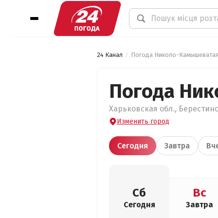
24 Канал
Погода Николо-Камышевата
Погода Ни
Харьковская обл., Берестин
Изменить город
Сегодня
Завтра
Вч
Сб
Вс
Сегодня
Завтра