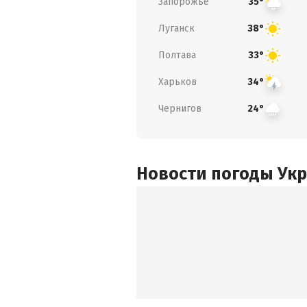
Запорожье
35°
Луганск
38°
Полтава
33°
Харьков
34°
Чернигов
24°
Новости погоды Ук