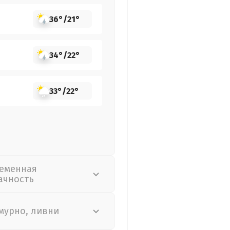
36°
/
21°
34°
/
22°
33°
/
22°
еменная
ачность
мурно, ливни