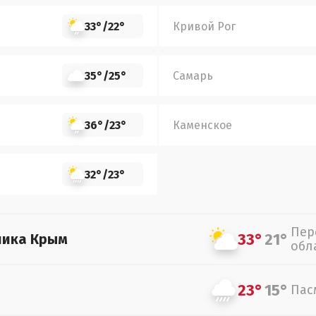
33°
/
22°
Кривой Рог
35°
/
25°
Самарь
36°
/
23°
Каменское
32°
/
23°
Пер
33°
21°
лика Крым
обл
23°
15°
Пас