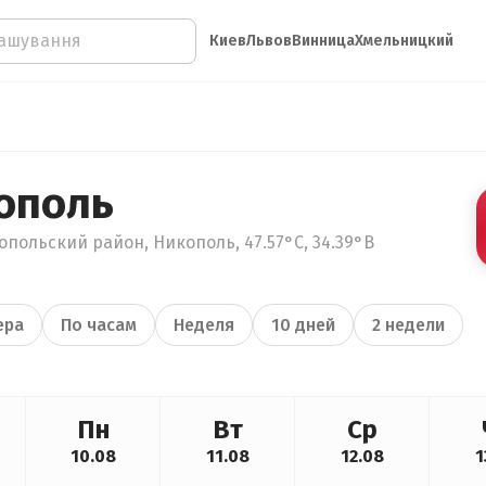
Киев
Львов
Винница
Хмельницкий
ополь
польский район, Никополь, 47.57°С, 34.39°В
ера
По часам
Неделя
10 дней
2 недели
Пн
Вт
Ср
10.08
11.08
12.08
1