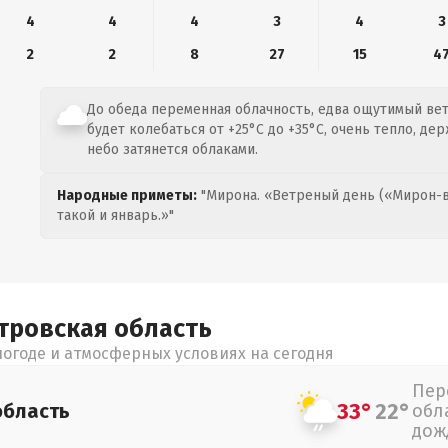
4
4
4
3
4
3
2
2
8
27
15
4
До обеда переменная облачность, едва ощутимый вет
будет колебаться от +25°C до +35°C, очень тепло, де
небо затянется облаками.
Народные приметы:
"Мирона. «Ветреный день («Мирон-в
такой и январь.»"
тровская
область
огоде и атмосферных условиях на сегодня
Пер
33°
22°
область
обл
дож