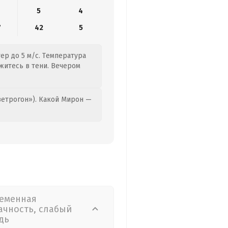
5
4
7
42
5
ер до 5 м/с. Температура
ржитесь в тени. Вечером
етрогон»). Какой Мирон —
еменная
ачность, слабый
дь