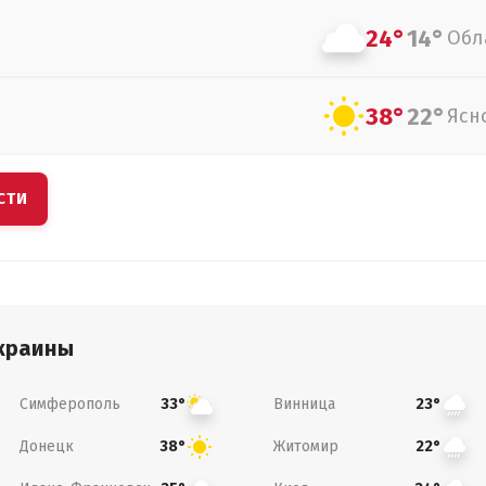
24°
14°
Обл
38°
22°
Ясн
СТИ
краины
Симферополь
Винница
33°
23°
Донецк
Житомир
38°
22°