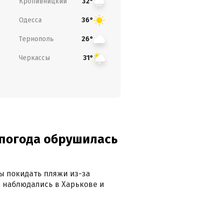
Кропивницкий
32°
Одесса
36°
Тернополь
26°
Черкассы
31°
епогода обрушилась
ны покидать пляжи из-за
 наблюдались в Харькове и