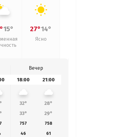
°
15°
27°
14°
менная
Ясно
ачность
Вечер
00
18:00
21:00
°
32°
28°
°
33°
29°
7
757
758
4
46
61