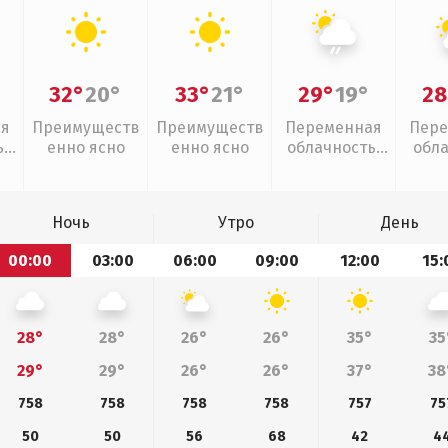
32°
20°
33°
21°
29°
19°
28
ая
Преимуществ
Преимуществ
Переменная
Пере
,
енно ясно
енно ясно
облачность,
обл
слабый дождь
Ночь
Утро
День
00:00
03:00
06:00
09:00
12:00
15:
28°
28°
26°
26°
35°
35
29°
29°
26°
26°
37°
38
758
758
758
758
757
75
50
50
56
68
42
4