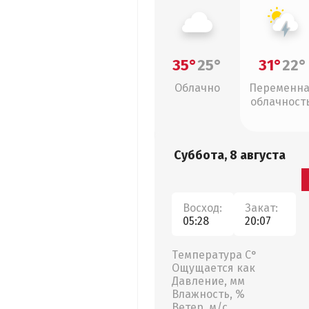
35°
25°
31°
22°
Облачно
Переменн
облачность
грозы
Суббота, 8 августа
Восход:
Закат:
05:28
20:07
Температура С°
Ощущается как
Давление, мм
Влажность, %
Ветер, м/с