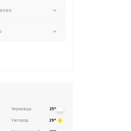
ачно
о
Черновцы
25°
Ужгород
29°