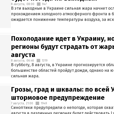
8 августа,
08:00
947
В эти выходные в Украине сильная жара начнет осл
прохождением холодного атмосферного фронта в 
ожидается понижение температуры воздуха, за ис
Крыма.
Похолодание идет в Украину, н
регионы будут страдать от жары
августа
8 августа,
06:46
1319
В субботу, 8 августа, в Украине прогнозируется об
большинстве областей пройдут дожди, однако на ю
сильная жара.
Грозы, град и шквалы: по всей
штормовое предупреждение
7 августа,
21:00
1949
Синоптики предупредили о непогоде, которая охват
августа в различных регионах будет действовать I