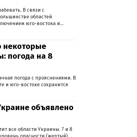
абевать. В связи с
большинстве областей
ключением юго-востока и
о некоторые
: погода на 8
лачная погода с прояснениями. В
ге и юго-востоке сохранится
 Украине объявлено
ит все области Украины. 7 и 8
 уровень опасности (желтый).