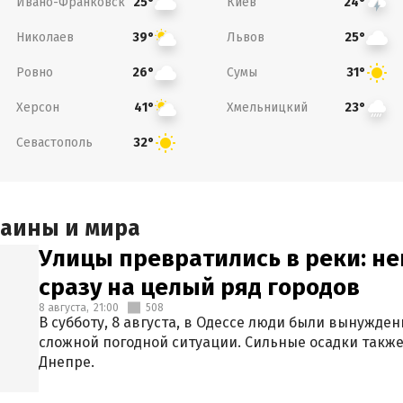
Ивано-Франковск
Киев
25°
24°
Николаев
Львов
39°
25°
Ровно
Сумы
26°
31°
Херсон
Хмельницкий
41°
23°
Севастополь
32°
раины и мира
Улицы превратились в реки: н
сразу на целый ряд городов
8 августа,
21:00
508
В субботу, 8 августа, в Одессе люди были вынужде
сложной погодной ситуации. Сильные осадки также
Днепре.