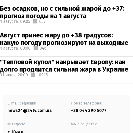
Без осадков, но с сильной жарой до +37:
прогноз погоды на 1 августа
1 августа,
09:05
657
Август принес жару до +38 градусов:
какую погоду прогнозируют на выходные
1 августа,
08:00
846
"Тепловой купол" накрывает Европу: как
долго продлится сильная жара в Украине
31 июля,
20:00
10915
E-mail редакции
Номер телефона:
news24@24tv.com.ua
+38 044 390 5077
Мы здесь:
Мы в соцсетях:
г. Киев
,