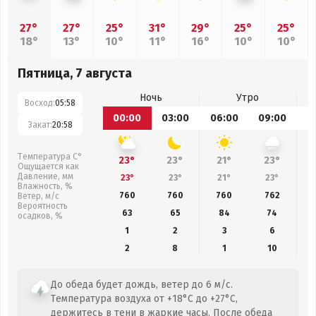
27°
27°
25°
31°
29°
25°
25°
18°
13°
10°
11°
16°
10°
10°
Пятница, 7 августа
Ночь
Утро
Восход:
05:58
00:00
03:00
06:00
09:00
1
Закат:
20:58
Температура С°
23°
23°
21°
23°
Ощущается как
Давление, мм
23°
23°
21°
23°
Влажность, %
760
760
760
762
Ветер, м/с
Вероятность
63
65
84
74
осадков, %
1
2
3
6
2
8
1
10
До обеда будет дождь, ветер до 6 м/с.
Температура воздуха от +18°C до +27°C,
держитесь в тени в жаркие часы. После обеда