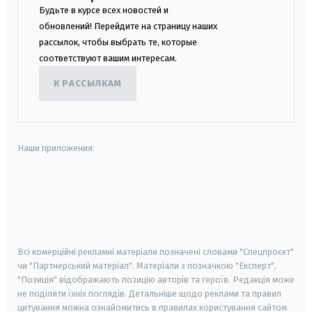
Будьте в курсе всех новостей и
обновлений! Перейдите на страницу наших
рассылок, чтобы выбрать те, которые
соответствуют вашим интересам.
К РАССЫЛКАМ
Наши приложения:
android
apple
smart tv
samsung smart tv
Всі комерційні рекламні матеріали позначені словами "Спецпроєкт"
чи "Партнерський матеріал". Матеріали з позначкою "Експерт",
"Позиція" відображають позицію авторів та героїв. Редакція може
не поділяти їхніх поглядів. Детальніше щодо реклами та правил
цитування можна ознайомитись в правилах користування сайтом.