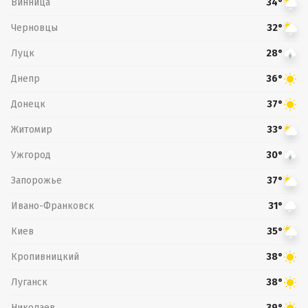
Винница
34°
Черновцы
32°
Луцк
28°
Днепр
36°
Донецк
37°
Житомир
33°
Ужгород
30°
Запорожье
37°
Ивано-Франковск
31°
Киев
35°
Кропивницкий
38°
Луганск
38°
Николаев
39°