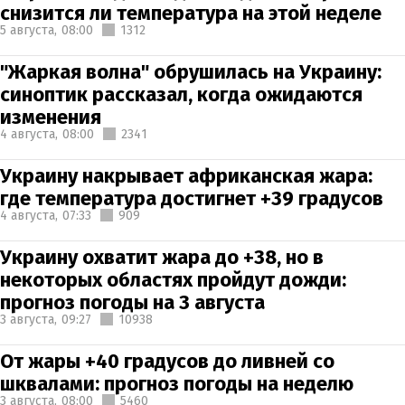
снизится ли температура на этой неделе
5 августа,
08:00
1312
"Жаркая волна" обрушилась на Украину:
синоптик рассказал, когда ожидаются
изменения
4 августа,
08:00
2341
Украину накрывает африканская жара:
где температура достигнет +39 градусов
4 августа,
07:33
909
Украину охватит жара до +38, но в
некоторых областях пройдут дожди:
прогноз погоды на 3 августа
3 августа,
09:27
10938
От жары +40 градусов до ливней со
шквалами: прогноз погоды на неделю
3 августа,
08:00
5460