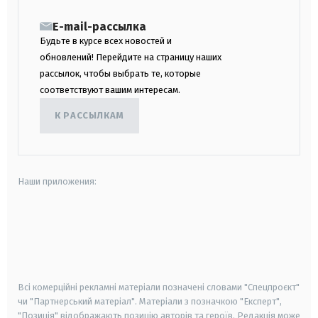
E-mail-рассылка
Будьте в курсе всех новостей и
обновлений! Перейдите на страницу наших
рассылок, чтобы выбрать те, которые
соответствуют вашим интересам.
К РАССЫЛКАМ
Наши приложения:
android
apple
smart tv
samsung smart tv
Всі комерційні рекламні матеріали позначені словами "Спецпроєкт"
чи "Партнерський матеріал". Матеріали з позначкою "Експерт",
"Позиція" відображають позицію авторів та героїв. Редакція може