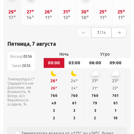
29°
27°
26°
31°
30°
25°
25°
17°
14°
11°
13°
18°
11°
11°
7
/14
Пятница, 7 августа
Ночь
Утро
Восход:
05:56
00:00
03:00
06:00
09:00
1
Закат:
20:53
Температура С°
26°
24°
21°
23°
Ощущается как
Давление, мм
26°
24°
21°
23°
Влажность, %
760
760
760
761
Ветер, м/с
Вероятность
49
61
79
61
осадков, %
3
3
3
1
2
3
2
10
Температура воздуха от +17°C до +29°C, будет