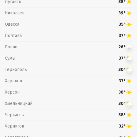
Луганск
38°
Николаев
39°
Одесса
35°
Полтава
37°
Ровно
26°
Сумы
37°
Тернополь
30°
Харьков
37°
Херсон
38°
Хмельницкий
30°
Черкассы
38°
Чернигов
32°