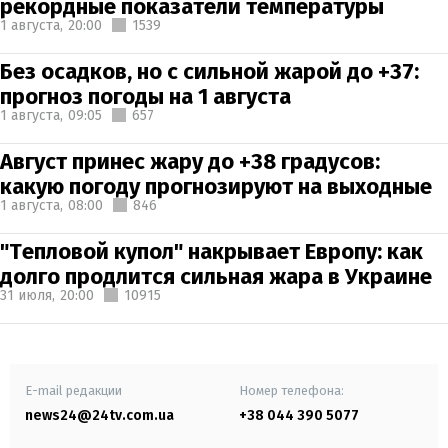
рекордные показатели температуры
1 августа,
20:00
1539
Без осадков, но с сильной жарой до +37:
прогноз погоды на 1 августа
1 августа,
09:05
657
Август принес жару до +38 градусов:
какую погоду прогнозируют на выходные
1 августа,
08:00
846
"Тепловой купол" накрывает Европу: как
долго продлится сильная жара в Украине
31 июля,
20:00
10915
E-mail редакции
Номер телефона:
news24@24tv.com.ua
+38 044 390 5077