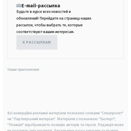
E-mail-рассылка
Будьте в курсе всех новостей и
обновлений! Перейдите на страницу наших
рассылок, чтобы выбрать те, которые
соответствуют вашим интересам.
К РАССЫЛКАМ
Наши приложения:
android
apple
smart tv
samsung smart tv
Всі комерційні рекламні матеріали позначені словами "Спецпроєкт"
чи "Партнерський матеріал". Матеріали з позначкою "Експерт",
"Позиція" відображають позицію авторів та героїв. Редакція може
не поділяти їхніх поглядів. Детальніше щодо реклами та правил