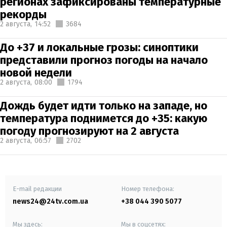
регионах зафиксированы температурные
рекорды
2 августа,
14:52
3684
До +37 и локальные грозы: синоптики
представили прогноз погоды на начало
новой недели
2 августа,
08:00
1794
Дождь будет идти только на западе, но
температура поднимется до +35: какую
погоду прогнозируют на 2 августа
2 августа,
06:57
2702
E-mail редакции
Номер телефона:
news24@24tv.com.ua
+38 044 390 5077
Мы здесь:
Мы в соцсетях: