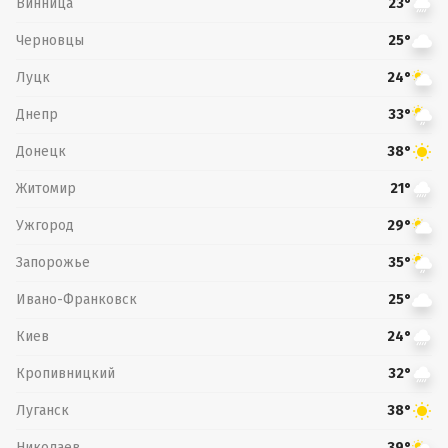
Винница
23°
Черновцы
25°
Луцк
24°
Днепр
33°
Донецк
38°
Житомир
21°
Ужгород
29°
Запорожье
35°
Ивано-Франковск
25°
Киев
24°
Кропивницкий
32°
Луганск
38°
Николаев
39°