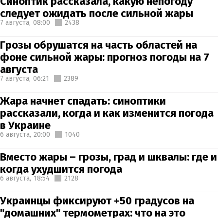
Синоптик рассказала, какую непогоду
следует ожидать после сильной жары
7 августа,
08:00
2438
Грозы обрушатся на часть областей на
фоне сильной жары: прогноз погоды на 7
августа
7 августа,
06:21
2389
Жара начнет спадать: синоптики
рассказали, когда и как изменится погода
в Украине
6 августа,
20:00
1040
Вместо жары – грозы, град и шквалы: где и
когда ухудшится погода
6 августа,
18:54
2128
Украинцы фиксируют +50 градусов на
"домашних" термометрах: что на это