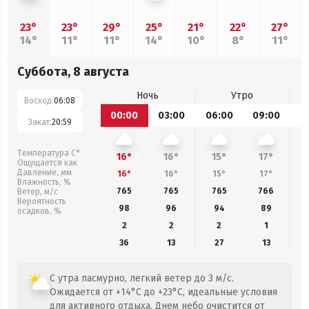
23°
23°
29°
25°
21°
22°
27°
14°
11°
11°
14°
10°
8°
11°
Суббота, 8 августа
Ночь
Утро
Восход:
06:08
00:00
03:00
06:00
09:00
1
Закат:
20:59
Температура С°
16°
16°
15°
17°
Ощущается как
Давление, мм
16°
16°
15°
17°
Влажность, %
765
765
765
766
Ветер, м/с
Вероятность
98
96
94
89
осадков, %
2
2
2
1
36
13
27
13
С утра пасмурно, легкий ветер до 3 м/с.
Ожидается от +14°C до +23°C, идеальные условия
для активного отдыха. Днем небо очистится от