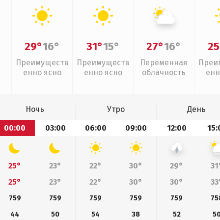
29°
16°
31°
15°
27°
16°
25
Преимуществ
Преимуществ
Переменная
Преи
енно ясно
енно ясно
облачность
енн
Ночь
Утро
День
00:00
03:00
06:00
09:00
12:00
15:
25°
23°
22°
30°
29°
31
25°
23°
22°
30°
30°
33
759
759
759
759
759
75
44
50
54
38
52
5