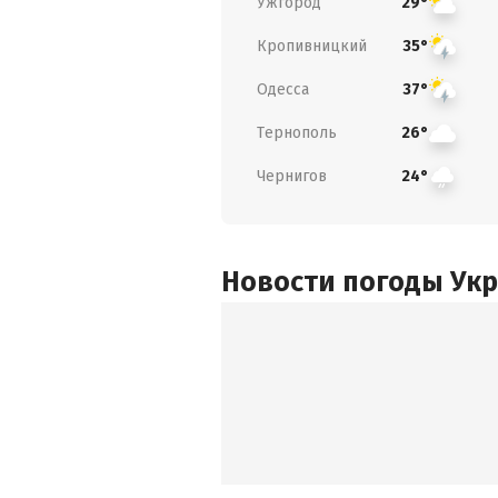
Ужгород
29°
Кропивницкий
35°
Одесса
37°
Тернополь
26°
Чернигов
24°
Новости погоды Ук