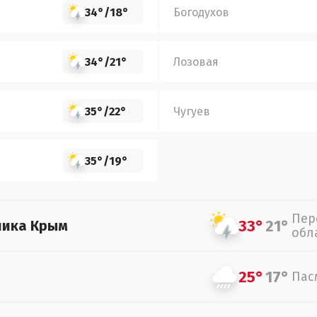
34°
/
18°
Богодухов
34°
/
21°
Лозовая
35°
/
22°
Чугуев
35°
/
19°
Пер
33°
21°
лика Крым
обл
25°
17°
Пас