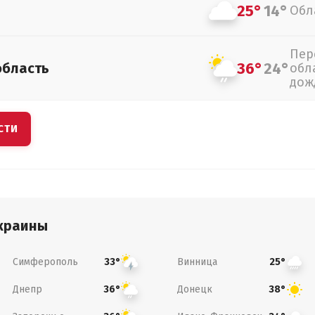
25°
14°
Обл
Пер
36°
24°
область
обл
дож
СТИ
краины
Симферополь
Винница
33°
25°
Днепр
Донецк
36°
38°