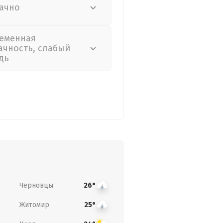
ачно
еменная
ачность, слабый
дь
Черновцы
26°
Житомир
25°