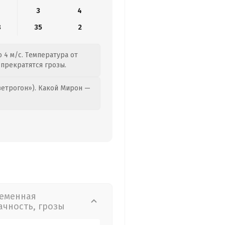
3
4
8
35
2
 4 м/с. Температура от
 прекратятся грозы.
етрогон»). Какой Мирон —
еменная
ачность, грозы