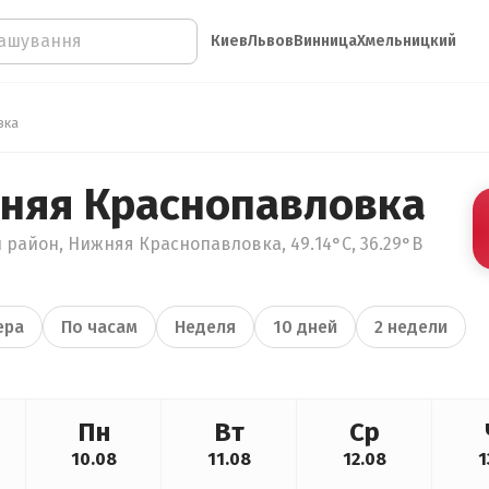
Киев
Львов
Винница
Хмельницкий
вка
няя Краснопавловка
 район, Нижняя Краснопавловка, 49.14°С, 36.29°В
ера
По часам
Неделя
10 дней
2 недели
Пн
Вт
Ср
10.08
11.08
12.08
1