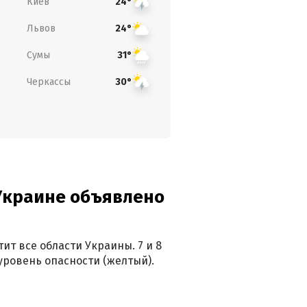
Киев
24°
Львов
24°
Сумы
31°
Черкассы
30°
 Украине объявлено
ит все области Украины. 7 и 8
 уровень опасности (желтый).