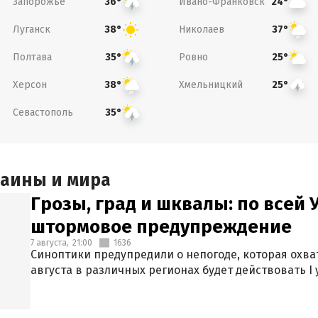
Запорожье
Ивано-Франковск
36°
24°
Луганск
Николаев
38°
37°
Полтава
Ровно
35°
25°
Херсон
Хмельницкий
38°
25°
Севастополь
35°
раины и мира
Грозы, град и шквалы: по всей
штормовое предупреждение
7 августа,
21:00
1636
Синоптики предупредили о непогоде, которая охват
августа в различных регионах будет действовать I