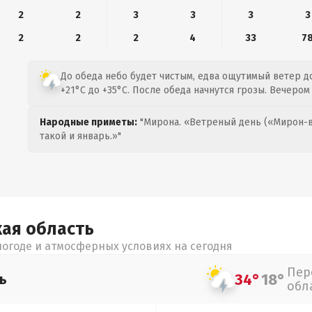
2
2
3
3
3
3
2
2
2
4
33
7
До обеда небо будет чистым, едва ощутимый ветер до
+21°C до +35°C. После обеда начнутся грозы. Вечером
Народные приметы:
"Мирона. «Ветреный день («Мирон-в
такой и январь.»"
кая
область
огоде и атмосферных условиях на сегодня
Пер
34°
18°
ь
обл