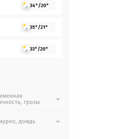
34°
/
20°
35°
/
21°
33°
/
20°
еменная
ачность, грозы
мурно, дождь