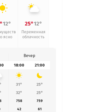
°
12°
25°
12°
муществ
Переменная
о ясно
облачность
Вечер
00
18:00
21:00
°
31°
25°
°
32°
25°
8
758
759
0
42
61