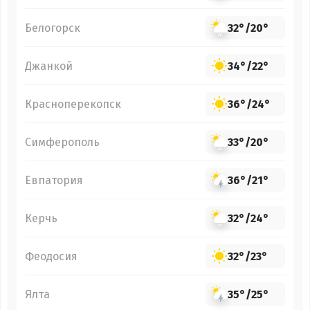
Белогорск
32°
/
20°
Джанкой
34°
/
22°
Красноперекопск
36°
/
24°
Симферополь
33°
/
20°
Евпатория
36°
/
21°
Керчь
32°
/
24°
Феодосия
32°
/
23°
Ялта
35°
/
25°