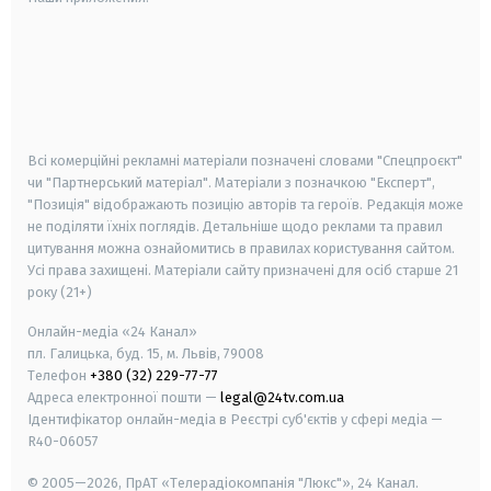
android
apple
smart tv
samsung smart tv
Всі комерційні рекламні матеріали позначені словами "Спецпроєкт"
чи "Партнерський матеріал". Матеріали з позначкою "Експерт",
"Позиція" відображають позицію авторів та героїв. Редакція може
не поділяти їхніх поглядів. Детальніше щодо реклами та правил
цитування можна ознайомитись в правилах користування сайтом.
Усі права захищені.
Матеріали сайту призначені для осіб старше
21
року (21+)
Онлайн-медіа «24 Канал»
пл. Галицька, буд. 15, м. Львів, 79008
Телефон
+380 (32) 229-77-77
Адреса електронної пошти —
legal@24tv.com.ua
Ідентифікатор онлайн-медіа в Реєстрі суб'єктів у сфері медіа —
R40-06057
© 2005—2026,
ПрАТ «Телерадіокомпанія "Люкс"», 24 Канал.