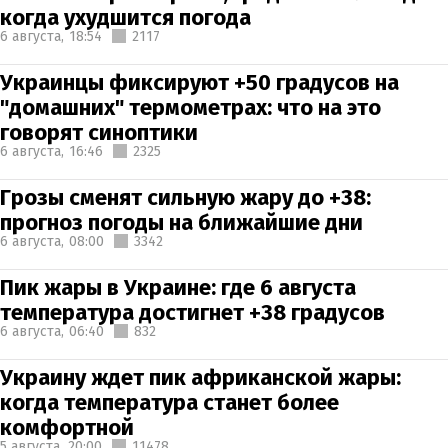
когда ухудшится погода
6 августа,
18:54
2117
Украинцы фиксируют +50 градусов на
"домашних" термометрах: что на это
говорят синоптики
6 августа,
16:46
2325
Грозы сменят сильную жару до +38:
прогноз погоды на ближайшие дни
6 августа,
08:00
3342
Пик жары в Украине: где 6 августа
температура достигнет +38 градусов
6 августа,
06:40
832
Украину ждет пик африканской жары:
когда температура станет более
комфортной
5 августа,
20:00
11478