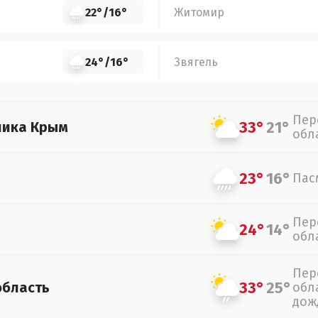
22°
/
16°
Житомир
24°
/
16°
Звягель
Пер
33°
21°
лика Крым
обл
23°
16°
Пас
Пер
24°
14°
обл
Пер
33°
25°
область
обл
дож