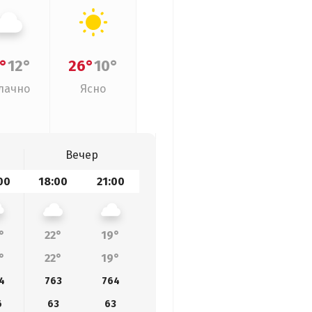
°
12°
26°
10°
лачно
Ясно
Вечер
00
18:00
21:00
°
22°
19°
°
22°
19°
4
763
764
6
63
63