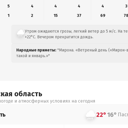
5
4
4
4
4
3
1
2
15
37
69
7
Утром ожидаются грозы, легкий ветер до 5 м/с. На т
+22°C. Вечером прекратится дождь.
Народные приметы:
"Мирона. «Ветреный день («Мирон-в
такой и январь.»"
ская
область
огоде и атмосферных условиях на сегодня
22°
16°
ть
Пас