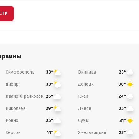
СТИ
краины
Симферополь
Винница
33°
23°
Днепр
Донецк
33°
38°
Ивано-Франковск
Киев
25°
24°
Николаев
Львов
39°
25°
Ровно
Сумы
25°
31°
Херсон
Хмельницкий
41°
23°