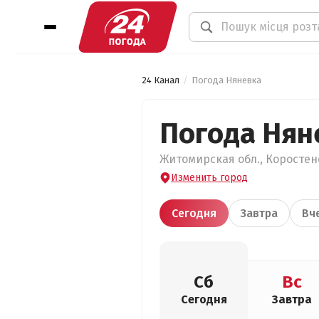
24 Канал
Погода Няневка
Погода Нян
Житомирская обл., Коростенс
Изменить город
Сегодня
Завтра
Вч
Сб
Вс
Сегодня
Завтра