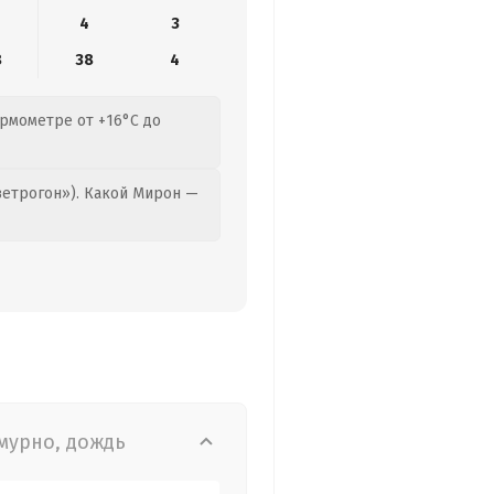
4
3
8
38
4
ермометре от +16°C до
етрогон»). Какой Мирон —
мурно, дождь