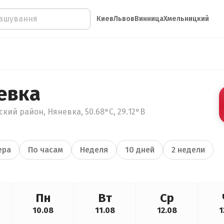
Киев
Львов
Винница
Хмельницкий
евка
кий район, Няневка, 50.68°С, 29.12°В
ера
По часам
Неделя
10 дней
2 недели
Пн
Вт
Ср
10.08
11.08
12.08
1