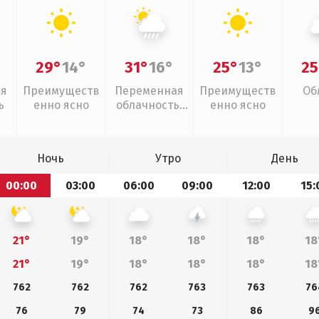
29°
14°
31°
16°
25°
13°
25
ая
Преимуществ
Переменная
Преимуществ
Об
ь
енно ясно
облачность,
енно ясно
ливни
Ночь
Утро
День
00:00
03:00
06:00
09:00
12:00
15:
21°
19°
18°
18°
18°
18
21°
19°
18°
18°
18°
18
762
762
762
763
763
76
76
79
74
73
86
9