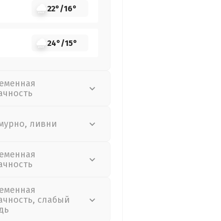
22°
/
16°
24°
/
15°
еменная
ачность
мурно, ливни
еменная
ачность
еменная
ачность, слабый
дь