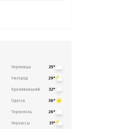
Черновцы
25°
Ужгород
29°
Кропивницкий
32°
Одесса
36°
Тернополь
26°
Черкассы
31°