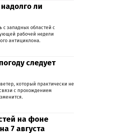
 надолго ли
 с западных областей с
дующей рабочей недели
ого антициклона.
погоду следует
ветер, который практически не
в связи с прохождением
зменится.
стей на фоне
на 7 августа