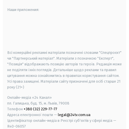
Наши приложения:
android
apple
smart tv
samsung smart tv
Всі комерційні рекламні матеріали позначені словами "Спецпроєкт"
чи "Партнерський матеріал". Матеріали з позначкою "Експерт",
"Позиція" відображають позицію авторів та героїв. Редакція може
не поділяти їхніх поглядів. Детальніше щодо реклами та правил
цитування можна ознайомитись в правилах користування сайтом.
Усі права захищені.
Матеріали сайту призначені для осіб старше
21
року (21+)
Онлайн-медіа «24 Канал»
пл. Галицька, буд. 15, м. Львів, 79008
Телефон
+380 (32) 229-77-77
Адреса електронної пошти —
legal@24tv.com.ua
Ідентифікатор онлайн-медіа в Реєстрі суб'єктів у сфері медіа —
R40-06057