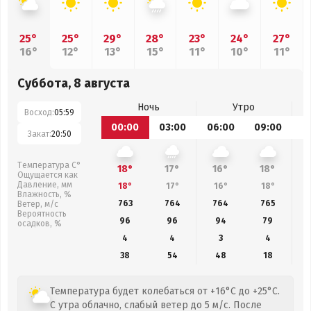
25°
25°
29°
28°
23°
24°
27°
16°
12°
13°
15°
11°
10°
11°
Суббота, 8 августа
Ночь
Утро
Восход:
05:59
00:00
03:00
06:00
09:00
1
Закат:
20:50
Температура С°
18°
17°
16°
18°
Ощущается как
Давление, мм
18°
17°
16°
18°
Влажность, %
763
764
764
765
Ветер, м/с
Вероятность
96
96
94
79
осадков, %
4
4
3
4
38
54
48
18
Температура будет колебаться от +16°C до +25°C.
С утра облачно, слабый ветер до 5 м/с. После