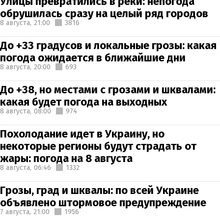
Улицы превратились в реки: непогода
обрушилась сразу на целый ряд городов
8 августа,
21:00
3816
До +33 градусов и локальные грозы: какая
погода ожидается в ближайшие дни
8 августа,
20:00
693
До +38, но местами с грозами и шквалами:
какая будет погода на выходных
8 августа,
08:00
974
Похолодание идет в Украину, но
некоторые регионы будут страдать от
жары: погода на 8 августа
8 августа,
06:46
1332
Грозы, град и шквалы: по всей Украине
объявлено штормовое предупреждение
7 августа,
21:00
1956