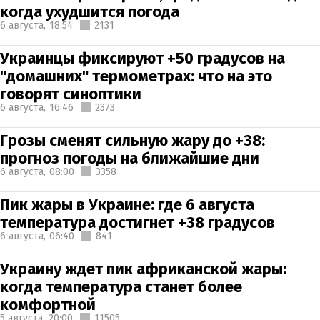
когда ухудшится погода
6 августа,
18:54
2131
Украинцы фиксируют +50 градусов на
"домашних" термометрах: что на это
говорят синоптики
6 августа,
16:46
2373
Грозы сменят сильную жару до +38:
прогноз погоды на ближайшие дни
6 августа,
08:00
3358
Пик жары в Украине: где 6 августа
температура достигнет +38 градусов
6 августа,
06:40
841
Украину ждет пик африканской жары:
когда температура станет более
комфортной
5 августа,
20:00
11505