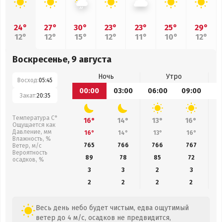
24°
27°
30°
23°
23°
25°
29°
12°
12°
15°
12°
11°
10°
12°
Воскресенье, 9 августа
Ночь
Утро
Восход:
05:45
00:00
03:00
06:00
09:00
1
Закат:
20:35
Температура С°
16°
14°
13°
16°
Ощущается как
Давление, мм
16°
14°
13°
16°
Влажность, %
765
766
766
767
Ветер, м/с
Вероятность
89
78
85
72
осадков, %
3
3
2
3
2
2
2
2
Весь день небо будет чистым, едва ощутимый
ветер до 4 м/с, осадков не предвидится,