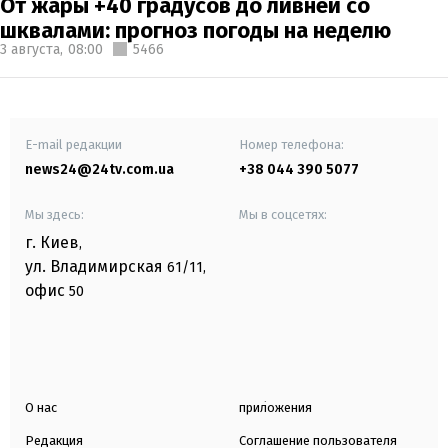
От жары +40 градусов до ливней со
шквалами: прогноз погоды на неделю
3 августа,
08:00
5466
E-mail редакции
Номер телефона:
news24@24tv.com.ua
+38 044 390 5077
Мы здесь:
Мы в соцсетях:
г. Киев
,
ул. Владимирская
61/11,
офис
50
О нас
приложения
Редакция
Соглашение пользователя