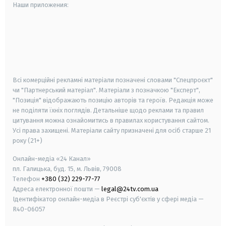
Наши приложения:
android
apple
smart tv
samsung smart tv
Всі комерційні рекламні матеріали позначені словами "Спецпроєкт"
чи "Партнерський матеріал". Матеріали з позначкою "Експерт",
"Позиція" відображають позицію авторів та героїв. Редакція може
не поділяти їхніх поглядів. Детальніше щодо реклами та правил
цитування можна ознайомитись в правилах користування сайтом.
Усі права захищені.
Матеріали сайту призначені для осіб старше
21
року (21+)
Онлайн-медіа «24 Канал»
пл. Галицька, буд. 15, м. Львів, 79008
Телефон
+380 (32) 229-77-77
Адреса електронної пошти —
legal@24tv.com.ua
Ідентифікатор онлайн-медіа в Реєстрі суб'єктів у сфері медіа —
R40-06057