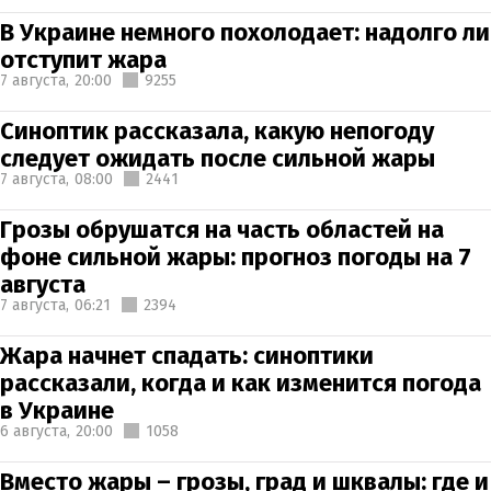
В Украине немного похолодает: надолго ли
отступит жара
7 августа,
20:00
9255
Синоптик рассказала, какую непогоду
следует ожидать после сильной жары
7 августа,
08:00
2441
Грозы обрушатся на часть областей на
фоне сильной жары: прогноз погоды на 7
августа
7 августа,
06:21
2394
Жара начнет спадать: синоптики
рассказали, когда и как изменится погода
в Украине
6 августа,
20:00
1058
Вместо жары – грозы, град и шквалы: где и