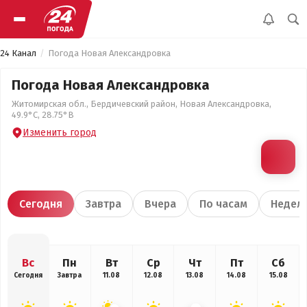
24 Канал
Погода Новая Александровка
Погода Новая Александровка
Житомирская обл., Бердичевский район, Новая Александровка,
49.9°С, 28.75°В
Изменить город
Сегодня
Завтра
Вчера
По часам
Недел
Вс
Пн
Вт
Ср
Чт
Пт
Сб
Сегодня
Завтра
11.08
12.08
13.08
14.08
15.08