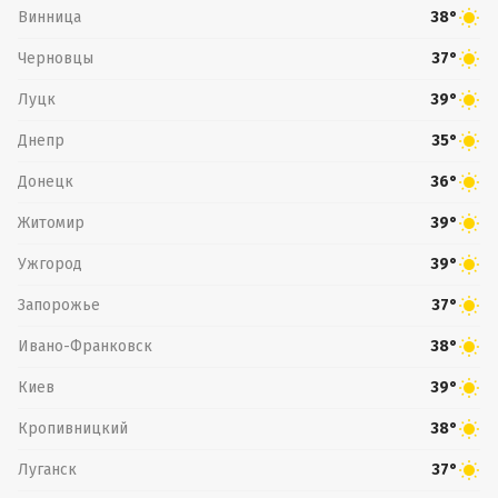
Винница
38°
Черновцы
37°
Луцк
39°
Днепр
35°
Донецк
36°
Житомир
39°
Ужгород
39°
Запорожье
37°
Ивано-Франковск
38°
Киев
39°
Кропивницкий
38°
Луганск
37°