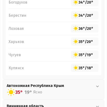
Богодухов
34°
/
20°
Берестин
34°
/
20°
Лозовая
36°
/
20°
Харьков
35°
/
20°
Чугуев
35°
/
19°
Купянск
35°
/
18°
Автономная Республика Крым
35°
19°
Ясно
Винницкая
область