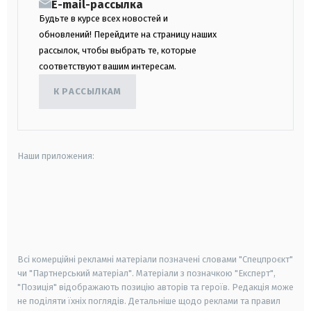
E-mail-рассылка
Будьте в курсе всех новостей и
обновлений! Перейдите на страницу наших
рассылок, чтобы выбрать те, которые
соответствуют вашим интересам.
К РАССЫЛКАМ
Наши приложения:
android
apple
smart tv
samsung smart tv
Всі комерційні рекламні матеріали позначені словами "Спецпроєкт"
чи "Партнерський матеріал". Матеріали з позначкою "Експерт",
"Позиція" відображають позицію авторів та героїв. Редакція може
не поділяти їхніх поглядів. Детальніше щодо реклами та правил