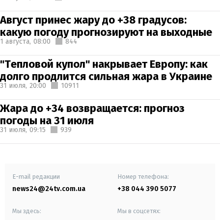
Август принес жару до +38 градусов:
какую погоду прогнозируют на выходные
1 августа,
08:00
844
"Тепловой купол" накрывает Европу: как
долго продлится сильная жара в Украине
31 июля,
20:00
10911
Жара до +34 возвращается: прогноз
погоды на 31 июля
31 июля,
09:15
939
E-mail редакции
Номер телефона:
news24@24tv.com.ua
+38 044 390 5077
Мы здесь:
Мы в соцсетях: