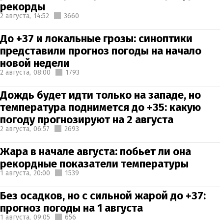
рекорды
2 августа,
14:52
3660
До +37 и локальные грозы: синоптики
представили прогноз погоды на начало
новой недели
2 августа,
08:00
1793
Дождь будет идти только на западе, но
температура поднимется до +35: какую
погоду прогнозируют на 2 августа
2 августа,
06:57
2693
Жара в начале августа: побьет ли она
рекордные показатели температуры
1 августа,
20:00
1539
Без осадков, но с сильной жарой до +37:
прогноз погоды на 1 августа
1 августа,
09:05
656