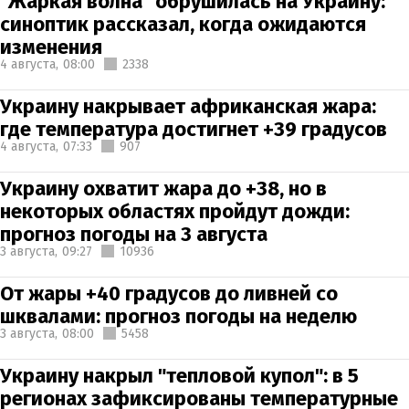
"Жаркая волна" обрушилась на Украину:
синоптик рассказал, когда ожидаются
изменения
4 августа,
08:00
2338
Украину накрывает африканская жара:
где температура достигнет +39 градусов
4 августа,
07:33
907
Украину охватит жара до +38, но в
некоторых областях пройдут дожди:
прогноз погоды на 3 августа
3 августа,
09:27
10936
От жары +40 градусов до ливней со
шквалами: прогноз погоды на неделю
3 августа,
08:00
5458
Украину накрыл "тепловой купол": в 5
регионах зафиксированы температурные