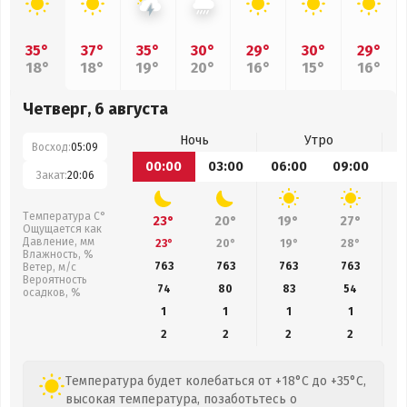
35°
37°
35°
30°
29°
30°
29°
18°
18°
19°
20°
16°
15°
16°
Четверг, 6 августа
Ночь
Утро
Восход:
05:09
00:00
03:00
06:00
09:00
1
Закат:
20:06
Температура С°
23°
20°
19°
27°
Ощущается как
Давление, мм
23°
20°
19°
28°
Влажность, %
763
763
763
763
Ветер, м/с
Вероятность
74
80
83
54
осадков, %
1
1
1
1
2
2
2
2
Температура будет колебаться от +18°C до +35°C,
высокая температура, позаботьтесь о