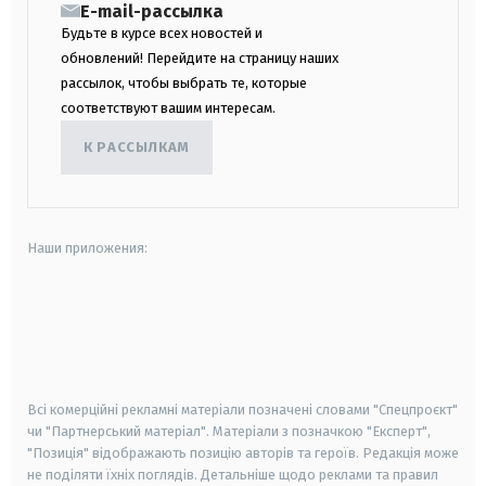
E-mail-рассылка
Будьте в курсе всех новостей и
обновлений! Перейдите на страницу наших
рассылок, чтобы выбрать те, которые
соответствуют вашим интересам.
К РАССЫЛКАМ
Наши приложения:
android
apple
smart tv
samsung smart tv
Всі комерційні рекламні матеріали позначені словами "Спецпроєкт"
чи "Партнерський матеріал". Матеріали з позначкою "Експерт",
"Позиція" відображають позицію авторів та героїв. Редакція може
не поділяти їхніх поглядів. Детальніше щодо реклами та правил