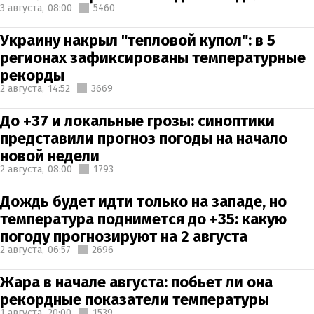
3 августа,
08:00
5460
Украину накрыл "тепловой купол": в 5
регионах зафиксированы температурные
рекорды
2 августа,
14:52
3669
До +37 и локальные грозы: синоптики
представили прогноз погоды на начало
новой недели
2 августа,
08:00
1793
Дождь будет идти только на западе, но
температура поднимется до +35: какую
погоду прогнозируют на 2 августа
2 августа,
06:57
2696
Жара в начале августа: побьет ли она
рекордные показатели температуры
1 августа,
20:00
1539