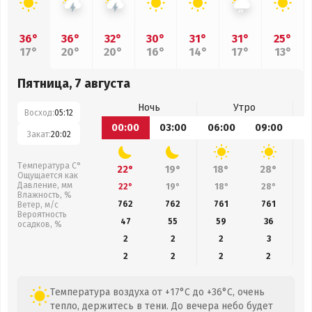
36°
36°
32°
30°
31°
31°
25°
17°
20°
20°
16°
14°
17°
13°
Пятница, 7 августа
Ночь
Утро
Восход:
05:12
00:00
03:00
06:00
09:00
1
Закат:
20:02
Температура С°
22°
19°
18°
28°
Ощущается как
Давление, мм
22°
19°
18°
28°
Влажность, %
762
762
761
761
Ветер, м/с
Вероятность
47
55
59
36
осадков, %
2
2
2
3
2
2
2
2
Температура воздуха от +17°C до +36°C, очень
тепло, держитесь в тени. До вечера небо будет