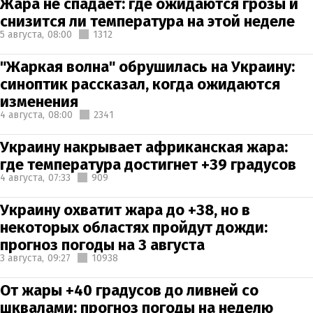
Жара не спадает: где ожидаются грозы и
снизится ли температура на этой неделе
5 августа,
08:00
1312
"Жаркая волна" обрушилась на Украину:
синоптик рассказал, когда ожидаются
изменения
4 августа,
08:00
2341
Украину накрывает африканская жара:
где температура достигнет +39 градусов
4 августа,
07:33
909
Украину охватит жара до +38, но в
некоторых областях пройдут дожди:
прогноз погоды на 3 августа
3 августа,
09:27
10938
От жары +40 градусов до ливней со
шквалами: прогноз погоды на неделю