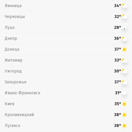
Винница
34°
Черновцы
32°
Луцк
28°
Днепр
36°
Донецк
37°
Житомир
33°
Ужгород
30°
Запорожье
37°
Ивано-Франковск
31°
Киев
35°
Кропивницкий
38°
Луганск
38°