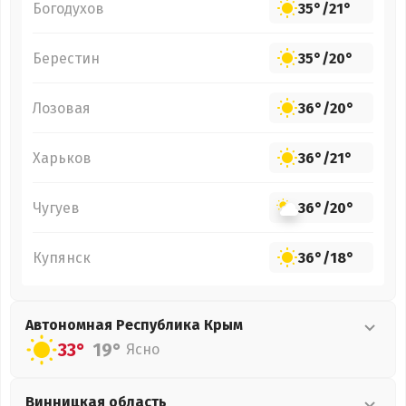
Богодухов
35°
/
21°
Берестин
35°
/
20°
Лозовая
36°
/
20°
Харьков
36°
/
21°
Чугуев
36°
/
20°
Купянск
36°
/
18°
Автономная Республика Крым
33°
19°
Ясно
Винницкая
область