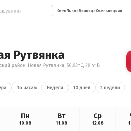
Киев
Львов
Винница
Хмельницкий
ая Рутвянка
кий район, Новая Рутвянка, 50.93°С, 29.4°В
ера
По часам
Неделя
10 дней
2 недели
Пн
Вт
Ср
10.08
11.08
12.08
1