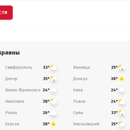
СТИ
краины
Симферополь
Винница
33°
25°
Днепр
Донецк
35°
38°
Ивано-Франковск
Киев
24°
24°
Николаев
Львов
38°
24°
Ровно
Сумы
26°
33°
Херсон
Хмельницкий
38°
25°