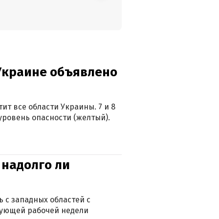
 Украине объявлено
ит все области Украины. 7 и 8
 уровень опасности (желтый).
 надолго ли
 с западных областей с
дующей рабочей недели