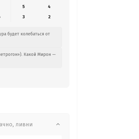
5
4
6
3
2
ура будет колебаться от
етрогон»). Какой Мирон —
ачно, ливни