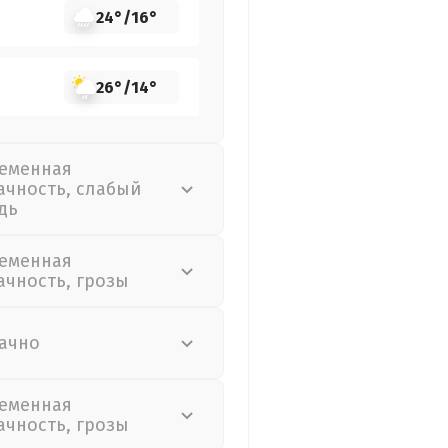
24°
/
16°
26°
/
14°
еменная
ачность, слабый
дь
еменная
ачность, грозы
ачно
еменная
ачность, грозы