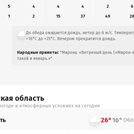
5
4
4
4
2
6
1
2
15
37
49
2
До обеда ожидается дождь, ветер до 6 м/с. Температ
+16°C до +25°C. Вечером прекратится дождь.
Народные приметы:
"Мирона. «Ветреный день («Мирон-в
такой и январь.»"
ская
область
огоде и атмосферных условиях на сегодня
26°
16°
ть
Обл