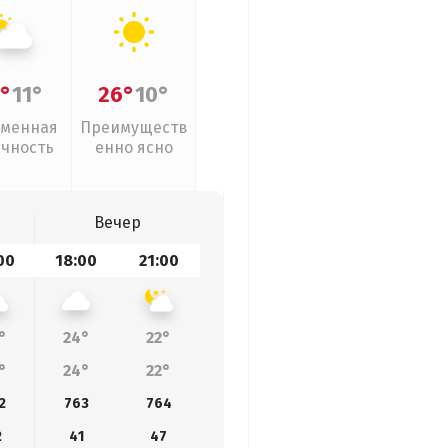
°
11°
26°
10°
менная
Преимуществ
ачность
енно ясно
Вечер
00
18:00
21:00
°
24°
22°
°
24°
22°
2
763
764
2
41
47