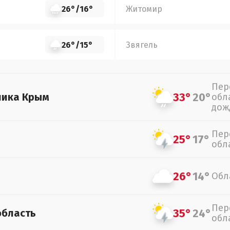
26°
/
16°
Житомир
26°
/
15°
Звягель
Пер
33°
20°
лика Крым
обл
дож
Пер
25°
17°
обл
26°
14°
Обл
Пер
35°
24°
область
обл