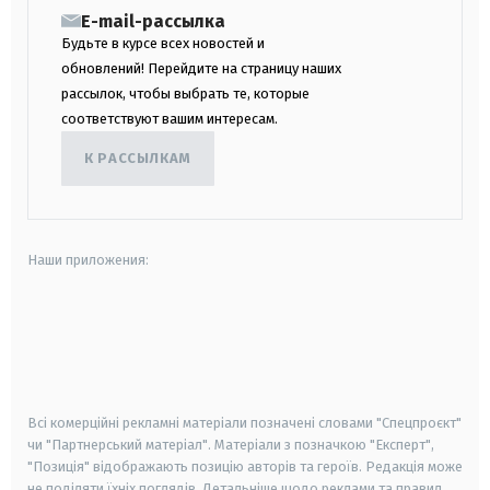
E-mail-рассылка
Будьте в курсе всех новостей и
обновлений! Перейдите на страницу наших
рассылок, чтобы выбрать те, которые
соответствуют вашим интересам.
К РАССЫЛКАМ
Наши приложения:
android
apple
smart tv
samsung smart tv
Всі комерційні рекламні матеріали позначені словами "Спецпроєкт"
чи "Партнерський матеріал". Матеріали з позначкою "Експерт",
"Позиція" відображають позицію авторів та героїв. Редакція може
не поділяти їхніх поглядів. Детальніше щодо реклами та правил