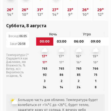
26°
26°
31°
27°
23°
26°
29°
14°
10°
13°
14°
9°
10°
12°
Суббота, 8 августа
Ночь
Утро
Восход:
06:05
00:00
03:00
06:00
09:00
1
Закат:
20:58
Температура С°
17°
17°
16°
19°
Ощущается как
Давление, мм
17°
17°
16°
19°
Влажность, %
765
765
765
766
Ветер, м/с
Вероятность
93
86
85
75
осадков, %
3
2
2
1
34
14
24
8
Большую часть дня облачно. Температура будет
колебаться от +14°C до +26°C, будет тепло,
защитите кожу от солнца. К вечеру небо