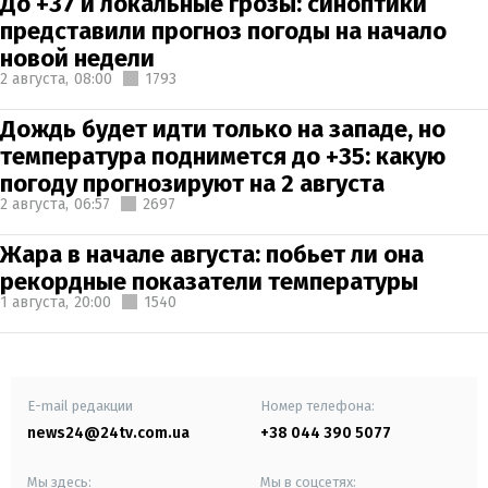
До +37 и локальные грозы: синоптики
представили прогноз погоды на начало
новой недели
2 августа,
08:00
1793
Дождь будет идти только на западе, но
температура поднимется до +35: какую
погоду прогнозируют на 2 августа
2 августа,
06:57
2697
Жара в начале августа: побьет ли она
рекордные показатели температуры
1 августа,
20:00
1540
E-mail редакции
Номер телефона:
news24@24tv.com.ua
+38 044 390 5077
Мы здесь:
Мы в соцсетях: