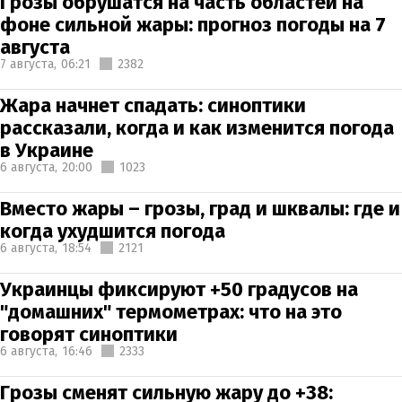
Грозы обрушатся на часть областей на
фоне сильной жары: прогноз погоды на 7
августа
7 августа,
06:21
2382
Жара начнет спадать: синоптики
рассказали, когда и как изменится погода
в Украине
6 августа,
20:00
1023
Вместо жары – грозы, град и шквалы: где и
когда ухудшится погода
6 августа,
18:54
2121
Украинцы фиксируют +50 градусов на
"домашних" термометрах: что на это
говорят синоптики
6 августа,
16:46
2333
Грозы сменят сильную жару до +38: