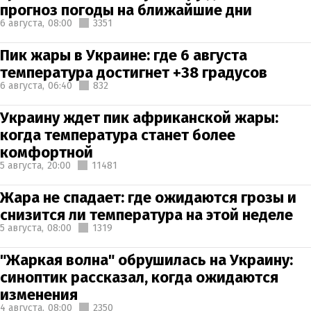
прогноз погоды на ближайшие дни
6 августа,
08:00
3351
Пик жары в Украине: где 6 августа
температура достигнет +38 градусов
6 августа,
06:40
832
Украину ждет пик африканской жары:
когда температура станет более
комфортной
5 августа,
20:00
11481
Жара не спадает: где ожидаются грозы и
снизится ли температура на этой неделе
5 августа,
08:00
1319
"Жаркая волна" обрушилась на Украину:
синоптик рассказал, когда ожидаются
изменения
4 августа,
08:00
2350