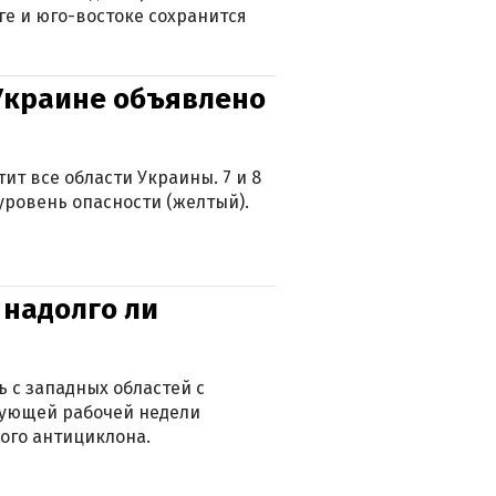
ге и юго-востоке сохранится
 Украине объявлено
ит все области Украины. 7 и 8
 уровень опасности (желтый).
 надолго ли
 с западных областей с
дующей рабочей недели
ого антициклона.