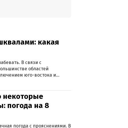
 шквалами: какая
абевать. В связи с
большинстве областей
ключением юго-востока и
о некоторые
: погода на 8
лачная погода с прояснениями. В