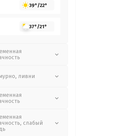
39°
/
22°
37°
/
21°
еменная
ачность
мурно, ливни
еменная
ачность
еменная
ачность, слабый
дь