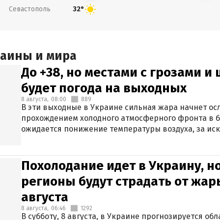
Севастополь
32°
раины и мира
До +38, но местами с грозами и
будет погода на выходных
8 августа,
08:00
889
В эти выходные в Украине сильная жара начнет осл
прохождением холодного атмосферного фронта в 
ожидается понижение температуры воздуха, за ис
Крыма.
Похолодание идет в Украину, н
регионы будут страдать от жары
августа
8 августа,
06:46
1292
В субботу, 8 августа, в Украине прогнозируется об