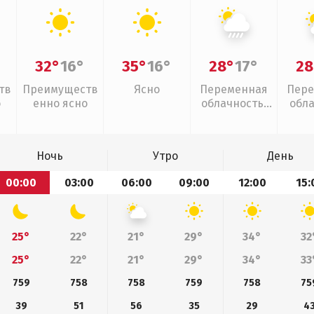
32°
16°
35°
16°
28°
17°
28
тв
Преимуществ
Ясно
Переменная
Пере
о
енно ясно
облачность,
обл
ливни
Ночь
Утро
День
00:00
03:00
06:00
09:00
12:00
15:
25°
22°
21°
29°
34°
32
25°
22°
21°
29°
34°
33
759
758
758
759
758
75
39
51
56
35
29
4