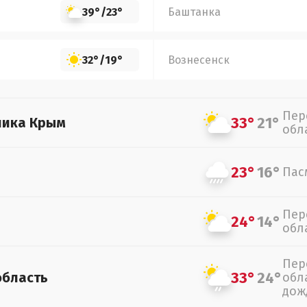
39°
/
23°
Баштанка
32°
/
19°
Вознесенск
Пер
33°
21°
лика Крым
обл
23°
16°
Пас
Пер
24°
14°
обл
Пер
33°
24°
область
обл
дож