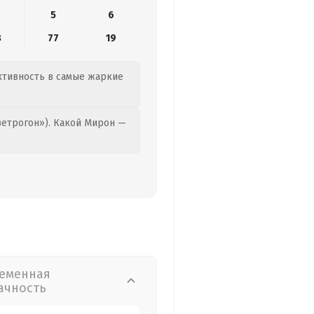
5
6
8
77
19
активность в самые жаркие
етрогон»). Какой Мирон —
еменная
ачность