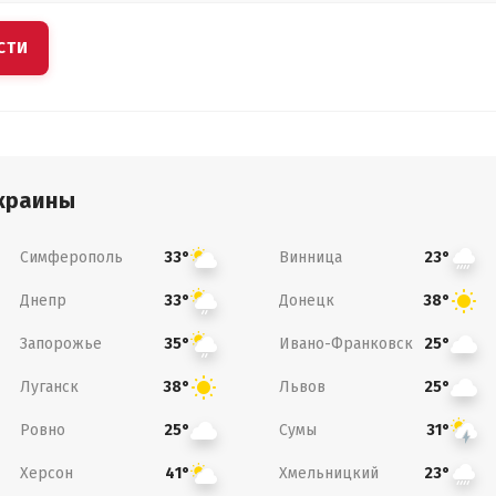
СТИ
краины
Симферополь
Винница
33°
23°
Днепр
Донецк
33°
38°
Запорожье
Ивано-Франковск
35°
25°
Луганск
Львов
38°
25°
Ровно
Сумы
25°
31°
Херсон
Хмельницкий
41°
23°