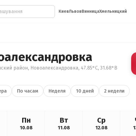
Киев
Львов
Винница
Хмельницкий
оалександровка
ский район, Новоалександровка, 47.85°С, 31.68°В
ера
По часам
Неделя
10 дней
2 недели
Пн
Вт
Ср
10.08
11.08
12.08
1