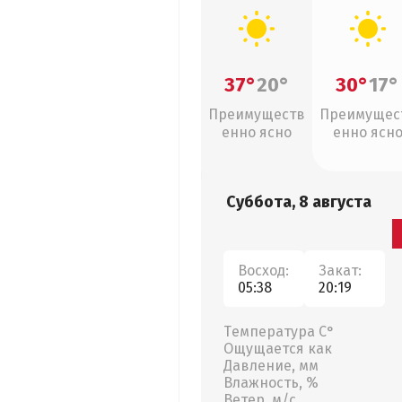
37°
20°
30°
17°
Преимуществ
Преимущес
енно ясно
енно ясн
Суббота, 8 августа
Восход:
Закат:
05:38
20:19
Температура С°
Ощущается как
Давление, мм
Влажность, %
Ветер, м/с