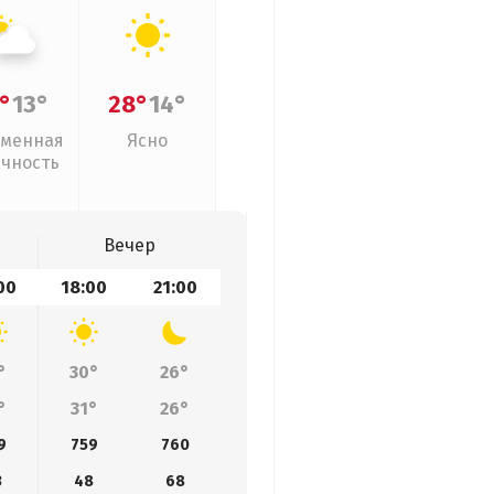
°
13°
28°
14°
менная
Ясно
ачность
Вечер
00
18:00
21:00
°
30°
26°
°
31°
26°
9
759
760
3
48
68