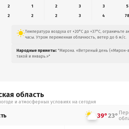
2
1
2
3
3
5
2
2
2
3
4
7
Температура воздуха от +20°C до +37°C, ограничьте 
часы. Утром переменная облачность, ветер до 6 м/с.
Народные приметы:
"Мирона. «Ветреный день («Мирон-в
такой и январь.»"
ская
область
огоде и атмосферных условиях на сегодня
Пер
39°
23°
сть
обл