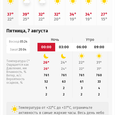
37°
39°
32°
32°
34°
34°
27°
22°
25°
22°
20°
19°
19°
15°
Пятница, 7 августа
Ночь
Утро
Восход:
05:24
00:00
03:00
06:00
09:00
1
Закат:
20:04
Температура С°
26°
24°
22°
31°
Ощущается как
Давление, мм
26°
24°
22°
31°
Влажность, %
761
761
761
760
Ветер, м/с
Вероятность
52
63
61
33
осадков, %
1
2
3
4
2
2
2
2
Температура от +22°C до +37°C, ограничьте
активность в самые жаркие часы. Весь день небо