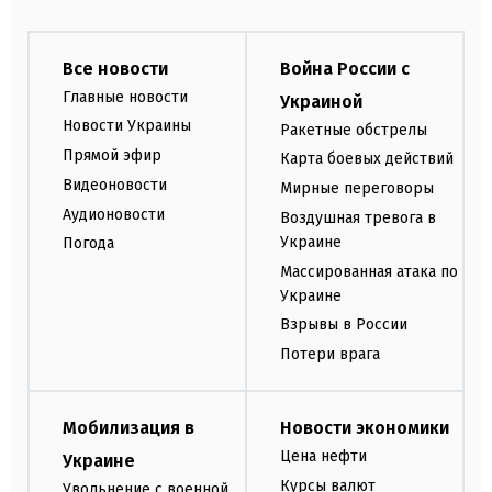
Все новости
Война России с
Главные новости
Украиной
Новости Украины
Ракетные обстрелы
Прямой эфир
Карта боевых действий
Видеоновости
Мирные переговоры
Аудионовости
Воздушная тревога в
Украине
Погода
Массированная атака по
Украине
Взрывы в России
Потери врага
Мобилизация в
Новости экономики
Цена нефти
Украине
Курсы валют
Увольнение с военной