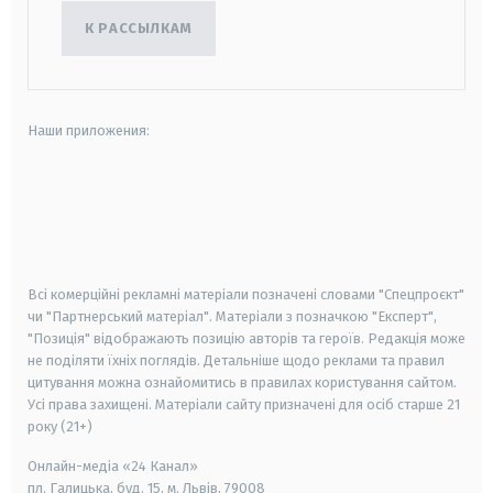
К РАССЫЛКАМ
Наши приложения:
android
apple
smart tv
samsung smart tv
Всі комерційні рекламні матеріали позначені словами "Спецпроєкт"
чи "Партнерський матеріал". Матеріали з позначкою "Експерт",
"Позиція" відображають позицію авторів та героїв. Редакція може
не поділяти їхніх поглядів. Детальніше щодо реклами та правил
цитування можна ознайомитись в правилах користування сайтом.
Усі права захищені.
Матеріали сайту призначені для осіб старше
21
року (21+)
Онлайн-медіа «24 Канал»
пл. Галицька, буд. 15, м. Львів, 79008