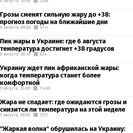
6 августа,
16:46
2206
Грозы сменят сильную жару до +38:
прогноз погоды на ближайшие дни
6 августа,
08:00
3314
Пик жары в Украине: где 6 августа
температура достигнет +38 градусов
6 августа,
06:40
824
Украину ждет пик африканской жары:
когда температура станет более
комфортной
5 августа,
20:00
11436
Жара не спадает: где ожидаются грозы и
снизится ли температура на этой неделе
5 августа,
08:00
1312
"Жаркая волна" обрушилась на Украину: