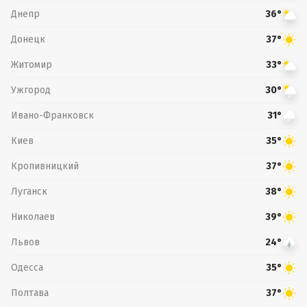
Днепр
36°
Донецк
37°
Житомир
33°
Ужгород
30°
Ивано-Франковск
31°
Киев
35°
Кропивницкий
37°
Луганск
38°
Николаев
39°
Львов
24°
Одесса
35°
Полтава
37°