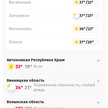
Васильевка
37°
/
22°
Запорожье
37°
/
23°
Мелитополь
36°
/
22°
Пологи
37°
/
20°
Автономная Республика Крым
33°
19°
Ясно
Винницкая
область
Переменная облачность, слабый
34°
21°
дождь
Волынская
область