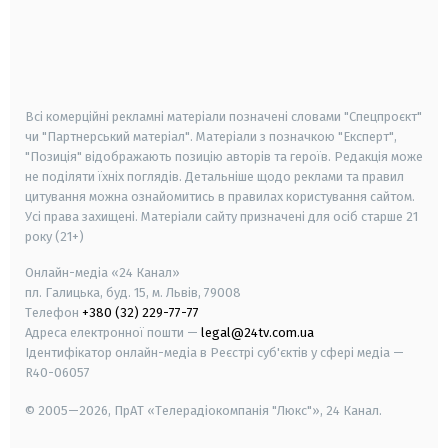
android
apple
smart tv
samsung smart tv
Всі комерційні рекламні матеріали позначені словами "Спецпроєкт"
чи "Партнерський матеріал". Матеріали з позначкою "Експерт",
"Позиція" відображають позицію авторів та героїв. Редакція може
не поділяти їхніх поглядів. Детальніше щодо реклами та правил
цитування можна ознайомитись в правилах користування сайтом.
Усі права захищені.
Матеріали сайту призначені для осіб старше
21
року (21+)
Онлайн-медіа «24 Канал»
пл. Галицька, буд. 15, м. Львів, 79008
Телефон
+380 (32) 229-77-77
Адреса електронної пошти —
legal@24tv.com.ua
Ідентифікатор онлайн-медіа в Реєстрі суб'єктів у сфері медіа —
R40-06057
© 2005—2026,
ПрАТ «Телерадіокомпанія "Люкс"», 24 Канал.