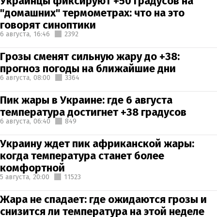
Украинцы фиксируют +50 градусов на
"домашних" термометрах: что на это
говорят синоптики
6 августа,
16:46
2392
Грозы сменят сильную жару до +38:
прогноз погоды на ближайшие дни
6 августа,
08:00
3364
Пик жары в Украине: где 6 августа
температура достигнет +38 градусов
6 августа,
06:40
849
Украину ждет пик африканской жары:
когда температура станет более
комфортной
5 августа,
20:00
11523
Жара не спадает: где ожидаются грозы и
снизится ли температура на этой неделе