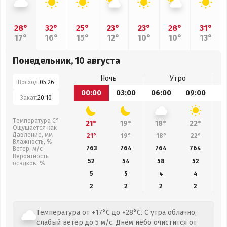
28°
32°
25°
23°
23°
28°
31°
17°
16°
15°
12°
10°
10°
13°
Понедельник, 10 августа
Ночь
Утро
Восход:
05:26
00:00
03:00
06:00
09:00
1
Закат:
20:10
Температура С°
21°
19°
18°
22°
Ощущается как
Давление, мм
21°
19°
18°
22°
Влажность, %
763
764
764
764
Ветер, м/с
Вероятность
52
54
58
52
осадков, %
5
5
4
4
2
2
2
2
Температура от +17°C до +28°C. С утра облачно,
слабый ветер до 5 м/с. Днем небо очистится от