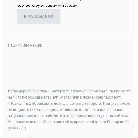
соответствуют вашим интересам.
К РАССЫЛКАМ
Наши приложения:
android
apple
smart tv
samsung smart tv
Всі комерційні рекламні матеріали позначені словами "Спецпроєкт"
чи "Партнерський матеріал". Матеріали з позначкою "Експерт",
"Позиція" відображають позицію авторів та героїв. Редакція може
не поділяти їхніх поглядів. Детальніше щодо реклами та правил
цитування можна ознайомитись в правилах користування сайтом.
Усі права захищені.
Матеріали сайту призначені для осіб старше
21
року (21+)