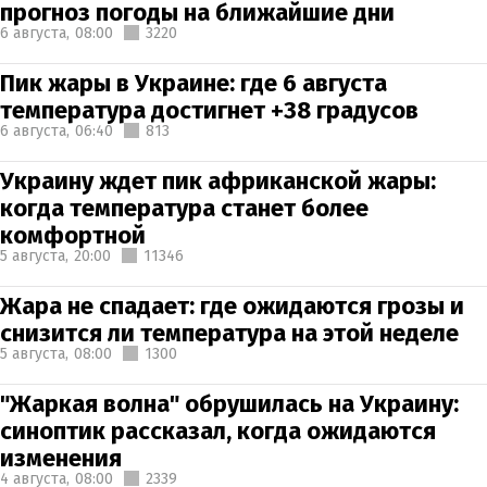
прогноз погоды на ближайшие дни
6 августа,
08:00
3220
Пик жары в Украине: где 6 августа
температура достигнет +38 градусов
6 августа,
06:40
813
Украину ждет пик африканской жары:
когда температура станет более
комфортной
5 августа,
20:00
11346
Жара не спадает: где ожидаются грозы и
снизится ли температура на этой неделе
5 августа,
08:00
1300
"Жаркая волна" обрушилась на Украину:
синоптик рассказал, когда ожидаются
изменения
4 августа,
08:00
2339