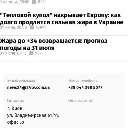
1 августа,
08:00
844
"Тепловой купол" накрывает Европу: как
долго продлится сильная жара в Украине
31 июля,
20:00
10911
Жара до +34 возвращается: прогноз
погоды на 31 июля
31 июля,
09:15
939
E-mail редакции
Номер телефона:
news24@24tv.com.ua
+38 044 390 5077
Мы здесь:
Мы в соцсетях:
г. Киев
,
ул. Владимирская
61/11,
офис
50