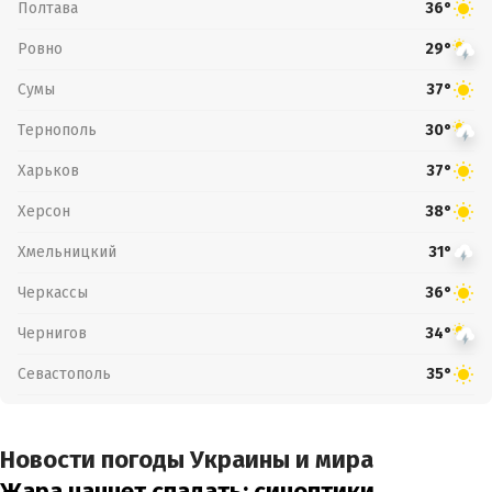
Полтава
36°
Ровно
29°
Сумы
37°
Тернополь
30°
Харьков
37°
Херсон
38°
Хмельницкий
31°
Черкассы
36°
Чернигов
34°
Севастополь
35°
Новости погоды Украины и мира
Жара начнет спадать: синоптики