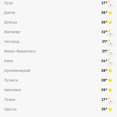
Луцк
27°
Днепр
36°
Донецк
36°
Житомир
32°
Ужгород
31°
Ивано-Франковск
31°
Киев
34°
Кропивницкий
38°
Луганск
38°
Николаев
39°
Львов
27°
Одесса
35°