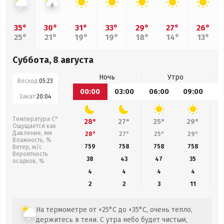
35°
30°
31°
33°
29°
27°
26°
25°
21°
19°
19°
18°
14°
13°
Суббота, 8 августа
Ночь
Утро
Восход:
05:23
00:00
03:00
06:00
09:00
1
Закат:
20:04
Температура С°
28°
27°
25°
29°
Ощущается как
Давление, мм
28°
27°
25°
29°
Влажность, %
759
758
758
758
Ветер, м/с
Вероятность
38
43
47
35
осадков, %
4
4
4
4
2
2
3
11
На термометре от +25°C до +35°C, очень тепло,
держитесь в тени. С утра небо будет чистым,