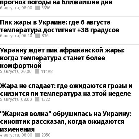
прогноз погоды на ближайшие дни
6 августа,
08:00
3356
Пик жары в Украине: где 6 августа
температура достигнет +38 градусов
6 августа,
06:40
836
Украину ждет пик африканской жары:
когда температура станет более
комфортной
5 августа,
20:00
11498
Жара не спадает: где ожидаются грозы и
снизится ли температура на этой неделе
5 августа,
08:00
1322
"Жаркая волна" обрушилась на Украину:
синоптик рассказал, когда ожидаются
изменения
4 августа,
08:00
2350