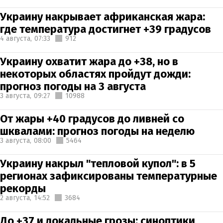
Украину накрывает африканская жара:
где температура достигнет +39 градусов
4 августа,
07:33
912
Украину охватит жара до +38, но в
некоторых областях пройдут дожди:
прогноз погоды на 3 августа
3 августа,
09:27
10988
От жары +40 градусов до ливней со
шквалами: прогноз погоды на неделю
3 августа,
08:00
5464
Украину накрыл "тепловой купол": в 5
регионах зафиксированы температурные
рекорды
2 августа,
14:52
3684
До +37 и локальные грозы: синоптики