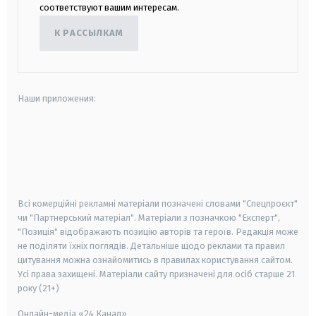
соответствуют вашим интересам.
К РАССЫЛКАМ
Наши приложения:
android
apple
smart tv
samsung smart tv
Всі комерційні рекламні матеріали позначені словами "Спецпроєкт"
чи "Партнерський матеріал". Матеріали з позначкою "Експерт",
"Позиція" відображають позицію авторів та героїв. Редакція може
не поділяти їхніх поглядів. Детальніше щодо реклами та правил
цитування можна ознайомитись в правилах користування сайтом.
Усі права захищені.
Матеріали сайту призначені для осіб старше
21
року (21+)
Онлайн-медіа «24 Канал»