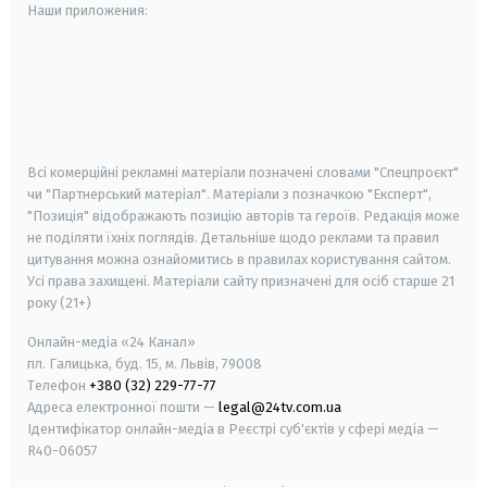
Наши приложения:
android
apple
smart tv
samsung smart tv
Всі комерційні рекламні матеріали позначені словами "Спецпроєкт"
чи "Партнерський матеріал". Матеріали з позначкою "Експерт",
"Позиція" відображають позицію авторів та героїв. Редакція може
не поділяти їхніх поглядів. Детальніше щодо реклами та правил
цитування можна ознайомитись в правилах користування сайтом.
Усі права захищені.
Матеріали сайту призначені для осіб старше
21
року (21+)
Онлайн-медіа «24 Канал»
пл. Галицька, буд. 15, м. Львів, 79008
Телефон
+380 (32) 229-77-77
Адреса електронної пошти —
legal@24tv.com.ua
Ідентифікатор онлайн-медіа в Реєстрі суб'єктів у сфері медіа —
R40-06057