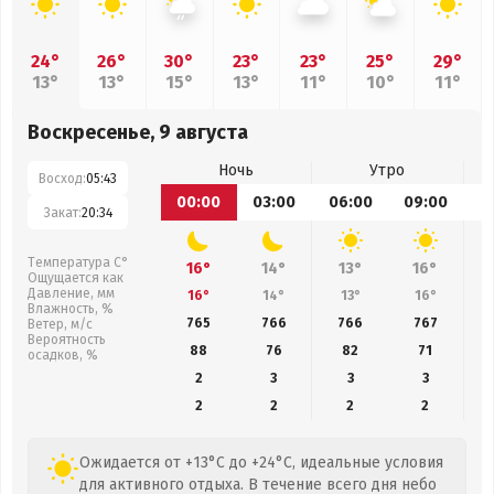
24°
26°
30°
23°
23°
25°
29°
13°
13°
15°
13°
11°
10°
11°
Воскресенье, 9 августа
Ночь
Утро
Восход:
05:43
00:00
03:00
06:00
09:00
1
Закат:
20:34
Температура С°
16°
14°
13°
16°
Ощущается как
Давление, мм
16°
14°
13°
16°
Влажность, %
765
766
766
767
Ветер, м/с
Вероятность
88
76
82
71
осадков, %
2
3
3
3
2
2
2
2
Ожидается от +13°C до +24°C, идеальные условия
для активного отдыха. В течение всего дня небо