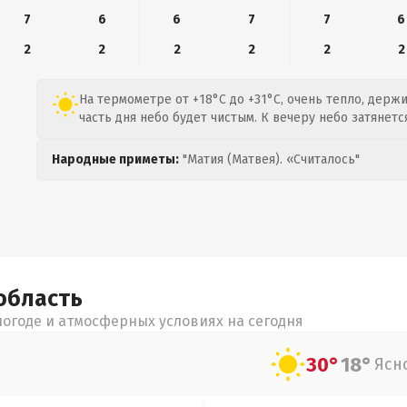
7
6
6
7
7
6
2
2
2
2
2
2
На термометре от +18°C до +31°C, очень тепло, держ
часть дня небо будет чистым. К вечеру небо затянетс
Народные приметы:
"Матия (Матвея). «Считалось"
область
огоде и атмосферных условиях на сегодня
30°
18°
Ясн