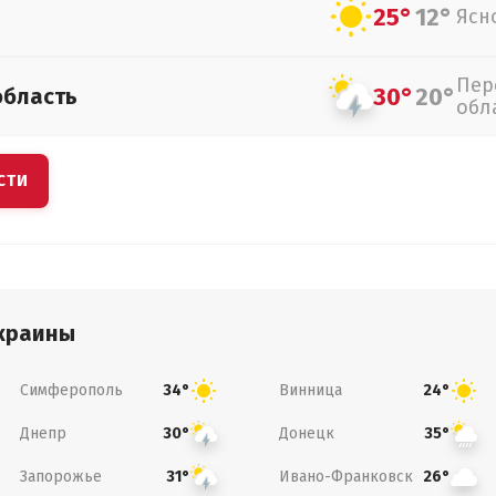
25°
12°
Ясн
Пер
30°
20°
область
обл
СТИ
краины
Симферополь
Винница
34°
24°
Днепр
Донецк
30°
35°
Запорожье
Ивано-Франковск
31°
26°