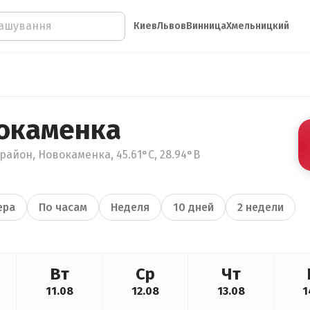
Киев
Львов
Винница
Хмельницкий
окаменка
район, Новокаменка, 45.61°С, 28.94°В
ера
По часам
Неделя
10 дней
2 недели
Вт
Ср
Чт
11.08
12.08
13.08
1