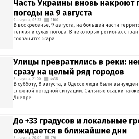
Часть Украины вновь накроют 
погоды на 9 августа
9 августа,
06:33
2100
В воскресенье, 9 августа, на большей части терри
теплая и сухая погода. В некоторых регионах стран
сохранится жара
Улицы превратились в реки: н
сразу на целый ряд городов
8 августа,
21:00
4438
В субботу, 8 августа, в Одессе люди были вынужде
сложной погодной ситуации. Сильные осадки также
Днепре.
До +33 градусов и локальные гр
ожидается в ближайшие дни
8 августа,
20:00
776