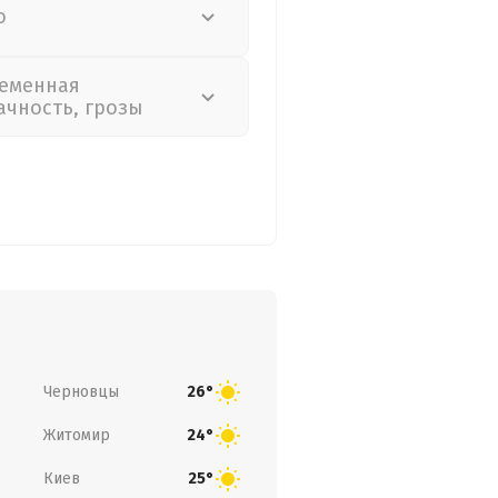
о
еменная
ачность, грозы
Черновцы
26°
Житомир
24°
Киев
25°