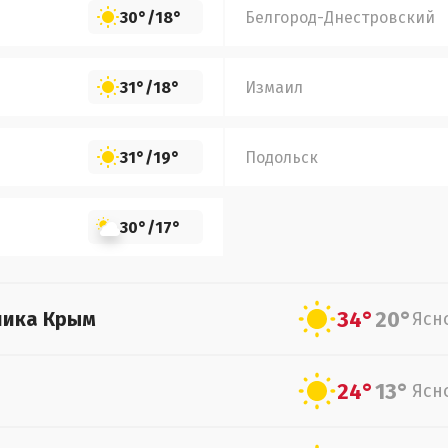
30°
/
18°
Белгород-Днестровский
31°
/
18°
Измаил
31°
/
19°
Подольск
30°
/
17°
34°
20°
лика Крым
Ясн
24°
13°
Ясн