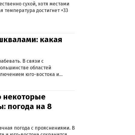
ственно сухой, хотя местами
 температура достигнет +33
 шквалами: какая
абевать. В связи с
большинстве областей
ключением юго-востока и
о некоторые
: погода на 8
лачная погода с прояснениями. В
ге и юго-востоке сохранится