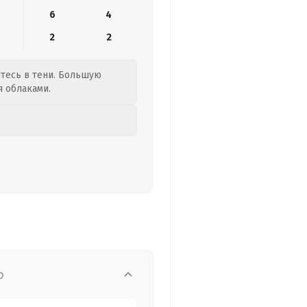
6
4
2
2
итесь в тени. Большую
я облаками.
о