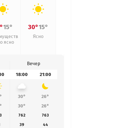
°
15°
30°
15°
муществ
Ясно
о ясно
Вечер
00
18:00
21:00
°
30°
26°
°
30°
26°
3
762
763
1
39
44