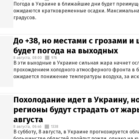
Погода в Украине в ближайшие дни будет преимуще
ожидаются кратковременные осадки. Максимальная
градусов.
До +38, но местами с грозами и
будет погода на выходных
8 августа,
08:00
976
В эти выходные в Украине сильная жара начнет осл
прохождением холодного атмосферного фронта в 
ожидается понижение температуры воздуха, за ис
Крыма.
Похолодание идет в Украину, н
регионы будут страдать от жары
августа
8 августа,
06:46
1338
В субботу, 8 августа, в Украине прогнозируется об
большинстве областей пройдут дожди, однако на ю