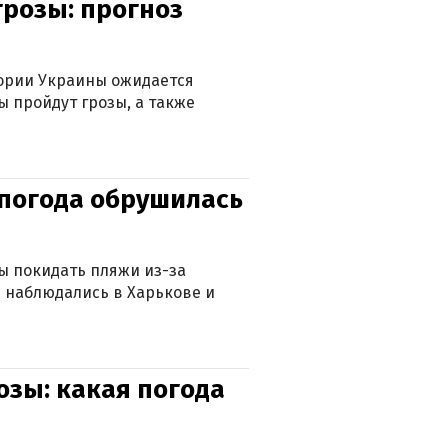
грозы: прогноз
тории Украины ожидается
ы пройдут грозы, а также
епогода обрушилась
ны покидать пляжи из-за
 наблюдались в Харькове и
озы: какая погода