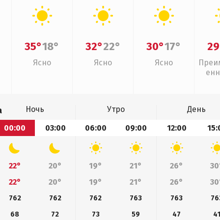
35°
18°
32°
22°
30°
17°
29
Ясно
Ясно
Ясно
Преи
енн
Ночь
Утро
День
а
00:00
03:00
06:00
09:00
12:00
15:
22°
20°
19°
21°
26°
30
22°
20°
19°
21°
26°
30
762
762
762
763
763
76
68
72
73
59
47
4