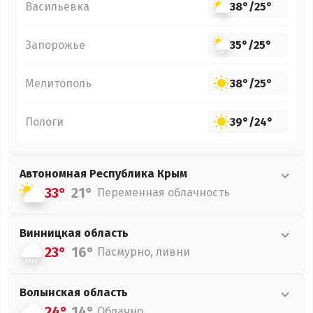
Васильевка
38°
/
25°
Запорожье
35°
/
25°
Мелитополь
38°
/
25°
Пологи
39°
/
24°
Автономная Республика Крым
33°
21°
Переменная облачность
Винницкая
область
23°
16°
Пасмурно, ливни
Волынская
область
24°
14°
Облачно