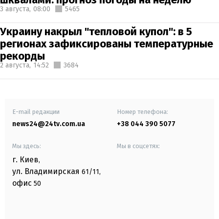
3 августа,
08:00
5465
Украину накрыл "тепловой купол": в 5
регионах зафиксированы температурные
рекорды
2 августа,
14:52
3684
E-mail редакции
Номер телефона:
news24@24tv.com.ua
+38 044 390 5077
Мы здесь:
Мы в соцсетях:
г. Киев
,
ул. Владимирская
61/11,
офис
50