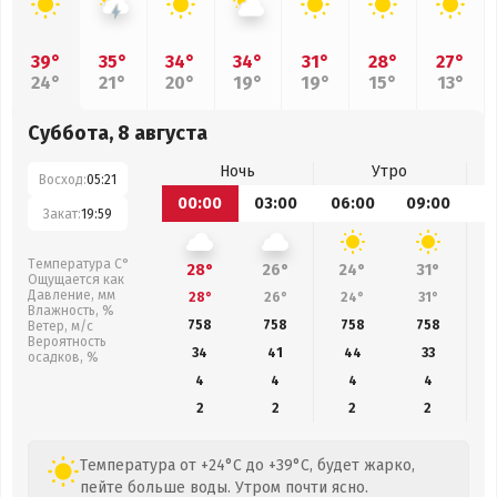
39°
35°
34°
34°
31°
28°
27°
24°
21°
20°
19°
19°
15°
13°
Суббота, 8 августа
Ночь
Утро
Восход:
05:21
00:00
03:00
06:00
09:00
1
Закат:
19:59
Температура С°
28°
26°
24°
31°
Ощущается как
Давление, мм
28°
26°
24°
31°
Влажность, %
758
758
758
758
Ветер, м/с
Вероятность
34
41
44
33
осадков, %
4
4
4
4
2
2
2
2
Температура от +24°C до +39°C, будет жарко,
пейте больше воды. Утром почти ясно.