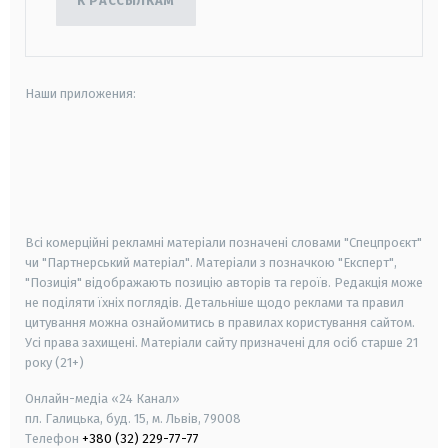
К РАССЫЛКАМ
Наши приложения:
android
apple
smart tv
samsung smart tv
Всі комерційні рекламні матеріали позначені словами "Спецпроєкт"
чи "Партнерський матеріал". Матеріали з позначкою "Експерт",
"Позиція" відображають позицію авторів та героїв. Редакція може
не поділяти їхніх поглядів. Детальніше щодо реклами та правил
цитування можна ознайомитись в правилах користування сайтом.
Усі права захищені.
Матеріали сайту призначені для осіб старше
21
року (21+)
Онлайн-медіа «24 Канал»
пл. Галицька, буд. 15, м. Львів, 79008
Телефон
+380 (32) 229-77-77