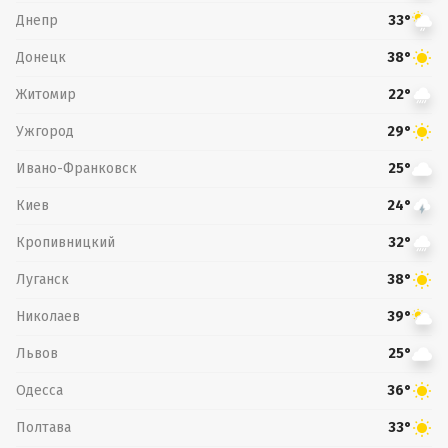
Днепр
33°
Донецк
38°
Житомир
22°
Ужгород
29°
Ивано-Франковск
25°
Киев
24°
Кропивницкий
32°
Луганск
38°
Николаев
39°
Львов
25°
Одесса
36°
Полтава
33°