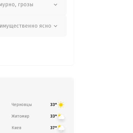
мурно, грозы
имущественно ясно
Черновцы
33°
Житомир
33°
Киев
37°