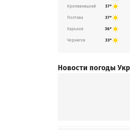
Кропивницкий
37°
Полтава
37°
Харьков
36°
Чернигов
33°
Новости погоды Ук