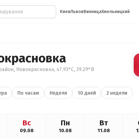
Киев
Львов
Винница
Хмельницкий
окрасновка
район, Новокрасновка, 47.93°С, 39.29°В
ера
По часам
Неделя
10 дней
2 недели
Вс
Пн
Вт
09.08
10.08
11.08
1