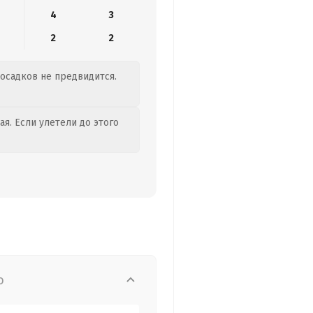
4
3
2
2
 осадков не предвидится.
я. Если улетели до этого
о