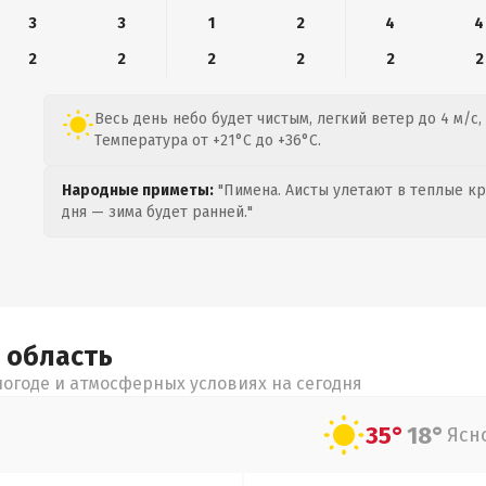
3
3
1
2
4
4
2
2
2
2
2
2
Весь день небо будет чистым, легкий ветер до 4 м/с,
Температура от +21°C до +36°C.
Народные приметы:
"Пимена. Аисты улетают в теплые кра
дня — зима будет ранней."
я
область
огоде и атмосферных условиях на сегодня
35°
18°
Ясн