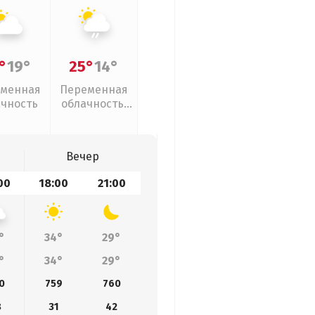
°
19°
25°
14°
менная
Переменная
ачность
облачность,
слабый дождь
Вечер
00
18:00
21:00
°
34°
29°
°
34°
29°
0
759
760
8
31
42