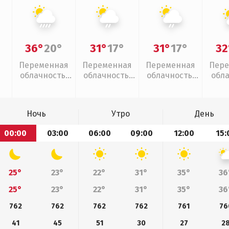
36°
20°
31°
17°
31°
17°
32
Переменная
Переменная
Переменная
Пере
облачность,
облачность,
облачность,
обл
ливни
слабый дождь
слабый дождь
Ночь
Утро
День
00:00
03:00
06:00
09:00
12:00
15:
25°
23°
22°
31°
35°
36
25°
23°
22°
31°
35°
36
762
762
762
762
761
76
41
45
51
30
27
2