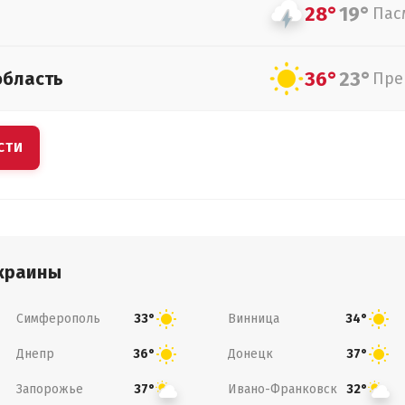
28°
19°
Пас
36°
23°
область
Пре
СТИ
краины
Симферополь
Винница
33°
34°
Днепр
Донецк
36°
37°
Запорожье
Ивано-Франковск
37°
32°