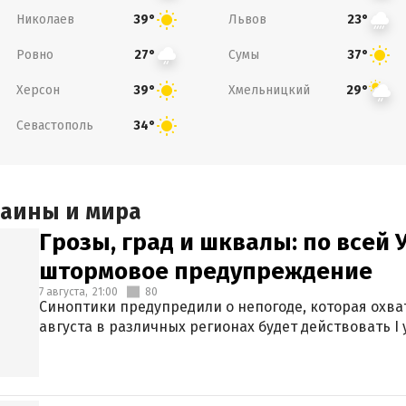
Николаев
Львов
39°
23°
Ровно
Сумы
27°
37°
Херсон
Хмельницкий
39°
29°
Севастополь
34°
раины и мира
Грозы, град и шквалы: по всей
штормовое предупреждение
7 августа,
21:00
80
Синоптики предупредили о непогоде, которая охват
августа в различных регионах будет действовать I