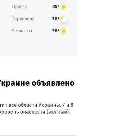
Одесса
35°
Тернополь
30°
Черкассы
38°
 Украине объявлено
ит все области Украины. 7 и 8
 уровень опасности (желтый).