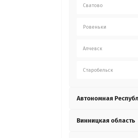
Сватово
Ровеньки
Алчевск
Старобельск
Автономная Респуб
Винницкая
область